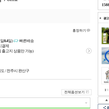
158
광고
흥정하기
고일
0.4
일)
빠른배송
문시결제
 출고지 상품만 가능)
도 / 전주시 완산구
1
/
9
전체옵션보기