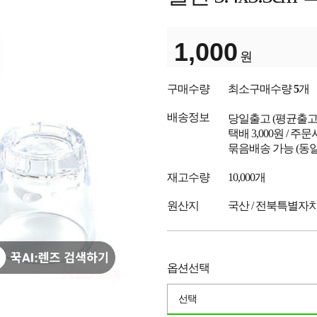
1,000
원
구매수량
최소구매수량
5
개
배송정보
당일출고
(평균출
택배 3,000원 / 주
묶음배송 가능 (동일
재고수량
10,000개
원산지
국산 / 전북특별자치
옵션선택
선택