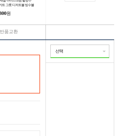
C 재질 아이스크림 팥빙수
거트 그릇 디저트볼 빙수볼
볼 외경 9.5cm 10.3cm 투
300
원
 코발트
반품교환
선택