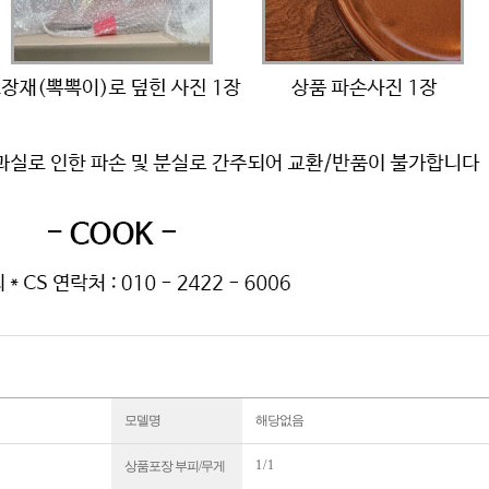
모델명
해당없음
1 / 1
상품포장 부피/무게