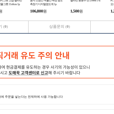
다시그릇 고급 멜라민
음식 소금간 국물간 측정 염도
멜라민 동동주 잔 250ml 1개
P
그릇 11x6cm 1p
측정기 디지털염도계 1p
요
후식
106,800
1,500
1,
원
원
원
명
 (
0
)
상품문의 (
0
)
매에 주문을 넣는다는 전제하에 사용 가능합니다