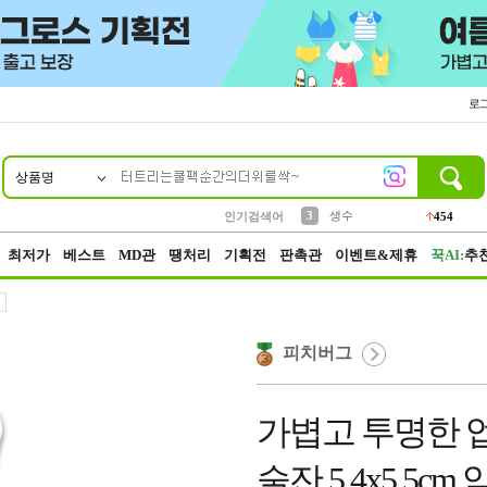
로
상품명
10
1
2
3
6
7
8
9
파우치
케이스
생수
실리콘
양말
모자
양산
여성패션
454
555
12
12
1
1
5
3
4
등산
인기검색어
152
5
벨트
395
최저가
베스트
MD관
땡처리
기획전
판촉관
이벤트&제휴
꾹AI:
추
피치버그
가볍고 투명한 업
술잔 5.4x5.5cm 약