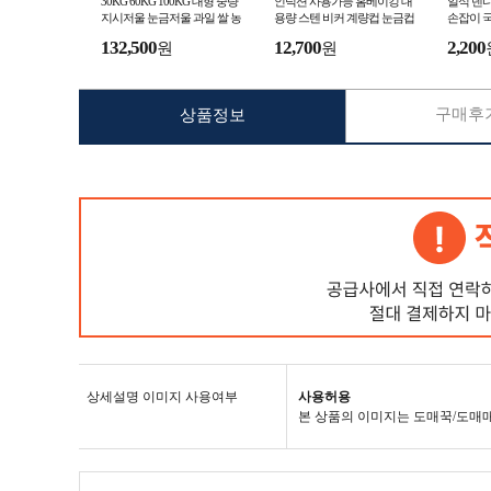
30KG 60KG 100KG 대형 중량
인덕션 사용가능 홈베이킹 대
일식 덴
지시저울 눈금저울 과일 쌀 농
용량 스텐 비커 계량컵 눈금컵
손잡이 국물
산물 마트 시장 화물택배 저울
용량 1L 2L 3L 5L 뚜껑포함
132,500
12,700
2,200
원
원
구매후기
상품정보
상세설명 이미지 사용여부
사용허용
본 상품의 이미지는 도매꾹/도매