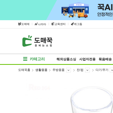
|
|
|
도매매
교육센터
에그돔
나까마
카테고리
해외상품소싱
사업자전용
묶음배송
도매꾹홈
생활용품
주방용품
잔/컵
다기/주기