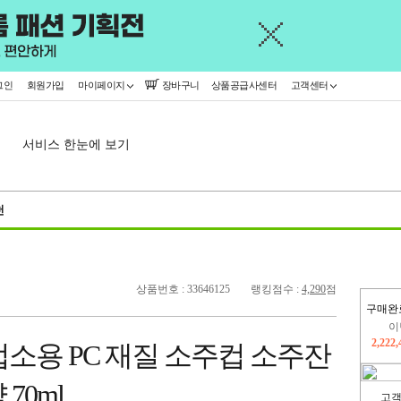
그인
회원가입
마이페이지
장바구니
상품공급사센터
고객센터
서비스 한눈에 보기
천
상품번호 : 33646125
랭킹점수 :
4,290
점
구매완
이
2,222
소용 PC 재질 소주컵 소주잔
지
2,326
 70ml
고