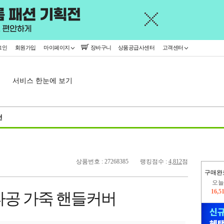
그인
회원가입
마이페이지
장바구니
상품공급사센터
고객센터
서비스 한눈에 보기
천
상품번호 : 27268385
랭킹점수 :
4,812
점
구매완
오늘
16,5
타공 가죽 핸들커버
445,