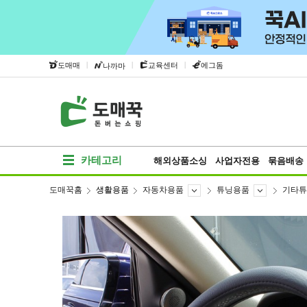
|
|
|
도매매
교육센터
에그돔
나까마
카테고리
해외상품소싱
사업자전용
묶음배송
도매꾹홈
생활용품
자동차용품
튜닝용품
기타튜