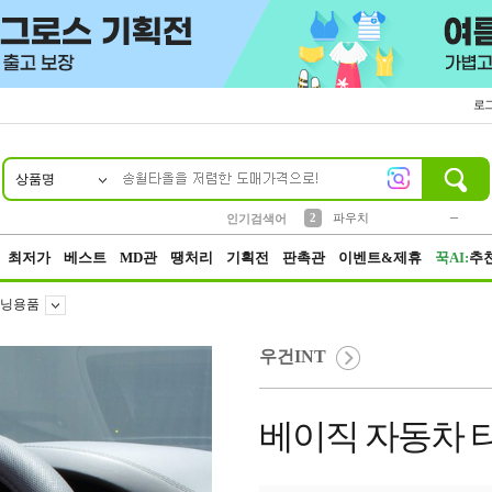
로
상품명
10
1
4
5
6
7
8
9
키링
미니
말랑이
선풍기
가방
양말
짱구
텀블러
23
2
1
1
7
3
2
파우치
인기검색어
3
모자
최저가
베스트
MD관
땡처리
기획전
판촉관
이벤트&제휴
꾹AI:
추
닝용품
우건INT
베이직 자동차 