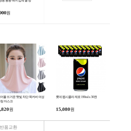
량용 통풍 에어 입체 쿨 방
900
원
어폴 뜨거운 햇빛 차단 목커버 여성
롯데 펩시콜라 제로 190ml x 30캔
링 마스크
,820
15,080
원
원
반품교환