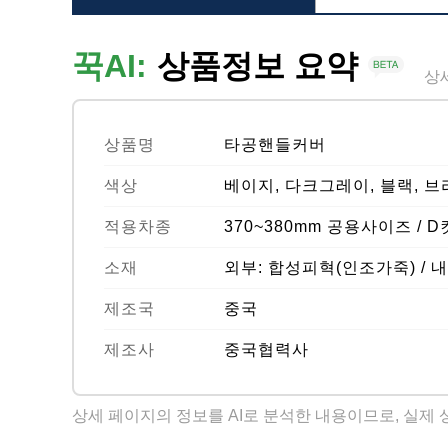
꾹AI:
상품정보 요약
상
상품명
타공핸들커버
색상
베이지, 다크그레이, 블랙, 
적용차종
370~380mm 공용사이즈 /
소재
외부: 합성피혁(인조가죽) / 
제조국
중국
제조사
중국협력사
상세 페이지의 정보를 AI로 분석한 내용이므로, 실제