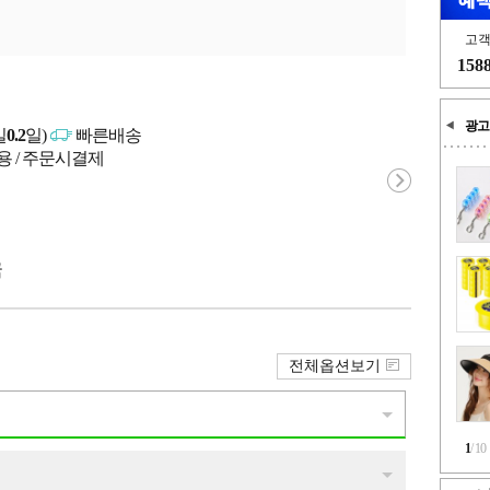
고
158
광고
일
0.2
일)
빠른배송
용 / 주문시결제
국
전체옵션보기
1
/
10