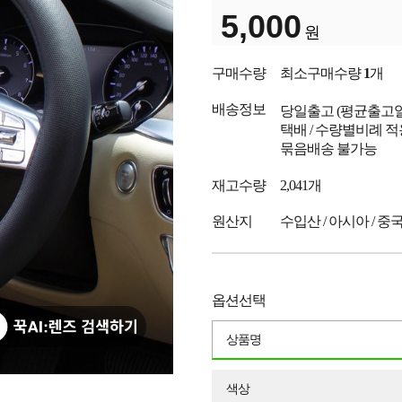
5,000
원
구매수량
최소구매수량
1
개
배송정보
당일출고
(평균출고
택배 / 수량별비례 적
묶음배송 불가능
재고수량
2,041개
원산지
수입산 / 아시아 / 중
옵션선택
상품명
색상