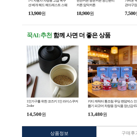
1+1 자동차 차량용 고급 목쿠
현관커튼 중문커튼 공간분리
가벼운 투
션 베개 헤드 헤드레스트 스웨
커튼 암막커튼
관야구장
이드 받침
13,900
18,900
7,500
원
원
꾹AI:추천
함께 사면 더 좋은 상품
1인가구를 위한 코즈키 1인 라이스쿠커
키티 캐릭터 통조림 푸딩 랜덤박스 
2color
뽑기 피규어 차량용 장식품 장난감 65
14,500
13,480
원
원
구매후기
상품정보