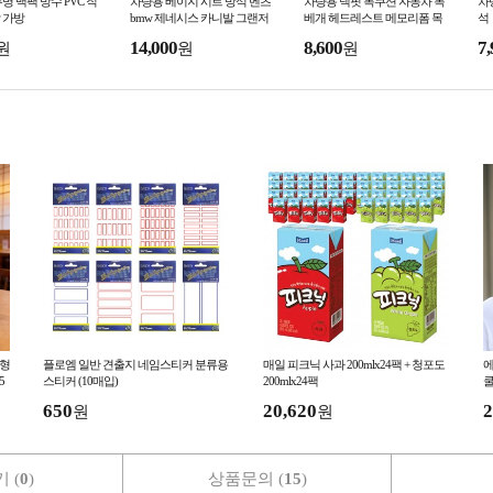
명 백팩 방수 PVC 직
차량용 베이지 시트 방석 벤츠
차량용 넥핏 목쿠션 자동차 목
차
 가방
bmw 제네시스 카니발 그랜저
베개 헤드레스트 메모리폼 목
석
받침
14,000
8,600
7,
원
원
원
인형
플로엠 일반 견출지 네임스티커 분류용
매일 피크닉 사과 200mlx24팩 + 청포도
에
5
스티커 (10매입)
200mlx24팩
쿨
650
20,620
2
원
원
 (
0
)
상품문의 (
15
)