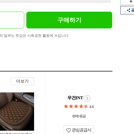
구매하기
의 일부는 뜻깊은 사회공헌 활동에 쓰입니다
더보기
우건INT
4.6
판매1등급
관심공급사