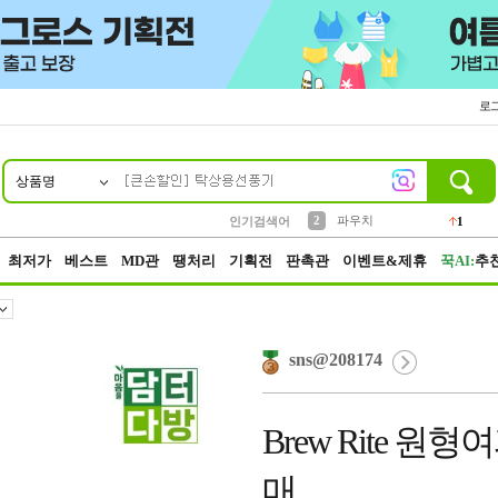
로
상품명
10
1
4
5
6
7
8
9
키링
선풍기
말랑이
키캡
텀블러
가방
양말
양산
1
1
5
2
2
2
파우치
인기검색어
1
3
모자
2
최저가
베스트
MD관
땡처리
기획전
판촉관
이벤트&제휴
꾹AI:
추
sns@208174
Brew Rite 원형여
매