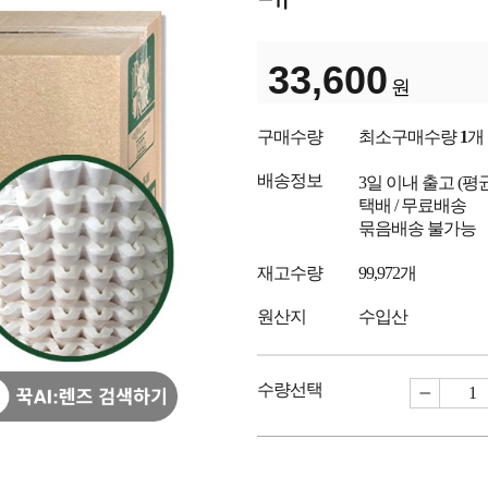
33,600
원
구매수량
최소구매수량
1
개
배송정보
3일 이내 출고
(평
택배 / 무료배송
묶음배송 불가능
재고수량
99,972개
원산지
수입산
수량선택