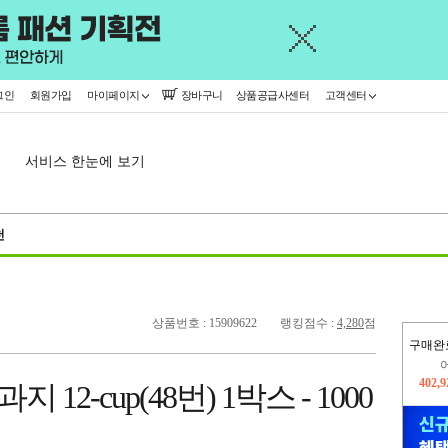
그인
회원가입
마이페이지
장바구니
상품공급사센터
고객센터
서비스 한눈에 보기
천
상품번호 : 15909622
랭킹점수 :
4,280
점
구매완
오늘
431,
과지 12-cup(48번) 1박스 - 1000
402,