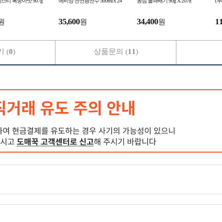
스티 복숭아맛 907g
에비앙 천연광천수 500ml x 24
농심 꿀꽈배기 90g X 20개
(무
35,600
34,400
1
원
원
원
 (
0
)
상품문의 (
11
)