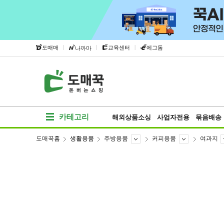
|
|
|
도매매
교육센터
에그돔
나까마
카테고리
해외상품소싱
사업자전용
묶음배송
도매꾹홈
생활용품
주방용품
커피용품
여과지