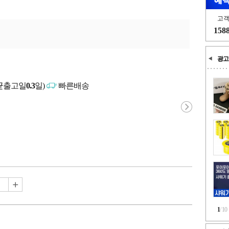
고
158
광고
균출고일
0.3
일)
빠른배송
1
/
10