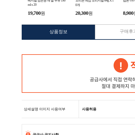
베지밀 검은콩 깨 쌀 두유 190
오리온 예감 오리지널 64g X 1
립톤 아이
ml x 20
0개
19,700
20,300
8,900
원
원
구매후기
상품정보
상세설명 이미지 사용여부
사용허용
공급사 공지사항