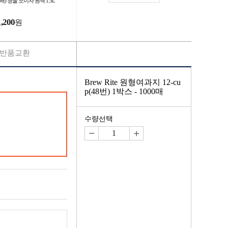
배) 청솔 오미자 원액 1.5L
1,200
원
반품교환
Brew Rite 원형여과지 12-cu
p(48번) 1박스 - 1000매
수량선택