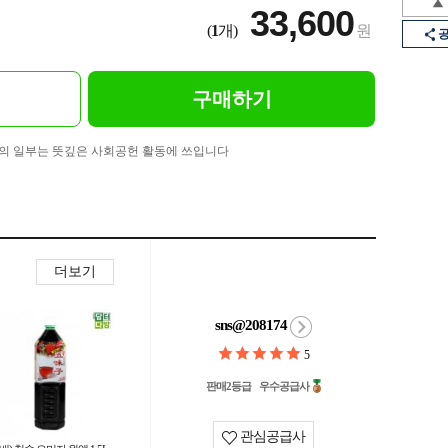
33,600
(
1
개)
원
구매하기
의 일부는 뜻깊은 사회공헌 활동에 쓰입니다
더보기
sns@208174
5
판매2등급
우수공급사
관심공급사