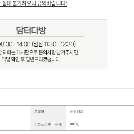
모델명
해당없음
cm / kg
상품포장 부피/무게