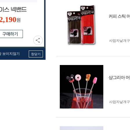
커피 스틱 
2,190
원
사업자 낱개
창 보이지않기
창닫기
샹그리아 머
사업자 낱개