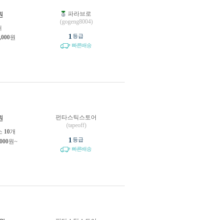
파라브로
원
(gogeng8004)
개
1
등급
,000
원
빠른배송
펀타스틱스토어
원
(tapeoff)
소
10
개
1
등급
,000
원~
빠른배송