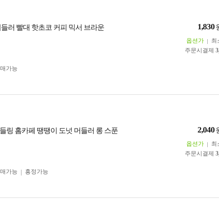
1,830
머들러 빨대 핫초코 커피 믹서 브라운
옵션가
최
주문시결제
3
구매가능
2,040
들링 홈카페 땡땡이 도넛 머들러 롱 스푼
옵션가
최
주문시결제
3
구매가능
흥정가능