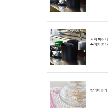
커피 찌꺼기
꾸미기 홈
칼라머들러