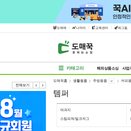
|
|
|
도매매
나까마
교육센터
에그돔
카테고리
해외상품소싱
사업
도매꾹홈
생활용품
주방용품
커피
전체보기
템퍼
여과지
스팀피쳐/밀크저그