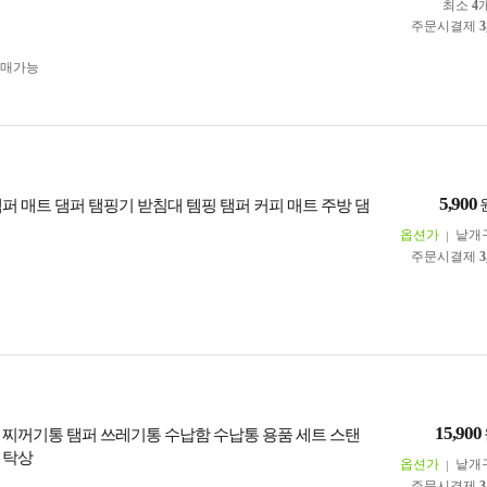
최소
4
주문시결제
3
구매가능
5,900
탬퍼 매트 댐퍼 탬핑기 받침대 템핑 탬퍼 커피 매트 주방 댐
옵션가
낱개
주문시결제
3
15,900
 찌꺼기통 탬퍼 쓰레기통 수납함 수납통 용품 세트 스탠
 탁상
옵션가
낱개
주문시결제
3