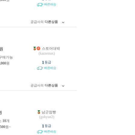
빠른배송
공급사의
다른상품
스토어대박
원
(kazzemax)
구매가능
1
등급
,000
원
빠른배송
공급사의
다른상품
남군점빵
원
(gohyun2)
소
10
개
1
등급
,500
원~
빠른배송