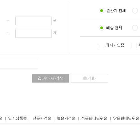
원산지 전체
원 ~
원
배송 전체
개 ~
개
최저가인증
리스트형
갤러리형
순
인기상품순
낮은가격순
높은가격순
적은판매단위순
많은판매단위순