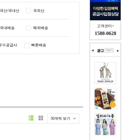
다양한 입점혜택
국산/국내산
국외산
공급사입점상담
고객센터
국내배송
해외배송
1588-0628
우수공급사
빠른배송
광고
50개씩 보기