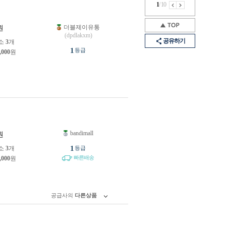
1
/
10
더블제이유통
원
(dpdlakxm)
공유하기
소
3
개
1
등급
,000
원
bandimall
원
1
소
3
개
등급
빠른배송
,000
원
공급사의
다른상품