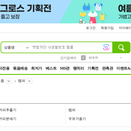
로그인
회원가입
마이페
상품명
10
1
4
5
6
7
8
9
키링
미니
말랑이
선풍기
가방
양말
짱구
텀블러
23
2
1
1
7
3
2
파우치
인기검색어
3
모자
자전용
묶음배송
최저가
베스트
MD관
땡처리
기획전
판촉관
이벤트&
용품
템퍼
커피추출기
템퍼
커피분쇄기
우유거품기