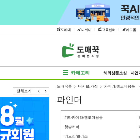
|
|
|
도매매
나까마
교육센터
에그돔
카테고리
해외상품소싱
사업
도매꾹홈
디지털/가전
카메라/캠코더용품
전체보기
파인더
기타카메라/캠코더용품
핫슈커버
리모컨/릴리즈