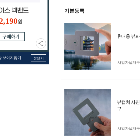
기본등록
2,190
원
휴대용 뷰파
창 보이지않기
창닫기
사업자 낱개
뷰캡쳐 사진
구
사업자 낱개