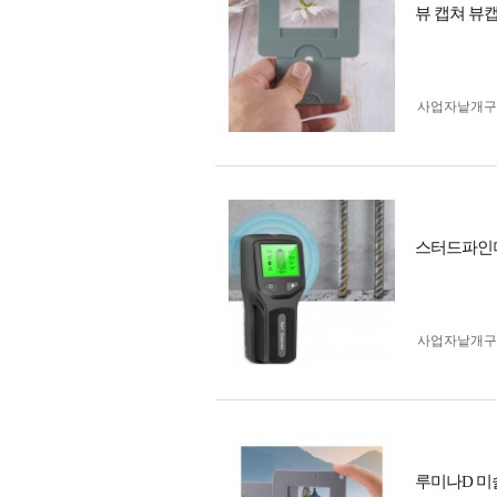
뷰 캡쳐 뷰
사업자 낱개
스터드파인더
사업자 낱개
루미나D 미