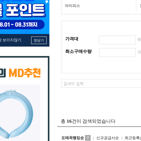
아이피스
가격대
창 보이지않기
창닫기
최소구매수량
총
16
건이 검색되었습니다
도매꾹랭킹순
신규공급사순
최근등록