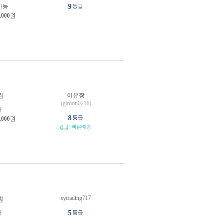
9
가능
등급
,000
원
이유짱
원
(giroon0216)
개
8
등급
,000
원
빠른배송
sytrading717
원
5
개
등급