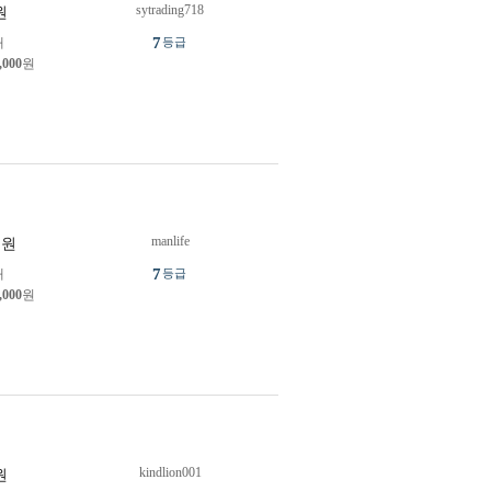
sytrading718
원
7
개
등급
,000
원
manlife
원
7
개
등급
,000
원
kindlion001
원