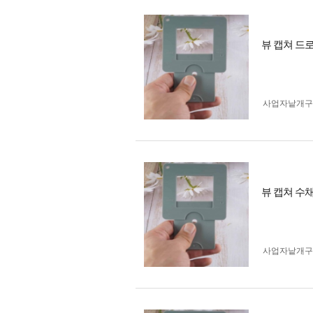
뷰 캡쳐 드
사업자 낱개
뷰 캡쳐 수
사업자 낱개