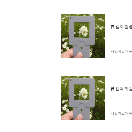
뷰 캡쳐 촬
사업자 낱개
뷰 캡쳐 화
사업자 낱개