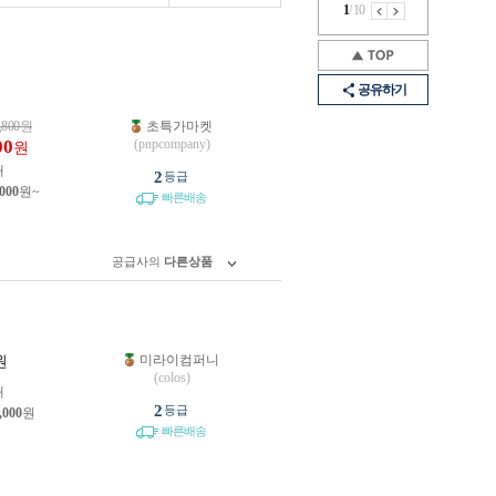
1
/
10
공유하기
,800
원
초특가마켓
00
(pnpcompany)
원
개
2
등급
,000
원~
빠른배송
공급사의
다른상품
미라이컴퍼니
원
(colos)
개
2
등급
,000
원
빠른배송