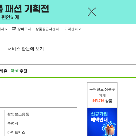
이지
장바구니
상품공급사센터
고객센터
서비스 한눈에 보기
제휴
꾹AI:
추천
어제
구매완료 상품수
445,716
상품
오늘(현재)
132,188
상품
촬영보조용품
수평계
라이트박스