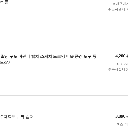
준비물
낱개구매
주문시결제
3
4,200
 촬영 구도 파인더 캡쳐 스케치 드로잉 미술 풍경 도구 풍
구도잡기
최소
2
주문시결제
3
3,890
수채화도구 뷰 캡쳐
최소
2