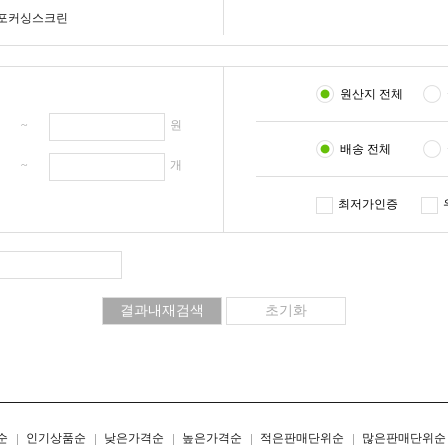
포커싱스크린
원산지 전체
원 ~
원
배송 전체
개 ~
개
최저가인증
리스트형
갤러리형
순
인기상품순
낮은가격순
높은가격순
적은판매단위순
많은판매단위순