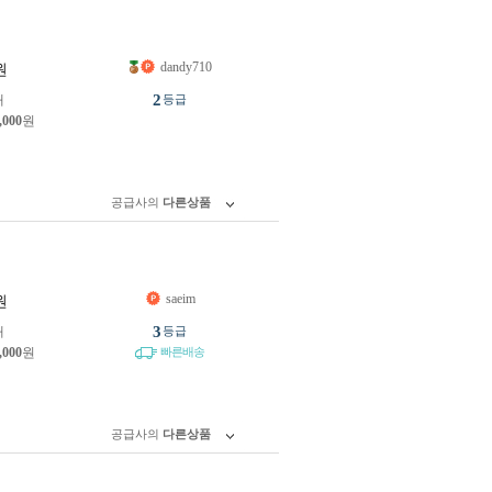
dandy710
원
2
개
등급
,000
원
공급사의
다른상품
saeim
원
3
개
등급
,000
원
빠른배송
공급사의
다른상품