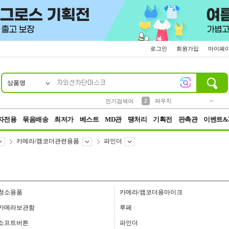
로그인
회원가입
마이페
상품명
10
1
4
5
6
7
8
9
키링
미니
말랑이
선풍기
가방
양말
짱구
텀블러
23
2
1
1
7
3
2
파우치
인기검색어
3
모자
자전용
묶음배송
최저가
베스트
MD관
땡처리
기획전
판촉관
이벤트&
카메라/캠코더관련용품
파인더
청소용품
카메라/캠코더용마이크
카메라보관함
루페
소프트버튼
파인더