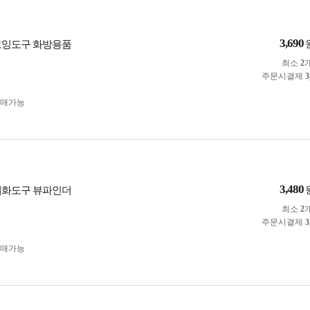
3,690
로잉도구 화방용품
최소
2
주문시결제
3
구매가능
3,480
채화도구 뷰파인더
최소
2
주문시결제
3
구매가능