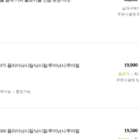
볼 골대 키퍼 플로어볼 연습 슛팅 타켓
낱개구매
주문시결제
3
19,900
FB75 플라이낚시릴/낚시릴/루어낚시/루어릴
옵션가
최
주문시결제
3
구매가능
흥정가능
19,500
FB60 플라이낚시릴/낚시릴/루어낚시/루어릴