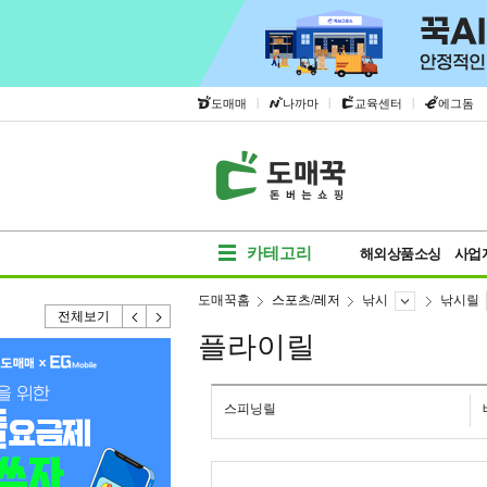
|
|
|
도매매
나까마
교육센터
에그돔
카테고리
해외상품소싱
사업
도매꾹홈
스포츠/레저
낚시
낚시릴
전체보기
플라이릴
스피닝릴