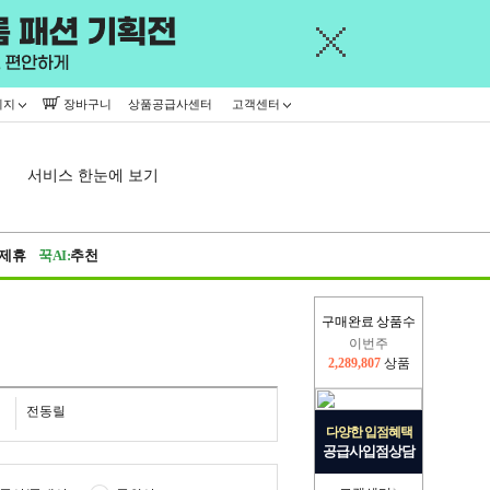
이지
장바구니
상품공급사센터
고객센터
서비스 한눈에 보기
제휴
꾹AI:
추천
이번주
구매완료 상품수
2,289,807
상품
지난주
2,326,527
상품
전동릴
다양한 입점혜택
공급사입점상담