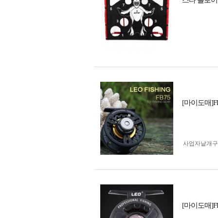
스타 플로어
[마이도매]
사업자 낱개
[마이도매]