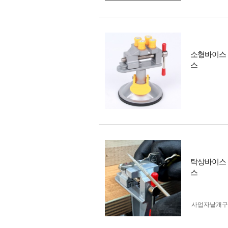
소형바이스 
스
탁상바이스 
스
사업자 낱개