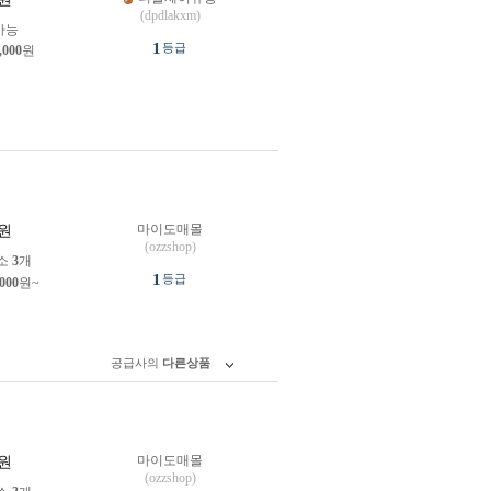
(dpdlakxm)
가능
1
등급
,000
원
마이도매몰
원
(ozzshop)
소
3
개
1
등급
,000
원~
공급사의
다른상품
마이도매몰
원
(ozzshop)