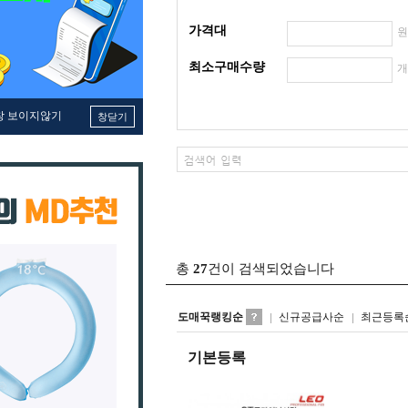
가격대
최소구매수량
창 보이지않기
창닫기
총
27
건이 검색되었습니다
도매꾹랭킹순
신규공급사순
최근등록
기본등록