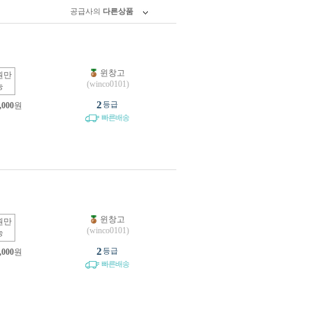
공급사의
다른상품
윈창고
원만
(winco0101)
능
2
등급
,000
원
빠른배송
윈창고
원만
(winco0101)
능
2
등급
,000
원
빠른배송