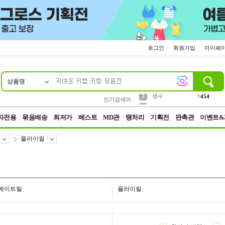
로그인
회원가입
마이페
상품명
10
1
2
3
6
7
8
9
파우치
케이스
생수
실리콘
양말
모자
양산
여성패션
454
555
12
12
1
1
5
3
4
등산
인기검색어
152
5
벨트
395
자전용
묶음배송
최저가
베스트
MD관
땡처리
기획전
판촉관
이벤트&
플라이릴
베이트릴
플라이릴