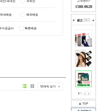
고객센터
국산/국내산
국외산
1588-0628
국내배송
해외배송
광고
우수공급사
빠른배송
50개씩 보기
1
/
9