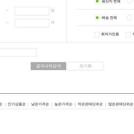
원산지 전체
원 ~
원
배송 전체
개 ~
개
최저가인증
리스트형
갤러리형
순
인기상품순
낮은가격순
높은가격순
적은판매단위순
많은판매단위순