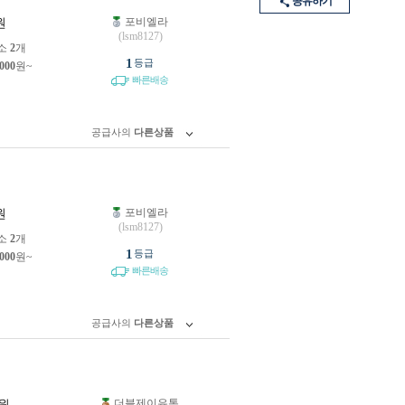
공유하기
포비엘라
원
(lsm8127)
소
2
개
1
등급
,000
원~
빠른배송
공급사의
다른상품
포비엘라
원
(lsm8127)
소
2
개
1
등급
,000
원~
빠른배송
공급사의
다른상품
더블제이유통
원