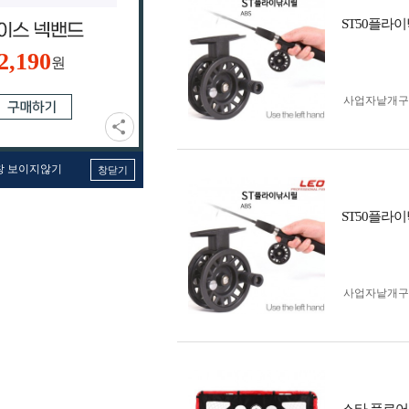
ST50플라
2,190
원
사업자 낱개
창 보이지않기
창닫기
ST50플라
사업자 낱개