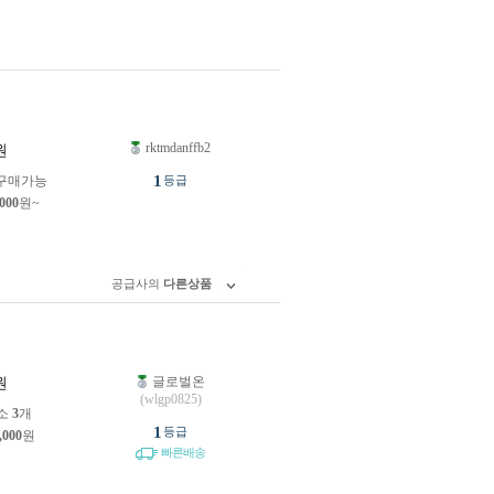
rktmdanffb2
원
1
구매가능
등급
,000
원~
공급사의
다른상품
글로벌온
원
(wlgp0825)
소
3
개
1
등급
,000
원
빠른배송