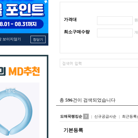
가격대
최소구매수량
창 보이지않기
창닫기
총
596
건이 검색되었습니다
도매꾹랭킹순
신규공급사순
최근등록
기본등록