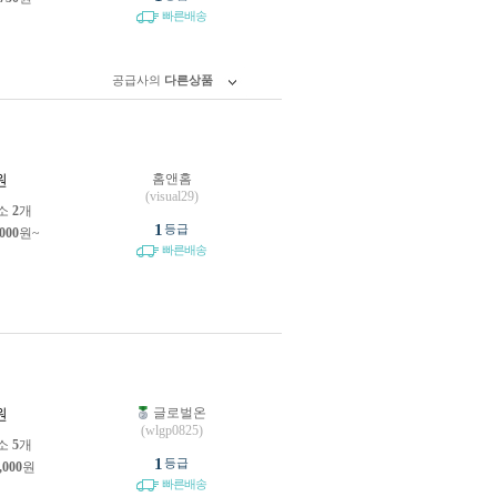
빠른배송
공급사의
다른상품
홈앤홈
원
(visual29)
소
2
개
1
등급
,000
원~
빠른배송
글로벌온
원
(wlgp0825)
소
5
개
1
등급
,000
원
빠른배송