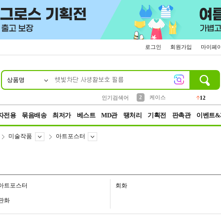
로그인
회원가입
마이페
상품명
10
1
4
5
6
7
8
9
파우치
등산
벨트
실리콘
양말
모자
양산
여성패션
152
395
555
12
1
1
5
3
2
케이스
인기검색어
12
3
생수
454
자전용
묶음배송
최저가
베스트
MD관
땡처리
기획전
판촉관
이벤트&
미술작품
아트포스터
아트포스터
회화
판화