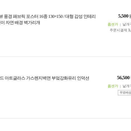
5,500
풍경 패브릭 포스터 16종 130×150 / 대형 감성 인테리
걸이 자연 배경 벽가리개
옵션가
낱개
주문시결제
3
56,500
드 아트글라스 가스렌지벽면 부엌강화유리 인덕션
옵션가
낱개
무료배