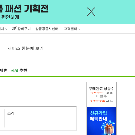
이지
장바구니
상품공급사센터
고객센터
서비스 한눈에 보기
제휴
꾹AI:
추천
구매완료 상품수
이번주
2,227,256
상품
지난주
2,326,527
상품
조각