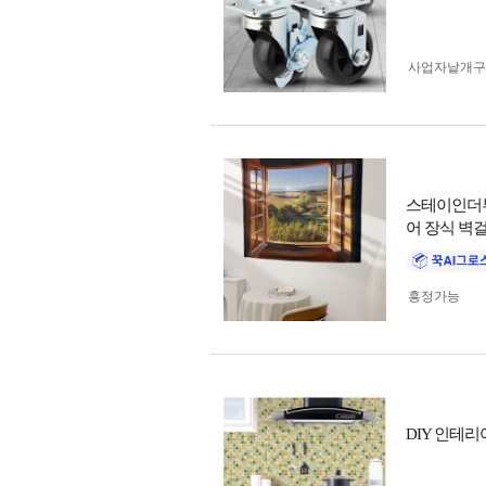
사업자 낱개
스테이인더뷰 
어 장식 벽
흥정가능
DIY 인테리