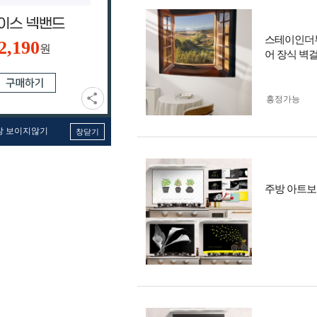
스테이인더뷰 
2,190
원
어 장식 벽
흥정가능
창 보이지않기
창닫기
주방 아트보