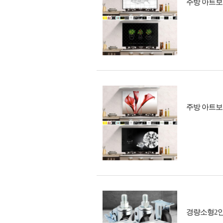
주방 아트보
주방 아트보
경량소형2인