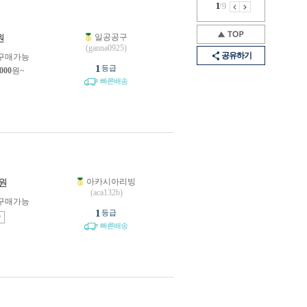
1
/
9
일공공구
원
(ganna0925)
공유하기
구매가능
1
등급
,000
원~
빠른배송
아카시아리빙
원
(aca132b)
구매가능
1
등급
송
빠른배송