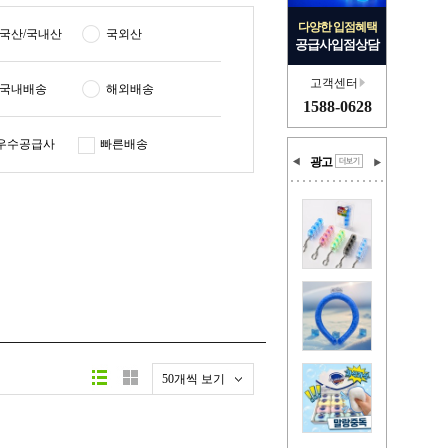
다양한 입점혜택
국산/국내산
국외산
공급사입점상담
고객센터
국내배송
해외배송
1588-0628
우수공급사
빠른배송
광고
50개씩 보기