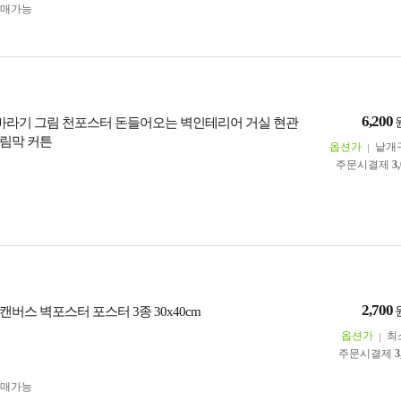
구매가능
6,200
해바라기 그림 천포스터 돈들어오는 벽인테리어 거실 현관
림막 커튼
옵션가
낱개
주문시결제
3
2,700
버스 벽포스터 포스터 3종 30x40cm
옵션가
최
주문시결제
3
구매가능