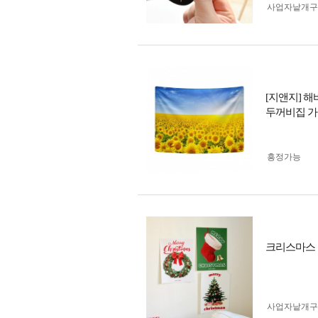
사업자 낱개
[지앤지] 
두꺼비집 가
흥정가능
크리스마스 캔
사업자 낱개