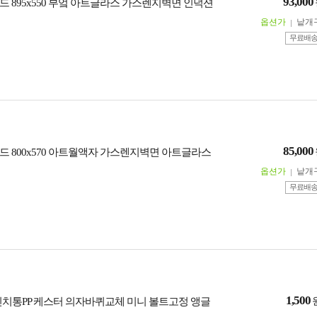
93,000
드 895x550 부엌 아트글라스 가스렌지벽면 인덕션
옵션가
낱개
무료배
85,000
드 800x570 아트월액자 가스렌지벽면 아트글라스
옵션가
낱개
무료배
1,500
치통PP 케스터 의자바퀴교체 미니 볼트고정 앵글