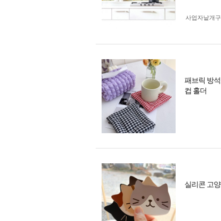
사업자 낱개
패브릭 방석
컵 홀더
실리콘 고양