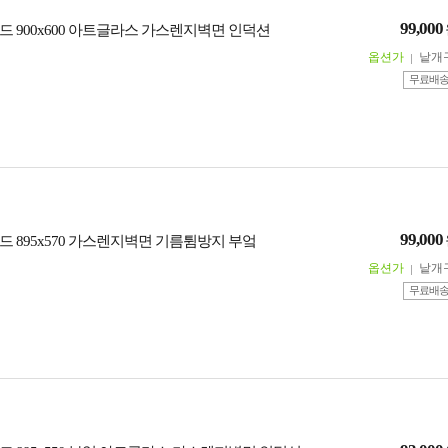
99,000
드 900x600 아트글라스 가스렌지벽면 인덕션
옵션가
낱개
무료배
99,000
드 895x570 가스렌지벽면 기름튐방지 부엌
옵션가
낱개
무료배