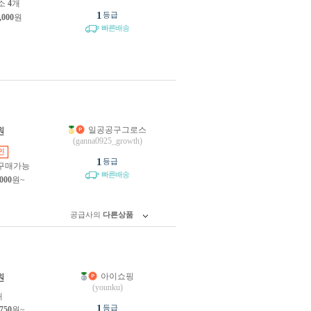
소
4
개
1
등급
,000
원
빠른배송
일공공구그로스
원
(ganna0925_growth)
인
1
등급
구매가능
빠른배송
,000
원~
공급사의
다른상품
아이쇼핑
원
(younku)
개
1
등급
,750
원~