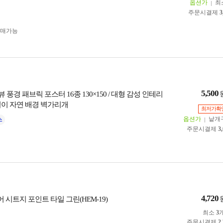
옵션가
최
주문시결제
3
구매가능
5,500
풍경 패브릭 포스터 16종 130×150 / 대형 감성 인테리
걸이 자연 배경 벽가리개
최저가확
옵션가
낱개
주문시결제
3
4,720
어 시트지 포인트 타일 그린(HEM-19)
최소
3
주문시결제
2