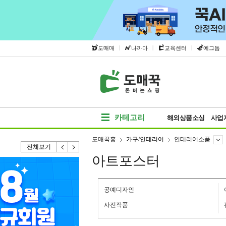
|
|
|
도매매
나까마
교육센터
에그돔
카테고리
해외상품소싱
사업
도매꾹홈
가구/인테리어
인테리어소품
전체보기
아트포스터
공예디자인
사진작품