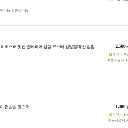
구매가능
흥정가능
2,500
 티코스터 찻잔 인테리어 감성 코스터 컵받침대 잔 받침
옵션가
최
주문시결제
3
1,400
이 컵받침 코스터
옵션가
최
주문시결제
3