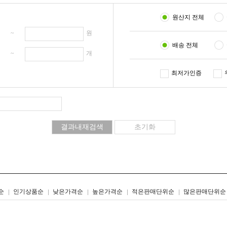
원산지 전체
원 ~
원
배송 전체
개 ~
개
최저가인증
리스트형
갤러리형
순
인기상품순
낮은가격순
높은가격순
적은판매단위순
많은판매단위순