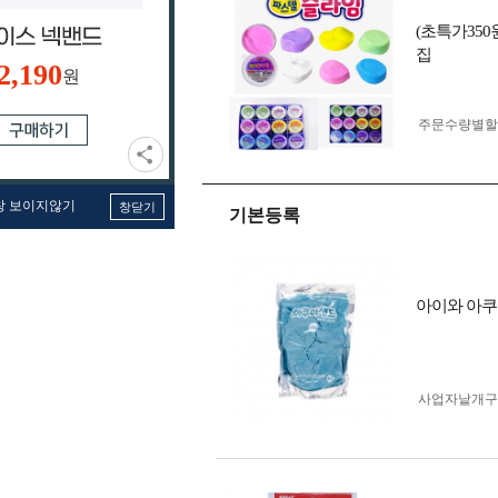
(초특가35
집
2,190
원
주문수량별할
창 보이지않기
창닫기
기본등록
아이와 아쿠아
사업자 낱개