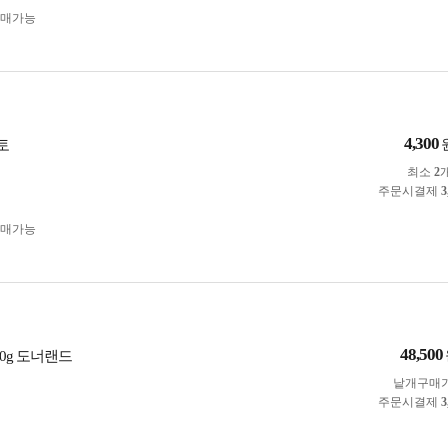
구매가능
4,300
토
최소
2
주문시결제
3
구매가능
48,500
0g 도너랜드
낱개구매
주문시결제
3