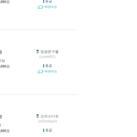
1
등급
,000
원
빠른배송
영광문구몰
원
(cym4402)
가능
1
등급
,000
원
빠른배송
오피스디포
원
(officedepot)
개
1
등급
,000
원