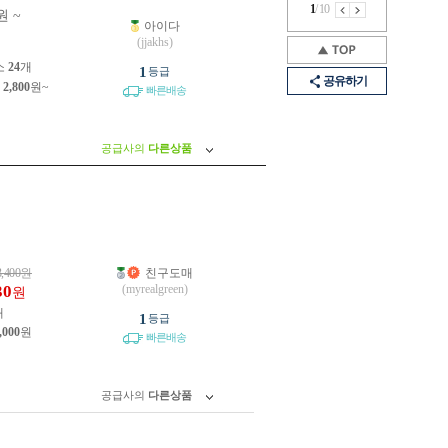
1
/
10
원 ~
아이다
원
(jjakhs)
소
24
개
1
등급
공유하기
제
2,800
원~
빠른배송
공급사의
다른상품
3,400
원
친구도매
30
(myrealgreen)
원
개
1
등급
,000
원
빠른배송
공급사의
다른상품