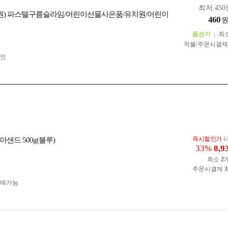
최저 450
0원) 파스텔구름슬라임/어린이선물사은품/유치원/어린이
460
옵션가
최
착불/주문시결
인
즉시할인가
1
샌드 500g(블루)
33%
8,9
최소
2
주문시결제
3
구매가능