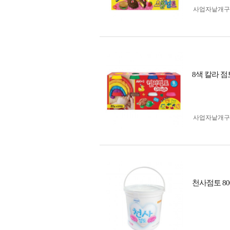
사업자 낱개
8색 칼라 점
사업자 낱개
천사점토 80