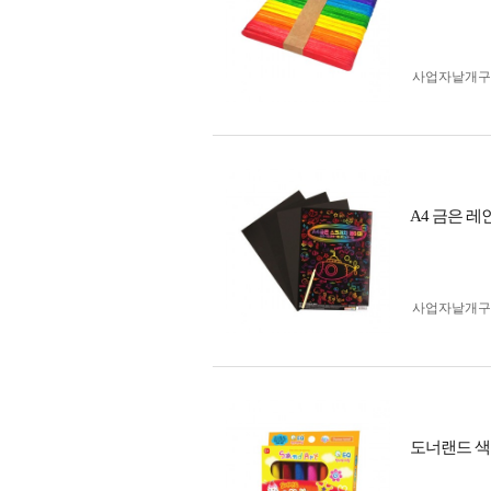
사업자 낱개
A4 금은 레
사업자 낱개
도너랜드 색