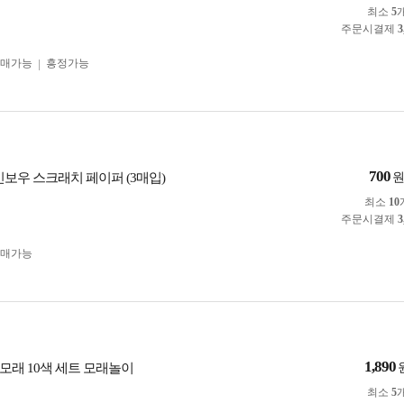
최소
5
주문시결제
3
구매가능
흥정가능
700
인보우 스크래치 페이퍼 (3매입)
최소
10
주문시결제
3
구매가능
1,890
모래 10색 세트 모래놀이
최소
5