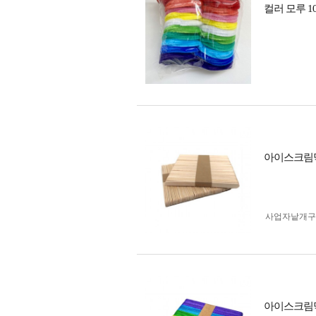
컬러 모루 
아이스크림막
사업자 낱개
아이스크림막