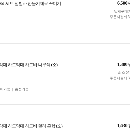
6,500
10색 세트 털철사 만들기재료 꾸미기
낱개구매
주문시결제
3
1,300
대 하드막대 하드바 나무색 (소)
최소
5
주문시결제
3
구매가능
흥정가능
1,630
대 하드막대 하드바 컬러 혼합 (소)