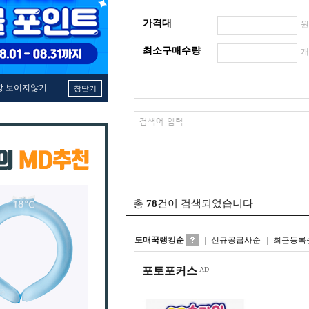
가격대
최소구매수량
창 보이지않기
창닫기
총
78
건이 검색되었습니다
도매꾹랭킹순
신규공급사순
최근등록
포토포커스