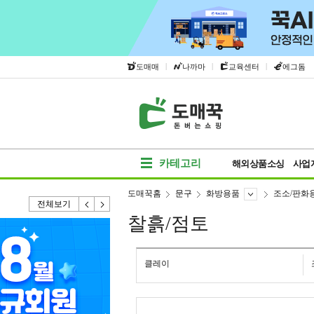
|
|
|
도매매
나까마
교육센터
에그돔
카테고리
해외상품소싱
사업
도매꾹홈
문구
화방용품
조소/판화
전체보기
찰흙/점토
클레이