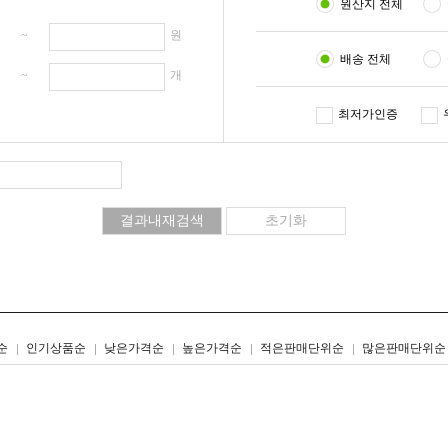
원산지 전체
원 ~
원
배송 전체
개 ~
개
최저가인증
리스트형
갤러리형
순
인기상품순
낮은가격순
높은가격순
적은판매단위순
많은판매단위순