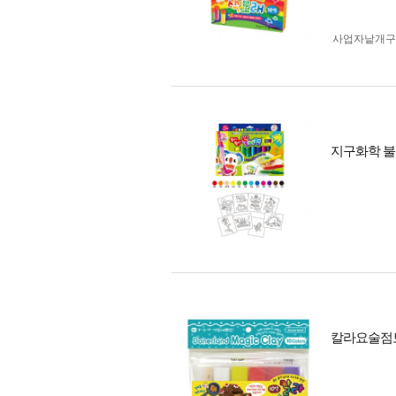
사업자 낱개
지구화학 불
칼라요술점토