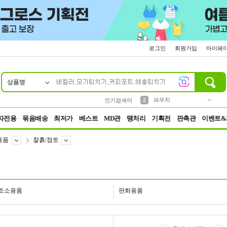
로그인
회원가입
마이페
상품명
10
1
4
5
6
7
8
9
키링
미니
말랑이
선풍기
가방
양말
짱구
텀블러
23
2
1
1
7
3
2
파우치
인기검색어
3
모자
자전용
묶음배송
최저가
베스트
MD관
땡처리
기획전
판촉관
이벤트&
용품
찰흙/점토
조소용품
판화용품