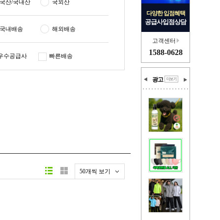
국산/국내산
국외산
다양한 입점혜택
공급사입점상담
국내배송
해외배송
고객센터
1588-0628
우수공급사
빠른배송
광고
50개씩 보기