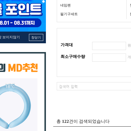
네임펜
필기구세트
창 보이지않기
창닫기
가격대
최소구매수량
총
122
건이 검색되었습니다