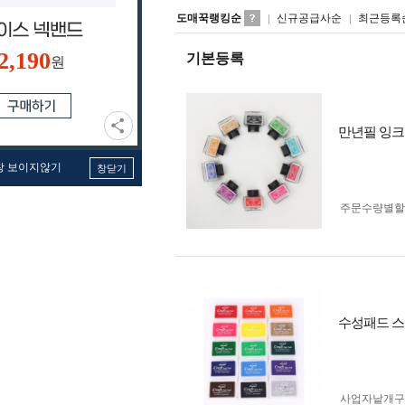
도매꾹랭킹순
신규공급사순
최근등록
2,190
기본등록
원
만년필 잉크 1
창 보이지않기
창닫기
주문수량별할
수성패드 스탬
사업자 낱개