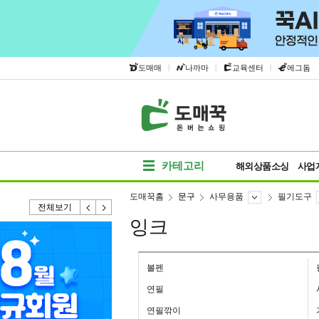
|
|
|
도매매
나까마
교육센터
에그돔
카테고리
해외상품소싱
사업
도매꾹홈
문구
사무용품
필기도구
전체보기
잉크
볼펜
연필
연필깎이