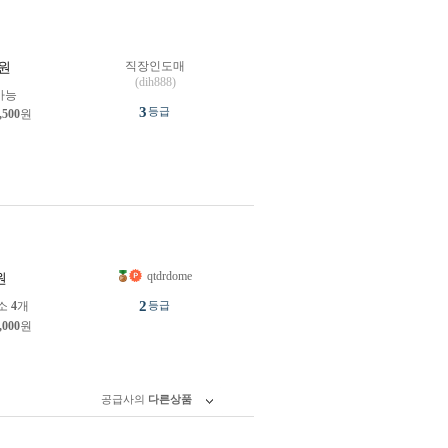
직장인도매
원
(dih888)
가능
3
등급
,500
원
qtdrdome
원
2
소
4
개
등급
,000
원
공급사의
다른상품