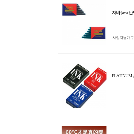
자바 jav
사업자 낱개
PLATINU