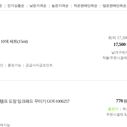
리스트형
갤러리형
순
인기상품순
낮은가격순
높은가격순
적은판매단위순
많은판매단위순
최저 17,20
0색 세트(15ml)
17,500
낱개구매
착불/주문시결
인
흥정가능
공급사지급포인트
770
프 도장 잉크패드 꾸미기 GOT-1006257
옵션가
최
주문시결제
3
구매가능