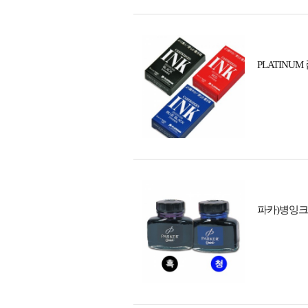
PLATINU
파카)병잉크(