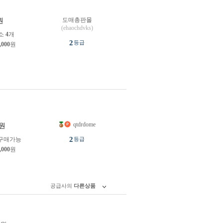
도매총판몰
원
(ehaochdvks)
소
4
개
2
등급
,000
원
qtdrdome
원
2
구매가능
등급
,000
원
공급사의
다른상품