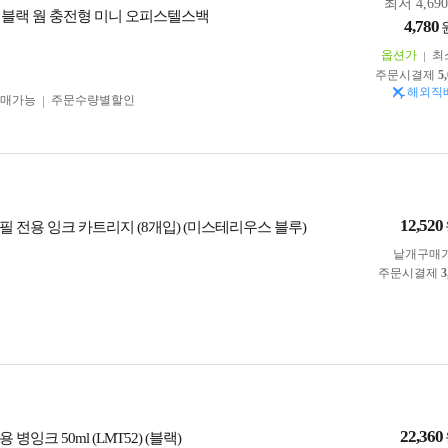
최저 4,69
 블랙 웜 충전형 미니 오피스텔스백
4,780
옵션가
최
주문시결제
5
해외직
구매가능
주문수량별할인
12,520
 전용 잉크 카트리지 (8개입) (미스테리우스 블루)
낱개구매
주문시결제
3
22,360
병잉크 50ml (LMT52) (블랙)