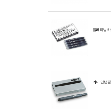
플래티넘 카
라미 만년필용