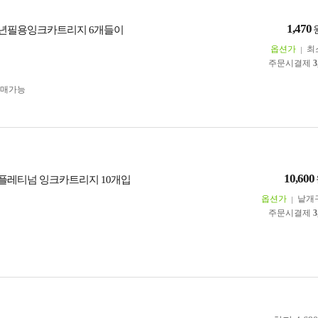
1,470
a 만년필용잉크카트리지 6개들이
옵션가
최
주문시결제
3
구매가능
10,600
M 플레티넘 잉크카트리지 10개입
옵션가
낱개
주문시결제
3