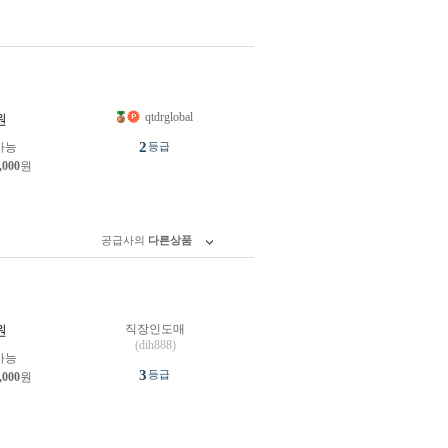
qtdrglobal
원
2
가능
등급
,000
원
공급사의
다른상품
직장인도매
원
(dih888)
가능
3
등급
,000
원