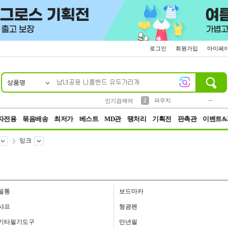
로그인
회원가입
마이페
상품명
10
1
4
5
6
7
8
9
키링
미니
말랑이
선풍기
가방
양말
짱구
텀블러
23
2
1
1
7
3
2
파우치
인기검색어
3
모자
자전용
묶음배송
최저가
베스트
MD관
땡처리
기획전
판촉관
이벤트&
잉크
필통
보드마카
샤프
형광펜
기타필기도구
만년필