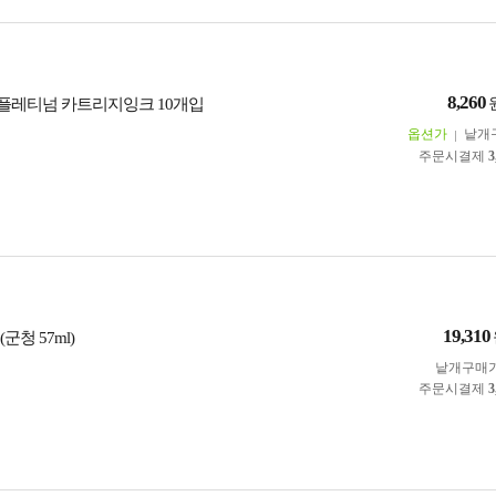
8,260
M 플레티넘 카트리지잉크 10개입
옵션가
낱개
주문시결제
3
19,310
군청 57ml)
낱개구매
주문시결제
3