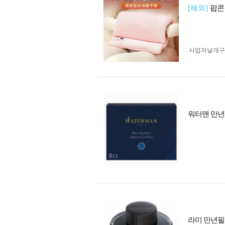
[해외]
팝콘
사업자 낱개
워터맨 만년필
라미 만년필용 