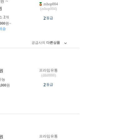
0원 ~
zshop004
원
(zshop004)
소
2
개
2
등급
,000
원~
배송
공급사의
다른상품
프라임유통
원
(dih8888)
가능
2
등급
,000
원
프라임유통
원