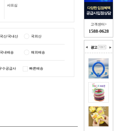
샤프심
다양한 입점혜택
공급사입점상담
고객센터
1588-0628
국산/국내산
국외산
광고
국내배송
해외배송
우수공급사
빠른배송