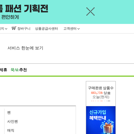
이지
장바구니
상품공급사센터
고객센터
서비스 한눈에 보기
제휴
꾹AI:
추천
구매완료 상품수
오늘(현재)
204,847
상품
어제
445,716
상품
펜
사인펜
매직