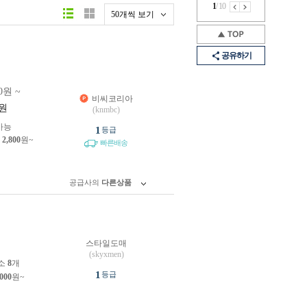
1
/
10
50개씩 보기
공유하기
0원 ~
비씨코리아
원
(knmbc)
가능
1
등급
제
2,800
원~
빠른배송
공급사의
다른상품
스타일도매
원
(skyxmen)
소
8
개
1
등급
,000
원~