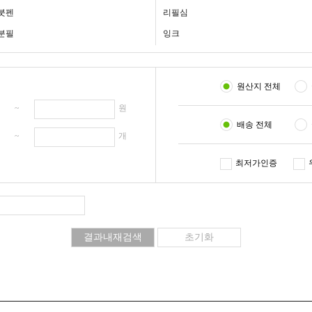
붓펜
리필심
분필
잉크
원산지 전체
원 ~
원
배송 전체
개 ~
개
최저가인증