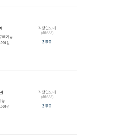
직장인도매
원
(dih888)
구매가능
3
등급
,000
원
직장인도매
원
(dih888)
가능
3
등급
,500
원