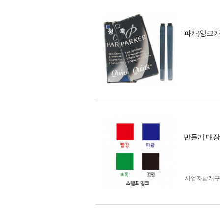
파카)잉크카
만들기 대장-
사업자 낱개