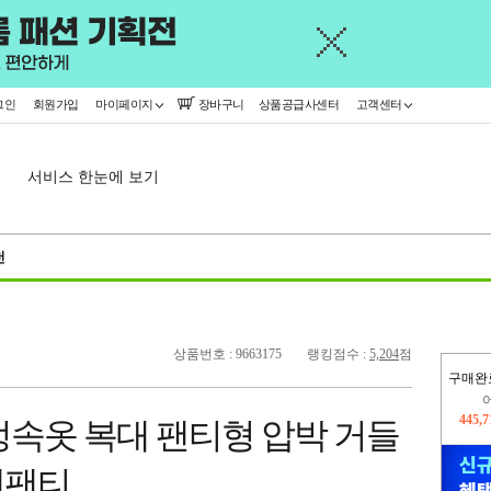
그인
회원가입
마이페이지
장바구니
상품공급사센터
고객센터
서비스 한눈에 보기
천
상품번호 : 9663175
랭킹점수 :
5,204
점
구매완
오늘
11
정속옷 복대 팬티형 압박 거들
445,
대팬티