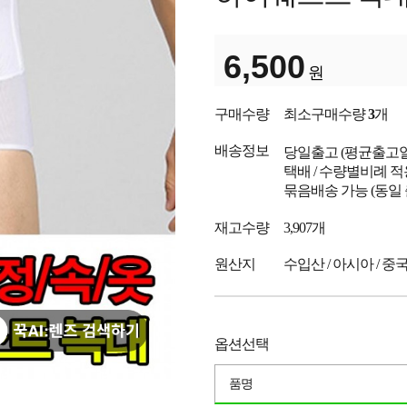
6,500
원
구매수량
최소구매수량
3
개
배송정보
당일출고
(평균출고
택배 / 수량별비례 적
묶음배송 가능 (동일
재고수량
3,907개
원산지
수입산 / 아시아 / 중
옵션선택
품명