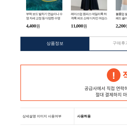
부력 보드 발차기 연습이나 수
레이스업 원피스 데일리룩 하
볼륨업 셀
영 자세 교정 등 다양한 수영
객룩 퍼프 소매 디자인 여성스
패드 숄더
연습에 활용할 수 있는 보조
러운 여리여리한 드레스
좁 체형 
4,400
11,000
2,200
원
원
장비
촬영용 
구매후기
상품정보
상세설명 이미지 사용여부
사용허용