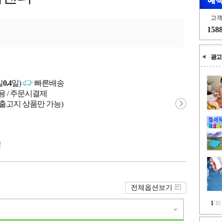
고
158
광고
일
0.4
일)
빠른배송
용 / 주문시결제
 출고지 상품만 가능)
국
전체옵션보기
1
/
10