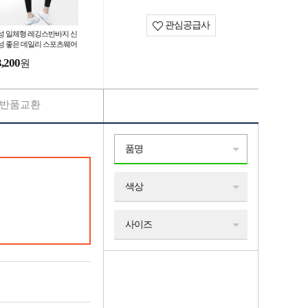
관심공급사
성 일체형 레깅스반바지 신
성 좋은 데일리 스포츠웨어
인원 짐웨어 간편 일상복
3,200
원
반품교환
품명
색상
사이즈