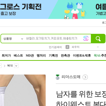
로
상품명
10
1
4
5
6
7
8
9
키링
미니
말랑이
선풍기
가방
양말
짱구
텀블러
23
2
1
1
7
3
2
파우치
인기검색어
3
모자
최저가
베스트
MD관
땡처리
기획전
판촉관
이벤트&제휴
꾹AI:
추
복대
리더스도매
남자를 위한 보
하이웨스트 복