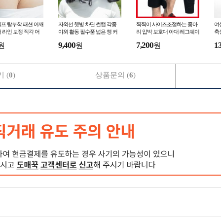
프 탈부착 패션 어깨
자외선 햇빛 차단 썬캡 각종
찍찍이 사이즈조절하는 종아
여
 라인 보정 직각 어
야외 활동 필수품 넓은 챙 커
리 압박 보호대 아대 레그쉐이
축
커버 슬림핏 연예인핏
버 모자 사계절 사용 사이즈
퍼 남여공용 스포츠용 부상방
투
9,400
7,200
1
원
원
원
소품
조절 가능
지 운동 동호인 아대
 (
0
)
상품문의 (
6
)