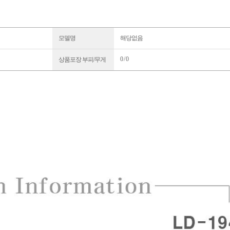
모델명
해당없음
0 / 0
상품포장 부피/무게