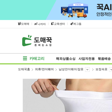
|
|
|
도매매
교육센터
에그돔
나까마
카테고리
해외상품소싱
사업자전용
묶음배송
도매꾹홈
의류/언더웨어
남성언더웨어/잠옷
보정속옷