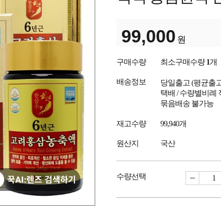
99,000
원
구매수량
최소구매수량
1
개
배송정보
당일출고
(평균출
택배 / 수량별비례 
묶음배송 불가능
재고수량
99,940개
원산지
국산
수량선택