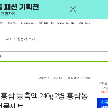
그인
회원가입
마이페이지
장바구니
상품공급사센터
고객센터
서비스 한눈에 보기
천
상품번호 : 9332763
랭킹점수 :
4,730
점
오늘
구매완
184,
려홍삼 농축액 240g 2병 홍삼농
445,
선물세트