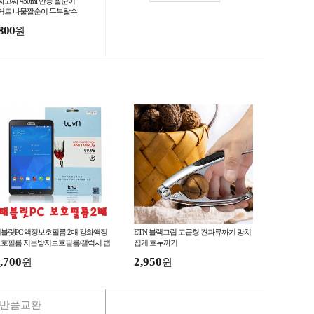
짜고짜 450ml 만능 짤순이
거트 나물짤순이 두부탈수
 수분제거 음식물짤순이
800
원
블릿PC 액정보호필름 2매 강화액정
ETN 블랙그립 고급형 견과류까기 망치
호필름 지문방지보호필름/갤럭시 탭
집게 호두까기
7 라이트 8.7 T220 T225 전기종
,700
2,950
원
원
반품교환