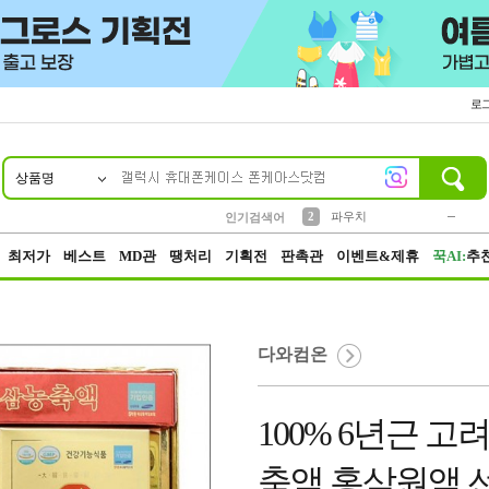
로
상품명
10
1
4
5
6
7
8
9
키링
미니
말랑이
선풍기
가방
양말
짱구
텀블러
23
2
1
1
7
3
2
파우치
인기검색어
3
모자
최저가
베스트
MD관
땡처리
기획전
판촉관
이벤트&제휴
꾹AI:
추
다와컴온
100% 6년근 고
축액 홍삼원액 