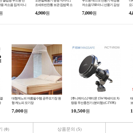
회전 클립형 무드등 선
오븐밀폐용기 중형 직사각 2
무드등 데스크 선풍기 탁상용
다
용 저소음 집게 미니
조세트반찬통 보관 집밥쿡 소
저소음 USB 미니 선풍기 감성
요
모차 선풍기 추천 무
분용기 오븐사용 선물세트
조명 침실 무드등 선풍기 탁상
기
4,900
7,000
4,
원
원
원
립형
용 써큘레이터
 갤
대형캐노피 여름필수템 공주모기장 원
[후니케이스] 액티몬 15W 맥세이프 차
태
라
형 캐노피 모기장
량용 무선충전기 (분리형) (C-TYPE)
보
A
7,000
10,500
1
원
원
 (
0
)
상품문의 (
5
)