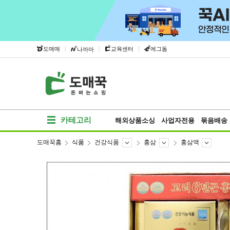
|
|
|
도매매
교육센터
에그돔
나까마
카테고리
해외상품소싱
사업자전용
묶음배송
도매꾹홈
식품
건강식품
홍삼
홍삼액