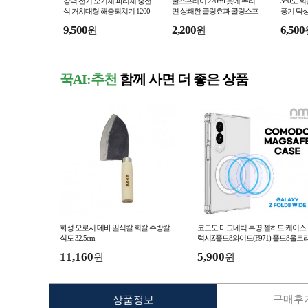
강력 전기 모기채 파리채 충전
쿨스프레이 220ml 옷에 뿌리
360도 
식 거치대형 해충퇴치기 1200
면 상쾌한 쿨링효과 쿨링스프
풍기 탁상
mAh 3중 안전망 전기 모기채
레이 냉각스프레이
선풍기 유
9,500
2,200
6,500
원
원
USB 충전 거치형
드등 클
꾹AI:추천
함께 사면 더 좋은 상품
화성 오로시 데바 일식칼 회칼 주방칼
코모도 마그네틱 투명 젤하드 케이스
식도 32.5cm
럭시Z폴드8와이드(F971) 폴드8울트
(F976) 폴드7 폴드6
11,160
5,900
원
원
구매후기
상품정보