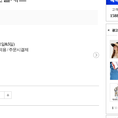
고
158
광고
고일
0.5
일)
적용 / 주문시결제
1
/
10