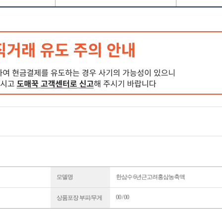
모델명
한삼수 6년근고려홍삼농축액
00 / 00
상품포장 부피/무게