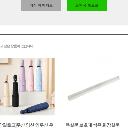
이전 페이지로
도매꾹 홈으로
고 싶은 상품이 있습니다
[당일출고]우산 양산 양우산 우
욕실문 보호대 썩은 화장실문