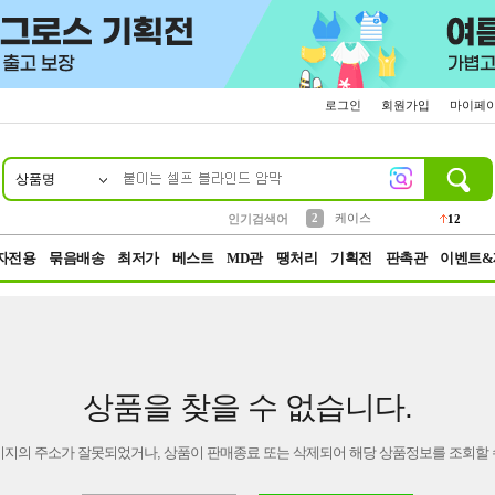
로그인
회원가입
마이페
상품명
10
1
4
5
6
7
8
9
파우치
등산
벨트
실리콘
양말
모자
양산
여성패션
152
395
555
12
1
1
5
3
2
케이스
인기검색어
12
3
생수
454
자전용
묶음배송
최저가
베스트
MD관
땡처리
기획전
판촉관
이벤트&
상품을 찾을 수 없습니다.
이지의 주소가 잘못되었거나, 상품이 판매종료 또는 삭제되어 해당 상품정보를 조회할 