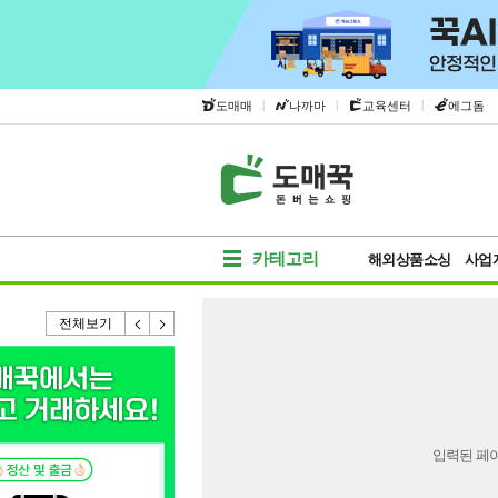
|
|
|
도매매
나까마
교육센터
에그돔
카테고리
해외상품소싱
사업
전체보기
입력된 페