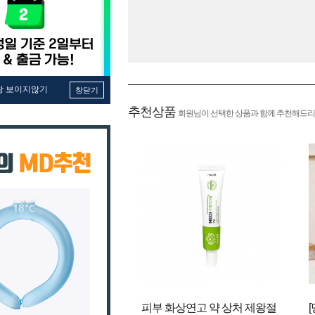
창 보이지않기
창닫기
추천상품
회원님이 선택한 상품과 함께 추천해드리
피부 화상연고 약 상처 제왕절