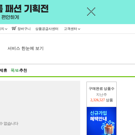
이지
장바구니
상품공급사센터
고객센터
서비스 한눈에 보기
제휴
꾹AI:
추천
구매완료 상품수
지난주
2,326,527
상품
이번주
2,272,072
상품
수 없습니다