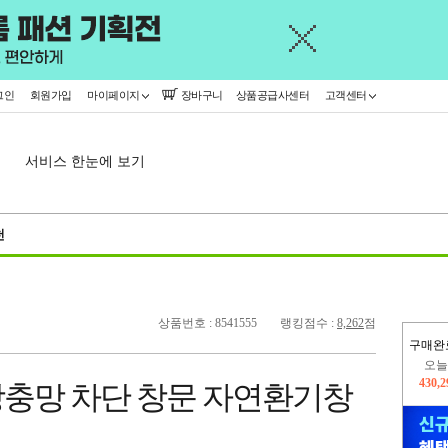
그인
회원가입
마이페이지
장바구니
상품공급사센터
고객센터
서비스 한눈에 보기
천
상품번호 : 8541555
랭킹점수 :
8,262
점
오늘
구매완
430,
충망 차단 창문 자연환기창
402,