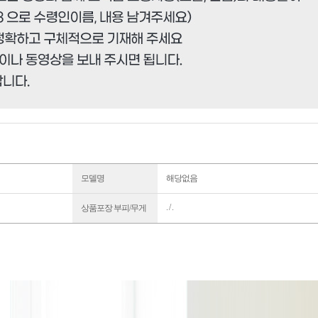
모델명
해당없음
. / .
상품포장 부피/무게