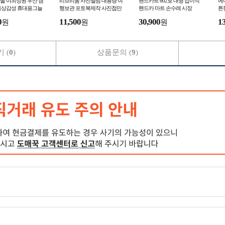
솔 야외정원 우산 캠
리브리움 사진앨범 대용량 여
핸드카트 602호 대형 접이식
에
옥상감성 휴대용그늘
행보관 포토북제작 사진첩만
핸드카 마트 손수레 시장
튼
닉
들기 성장
카
0
11,500
30,900
1
원
원
원
 (
0
)
상품문의 (
9
)