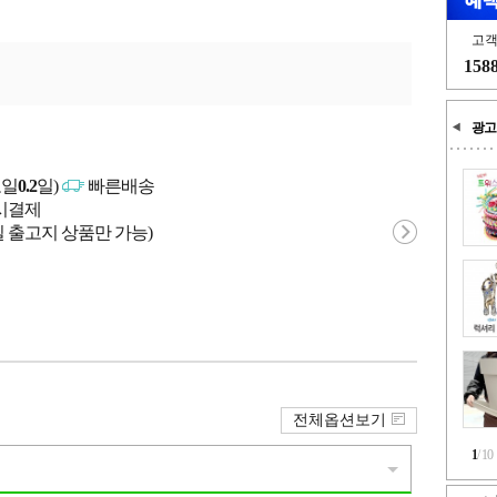
고
158
광고
고일
0.2
일)
빠른배송
문시결제
 출고지 상품만 가능)
전체옵션보기
1
/
10