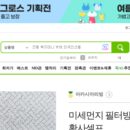
로
상품명
10
1
4
5
6
7
8
9
키링
선풍기
말랑이
키캡
텀블러
가방
양말
양산
1
1
5
2
2
2
파우치
인기검색어
1
3
모자
2
최저가
베스트
MD관
땡처리
기획전
판촉관
이벤트&제휴
꾹AI:
추
아카시아리빙
미세먼지 필터방
황사셀프