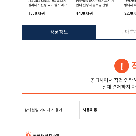
TPE 6mm 스포츠매트 헬스장
창문필름 10M 유리시트지 베
대형파라
필라테스 운동 요가 헬스 미끄
란다 썬팅지 불투명 썬팅
핑낚시 
럼방지
막 피크
17,100
44,900
52,90
원
원
구매후기
상품정보
상세설명 이미지 사용여부
사용허용
공급사 공지사항