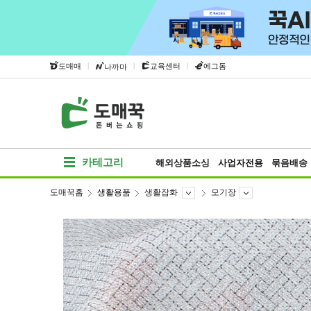
|
|
|
도매매
교육센터
에그돔
나까마
카테고리
해외상품소싱
사업자전용
묶음배송
도매꾹홈
생활용품
생활잡화
모기장