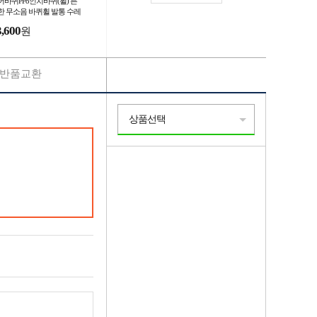
어바퀴PP8인치바퀴(휠) 튼
한 무소음 바퀴휠 발통 수레
트
3,600
원
반품교환
상품선택