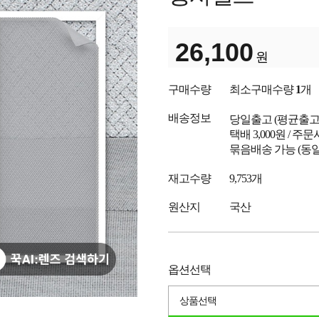
26,100
원
구매수량
최소구매수량
1
개
배송정보
당일출고
(평균출
택배 3,000원 / 주
묶음배송 가능 (동일
재고수량
9,753개
원산지
국산
옵션선택
상품선택