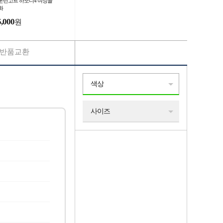
운틴고트 하모니4 여성골
화
5,000
원
반품교환
색상
사이즈