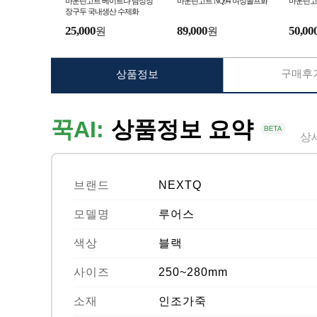
마운틴고트 베이르나 남성정
마운틴고트 NQ94 여성골프화
마운틴고
장구두 국내생산 수제화
25,000
89,000
50,00
원
원
구매후기
상품정보
꾹AI:
상품정보 요약
상
브랜드
NEXTQ
모델명
루어스
색상
블랙
사이즈
250~280mm
소재
인조가죽