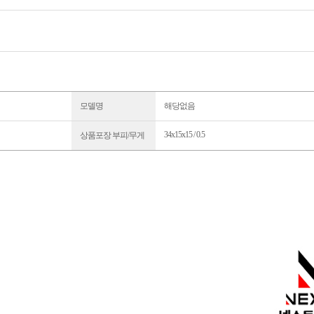
모델명
해당없음
34x15x15 / 0.5
상품포장 부피/무게