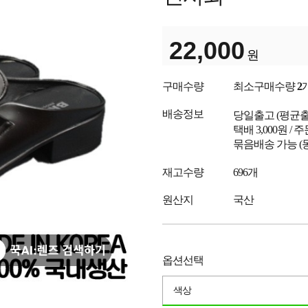
22,000
원
구매수량
최소구매수량
2
배송정보
당일출고
(평균
택배 3,000원 /
묶음배송 가능 (
재고수량
696개
원산지
국산
옵션선택
색상