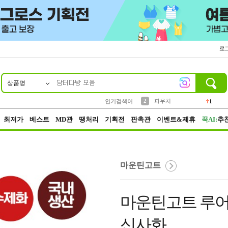
로
상품명
10
1
4
5
6
7
8
9
키링
선풍기
말랑이
키캡
텀블러
가방
양말
양산
1
1
5
2
2
2
파우치
인기검색어
1
3
모자
2
최저가
베스트
MD관
땡처리
기획전
판촉관
이벤트&제휴
꾹AI:
추
마운틴고트
마운틴고트 루어
신사화