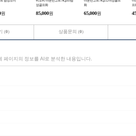
트 남성조끼
비오비 마운틴고트 NQ203남
마운틴고트 NQ212여성골프
마
성골프화
화
프
0
85,000
65,000
4
원
원
원
 (
0
)
상품문의 (
0
)
세 페이지의 정보를 AI로 분석한 내용입니다.