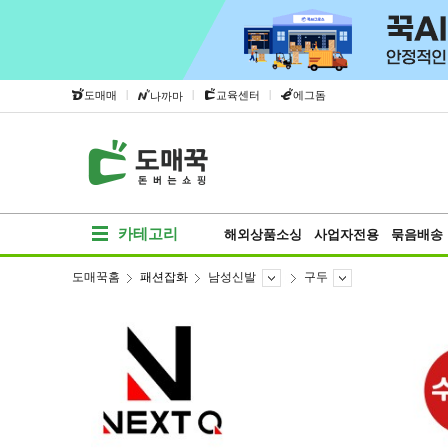
|
|
|
도매매
교육센터
에그돔
나까마
카테고리
해외상품소싱
사업자전용
묶음배송
도매꾹홈
패션잡화
남성신발
구두