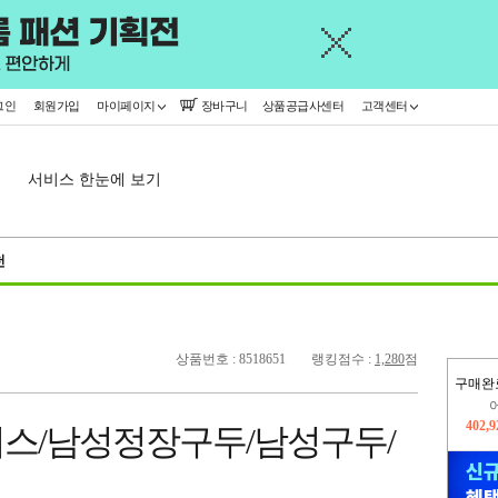
그인
회원가입
마이페이지
장바구니
상품공급사센터
고객센터
서비스 한눈에 보기
천
상품번호 : 8518651
랭킹점수 :
1,280
점
구매완
402,
오늘
스/남성정장구두/남성구두/
363,