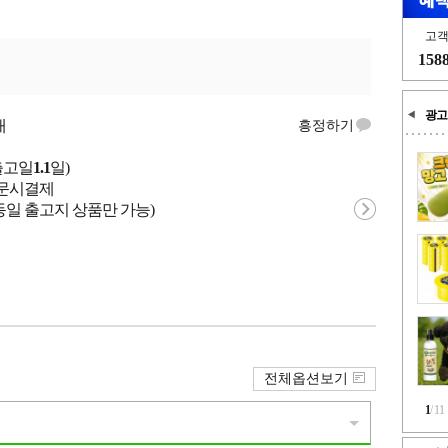
고
158
광고
개
흥정하기
출고일
1.1
일)
 주문시결제
동일 출고지 상품만 가능)
전체옵션보기
1
/
11