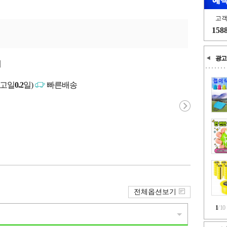
고
158
광고
개
출고일
0.2
일)
빠른배송
전체옵션보기
1
/
10