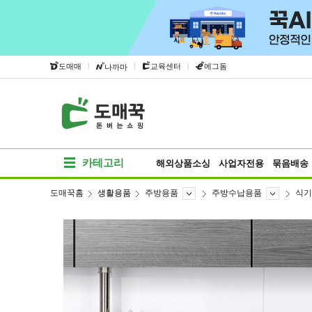
|
|
|
도매매
교육센터
에그돔
나까마
카테고리
해외상품소싱
사업자전용
묶음배송
도매꾹홈
생활용품
주방용품
주방수납용품
식기