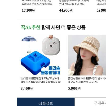
TPE 6mm 스포츠매트 헬스장
창문필름 10M 유리시트지 베
대형파라
필라테스 운동 요가 헬스 미끄
란다 썬팅지 불투명 썬팅
핑낚시 
럼방지
막 피크
17,100
44,900
52,90
원
원
꾹AI:추천
함께 사면 더 좋은 상품
[조아캠프]물통받침대 20kg 30kg/파라
준캡 성인모자 트윙클M장식 벙거지 
솔세트/스틸받침대/야외용품/캠핑용품/
성 여자 모자 버킷햇 밀짚모자
파라솔받침대
8,400
5,900
원
원
구매후기
상품정보