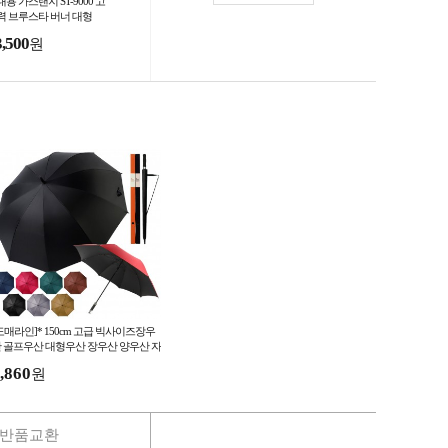
용 가스랜지 ST-9000 고
력 브루스타 버너 대형
3,500
원
도매라인]* 150cm 고급 빅사이즈장우
 골프우산 대형우산 장우산 양우산 자
우산 선물박스 사은 판촉물
,860
원
반품교환