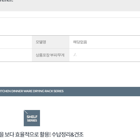
모델명
해당없음
. / .
상품포장 부피/무게