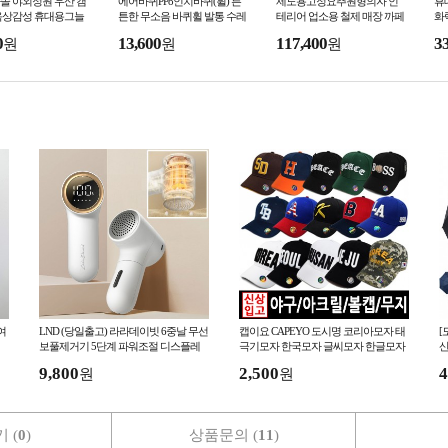
솔 야외정원 우산 캠
에어바퀴PP8인치바퀴(휠) 튼
제도용고정요추원형의자 인
휴대
옥상감성 휴대용그늘
튼한 무소음 바퀴휠 발통 수레
테리어 업소용 철제 매장 까페
화
닉
카트
회전
0
13,600
117,400
3
원
원
원
여
LND (당일출고) 라라데이빗 6중날 무선
캡이요 CAPEYO 도시명 코리아모자 태
[
보풀제거기 5단계 파워조절 디스플레
극기모자 한국모자 글씨모자 한글모자
산
이 C타입 충전식
글자모자 대한민국모자 응원모자
동
9,800
2,500
4
원
원
 (
0
)
상품문의 (
11
)