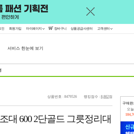
그인
회원가입
마이페이지
장바구니
상품공급사센터
고객센터
서비스 한눈에 보기
천
상품번호 : 8479526
랭킹점수 :
8,802
점
오늘
구매완
184,
445,
대 600 2단골드 그릇정리대