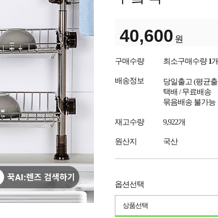
40,600
원
구매수량
최소구매수량
1
배송정보
당일출고
(평균
택배 / 무료배송
묶음배송 불가능
재고수량
9,922개
원산지
국산
옵션선택
상품선택