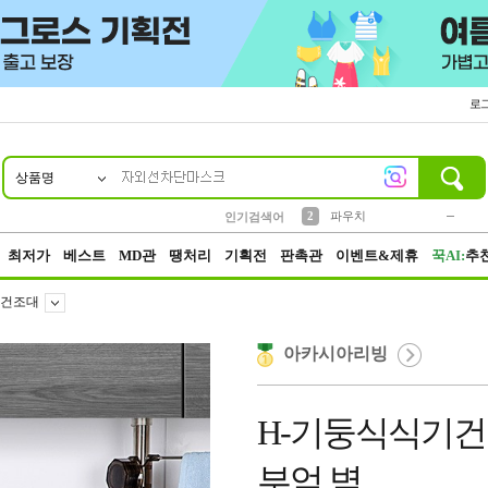
로
상품명
10
1
4
5
6
7
8
9
키링
미니
말랑이
선풍기
가방
양말
짱구
텀블러
23
2
1
1
7
3
2
파우치
인기검색어
3
모자
최저가
베스트
MD관
땡처리
기획전
판촉관
이벤트&제휴
꾹AI:
추
건조대
아카시아리빙
H-기둥식식기건조
부엌 벽