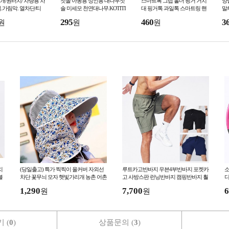
/원터치/ 차량용 차
칫솔 아동용 성인용 대나무칫
스마트톡 그립 홀더 핑거 거치
양
.가림막. 열차단/티
솔 미세모 천연대나무.KOTITI
대 핑거톡 과일톡 스마트링 핸
말
형/ 가성비최고/원터
(국가공인시험검사연구기관)
드폰 덤핑 세일 사은품 판촉
295
460
3
원
원
원
인증
치
(당일출고) 특가 찍찍이 올커버 자외선
루트카고반바지 우븐4부반바지 포켓카
소
블
차단 꽃무늬 모자 햇빛가리개 농촌 어촌
고 사방스판 런닝반바지 캠핑반바지 훨
디
넥커버 썬캡 작업모자
씬편한 4부숏츠
완
1,290
7,700
6
원
원
 (
0
)
상품문의 (
3
)