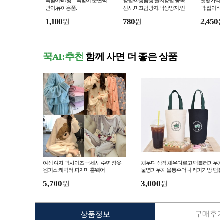
턱받이/kc/방수턱받이 순면턱
양말/여성남성 골지양말.중목.
햇빛가리개
받이.유아용품.
신사.미끄럼방지.낙상방지.인
박.접이식
기상품 고급양말
타늄/고급
1,100
780
2,450
원
원
치
꾹AI:추천
함께 사면 더 좋은 상품
여성 여자 빅사이즈 극세사 수면 잠옷
채우다 상점 채우다로고 텀블러파우
원피스 캐릭터 파자마 홈웨어
물병파우치 물통주머니 커피가방 텀
러가방 2가지 색상
5,700
3,000
원
원
구매후기
상품정보