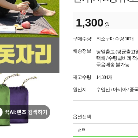
1,300
원
구매수량
최소구매수량
10
개
배송정보
당일출고
(평균출고
택배 / 수량별비례 적
묶음배송 불가능
재고수량
14,384개
원산지
수입산 / 아시아 / 중
옵션선택
선택