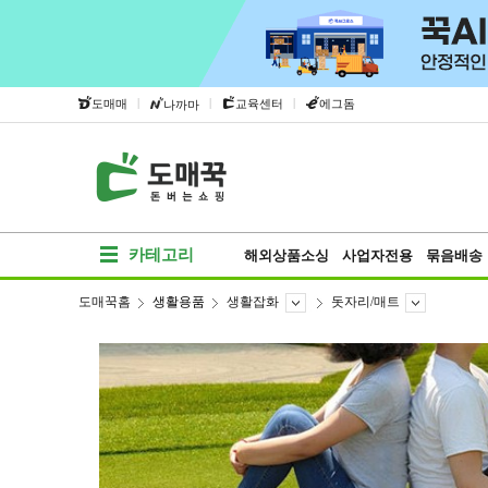
|
|
|
도매매
교육센터
에그돔
나까마
카테고리
해외상품소싱
사업자전용
묶음배송
도매꾹홈
생활용품
생활잡화
돗자리/매트