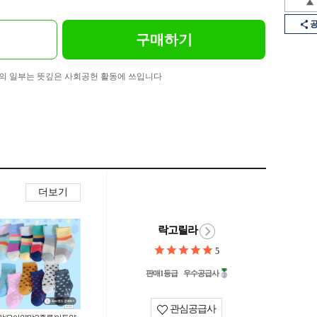
구매하기
의 일부는 뜻깊은 사회공헌 활동에 쓰입니다
더보기
락고릴라
5
판매1등급
우수공급사
관심공급사