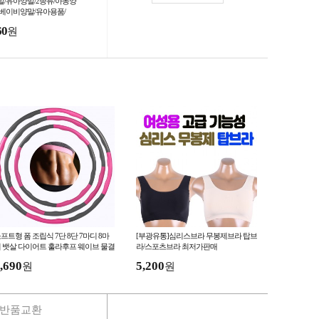
말/유아양말/2종류/아동양
/베이비양말/유아용품/
60
원
프트형 폼 조립식 7단 8단 7마디 8마
[부광유통]심리스브라 무봉제브라 탑브
 뱃살 다이어트 훌라후프 웨이브 물결
라/스포츠브라 최저가판매
충 스펀지 지압형
,690
5,200
원
원
반품교환