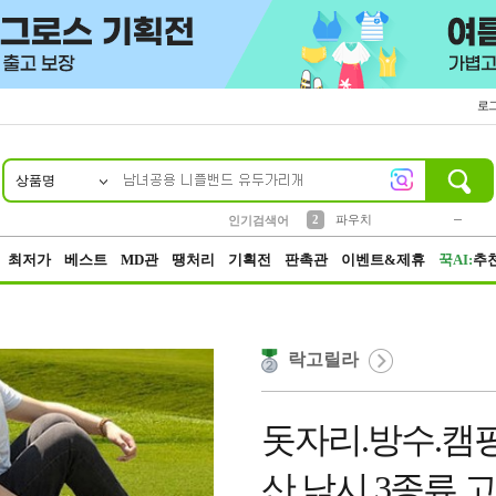
로
상품명
10
1
4
5
6
7
8
9
키링
미니
말랑이
선풍기
가방
양말
짱구
텀블러
23
2
1
1
7
3
2
파우치
인기검색어
3
모자
최저가
베스트
MD관
땡처리
기획전
판촉관
이벤트&제휴
꾹AI:
추
락고릴라
돗자리.방수.캠
산.낚시.3종류.