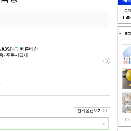
고
158
광고
일
0.3
일)
빠른배송
용 / 주문시결제
국
전체옵션보기
1
/
10