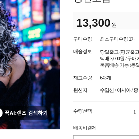
13,300
원
구매수량
최소구매수량
1
개
배송정보
당일출고
(평균출
택배 3,000원 / 구
묶음배송 가능 (동일
재고수량
643개
원산지
수입산 / 아시아 / 
수량선택
배송비결제