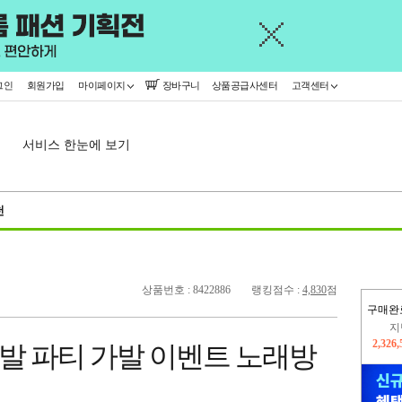
그인
회원가입
마이페이지
장바구니
상품공급사센터
고객센터
서비스 한눈에 보기
천
상품번호 : 8422886
랭킹점수 :
4,830
점
구매완
이
2,227
 파티 가발 이벤트 노래방
지
2,326