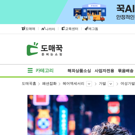
|
|
|
도매매
교육센터
에그돔
나까마
카테고리
해외상품소싱
사업자전용
묶음배송
도매꾹홈
패션잡화
헤어액세서리
가발
여성가발