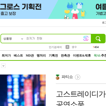
로
상품명
10
1
2
5
6
7
8
9
파우치
케이스
벨트
실리콘
양말
모자
양산
여성패션
395
555
12
12
1
1
5
3
3
생수
인기검색어
454
4
등산
152
최저가
베스트
MD관
땡처리
기획전
판촉관
이벤트&제휴
꾹AI:
추
파티쇼
고스트레이디가발
공연소품