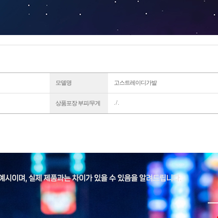
모델명
고스트레이디가발
. / .
상품포장 부피/무게