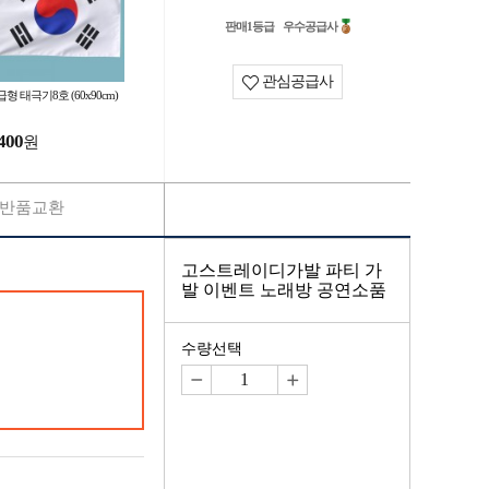
판매1등급
우수공급사
관심공급사
형 태극기8호 (60x90cm)
400
원
반품교환
고스트레이디가발 파티 가
발 이벤트 노래방 공연소품
수량선택