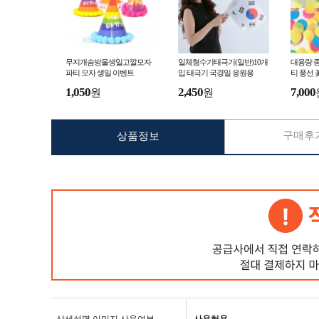
무지개솜방울생일고깔모자
일체형수기태극기(일반)10개
대용량 종
파티 모자 생일 이벤트
입 태극기 국경일 응원용
티 풍선 
1,050
2,450
7,000
원
원
구매후기
상품정보