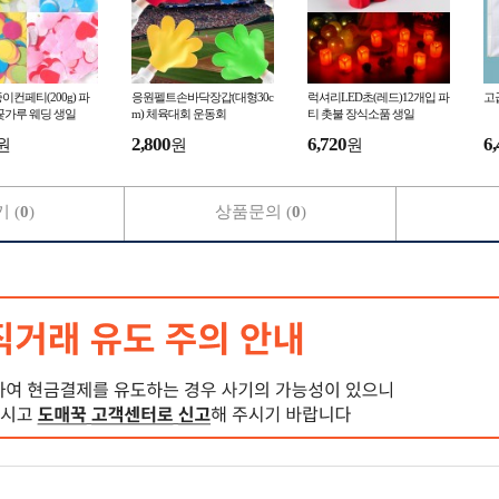
이컨페티(200g) 파
응원펠트손바닥장갑(대형30c
럭셔리LED초(레드)12개입 파
고급
꽃가루 웨딩 생일
m) 체육대회 운동회
티 촛불 장식소품 생일
2,800
6,720
6,
원
원
원
 (
0
)
상품문의 (
0
)