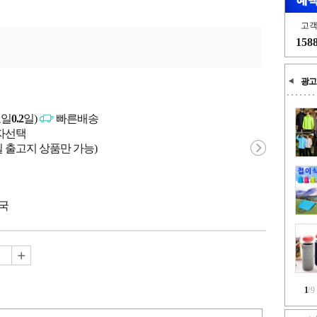
고
158
광고
고일
0.2
일)
빠른배송
매자선택
 출고지 상품만 가능)
중국
1
/
9