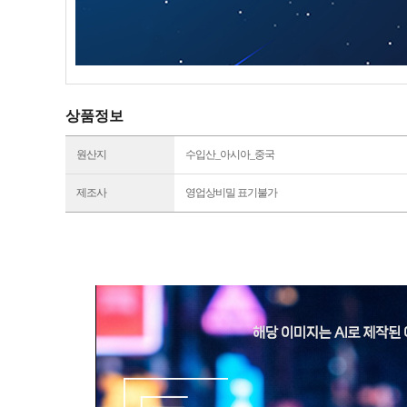
상품정보
원산지
수입산_아시아_중국
제조사
영업상비밀 표기불가