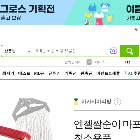
로
상품명
10
1
4
5
6
7
8
9
파우치
등산
벨트
실리콘
양말
모자
양산
여성패션
152
395
555
12
1
1
5
3
2
케이스
인기검색어
12
3
생수
454
최저가
베스트
MD관
땡처리
기획전
판촉관
이벤트&제휴
꾹AI:
추
아카시아리빙
엔젤짤순이 마포
청소용품