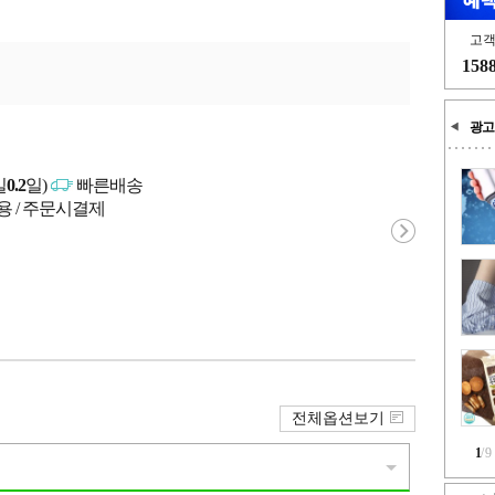
고
158
광고
일
0.2
일)
빠른배송
용 / 주문시결제
전체옵션보기
1
/
9