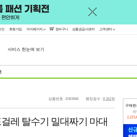
그인
회원가입
마이페이지
장바구니
상품공급사센터
고객센터
서비스 한눈에 보기
천
상품번호 : 8383066
랭킹점수 :
8,262
점
구매완
이
2,225
지
걸레 탈수기 밀대짜기 마대
2,326