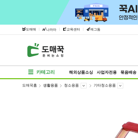
|
|
|
도매매
교육센터
에그돔
나까마
카테고리
해외상품소싱
사업자전용
묶음배송
도매꾹홈
생활용품
청소용품
기타청소용품