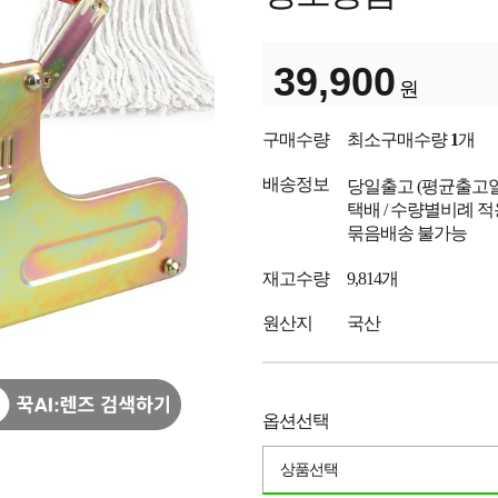
39,900
원
구매수량
최소구매수량
1
개
배송정보
당일출고
(평균출고
택배 / 수량별비례 적
묶음배송 불가능
재고수량
9,814개
원산지
국산
옵션선택
상품선택