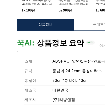
TPE 6mm 스포츠매트 헬스장
대형파라솔 야외정원 우산 캠
에어바퀴P
필라테스 운동 요가 헬스 미끄
핑낚시 옥상감성 휴대용그늘
튼한 무소
럼방지
막 피크닉
카트
17,100
52,900
13,60
원
원
구매후기
상품정보
꾹AI:
상품정보 요약
상
소재
ABSPVC, 압연철판(아연도금
규격
통넓이 24.2cm* 통길이8cm
통넓이
23cm*총길이: 43cm
제조국
대한민국
제조사
(주)리빙엔젤