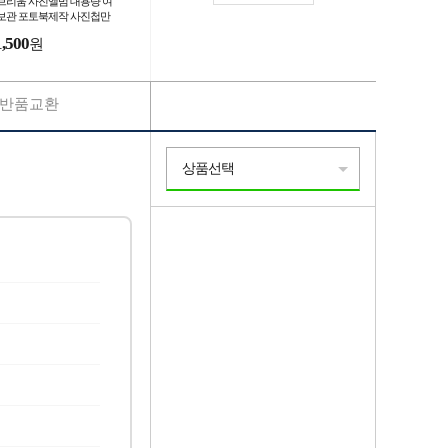
브리움 사진앨범 대용량 여
보관 포토북제작 사진첩만
기 성장
1,500
원
반품교환
상품선택