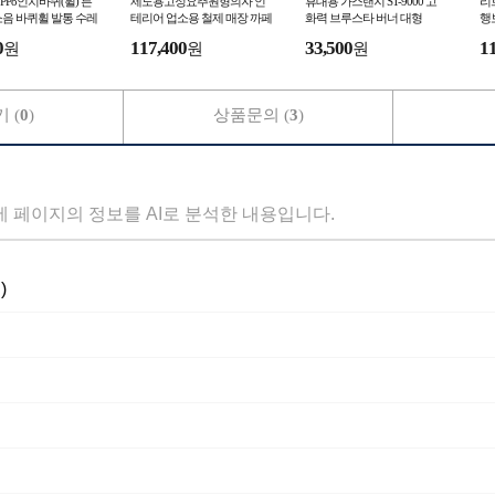
P8인치바퀴(휠) 튼
제도용고정요추원형의자 인
휴대용 가스랜지 ST-9000 고
리
음 바퀴휠 발통 수레
테리어 업소용 철제 매장 까페
화력 브루스타 버너 대형
행
회전
들
0
117,400
33,500
1
원
원
원
 (
0
)
상품문의 (
3
)
세 페이지의 정보를 AI로 분석한 내용입니다.
)