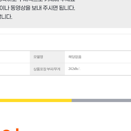
모델명
해당없음
24.2x8x / .
상품포장 부피/무게