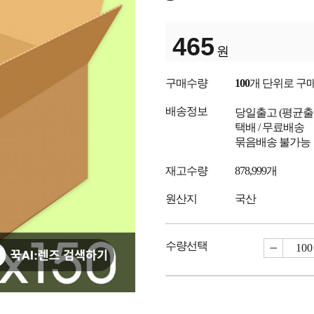
465
원
구매수량
100
개 단위로 구
배송정보
당일출고
(평균
택배 / 무료배송
묶음배송 불가능
재고수량
878,999개
원산지
국산
수량선택