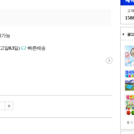
고
158
광고
매가능
출고일
0.3
일)
빠른배송
1
/
10