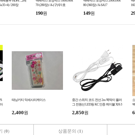
 택배봉투 HDPE 그레
택배박스 포장박스 180x160x
택배박스 포장박스 200x100x
택배
x35+4) / 200장
70 (280장) / A-(구)우1호
80 (360장) / A-SA17
160
190
149
2
원
원
S
태닝키티 악세사리케이스
중간 스위치 코드 전선 2m 똑딱이 플러
쇼
 아
그 전원선 LED등 KC 인증 케이블 XH-3
백
03
비
2,400
2,850
6
원
원
 (
0
)
상품문의 (
1
)