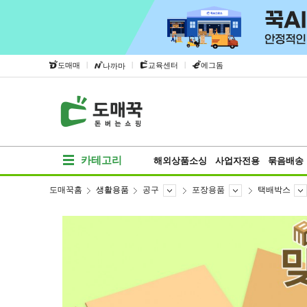
|
|
|
도매매
교육센터
에그돔
나까마
카테고리
해외상품소싱
사업자전용
묶음배송
도매꾹홈
생활용품
공구
포장용품
택배박스