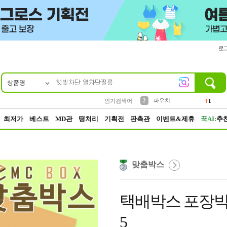
로
상품명
10
1
4
5
6
7
8
9
키링
선풍기
말랑이
키캡
텀블러
가방
양말
양산
1
1
5
2
2
2
파우치
인기검색어
1
3
모자
2
최저가
베스트
MD관
땡처리
기획전
판촉관
이벤트&제휴
꾹AI:
추
맞춤박스
택배박스 포장박스 30
5