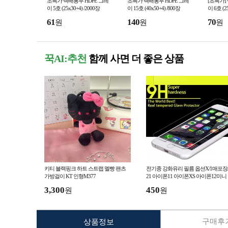
초특가 택배봉투 HDPE 그레
초특가 택배봉투 HDPE 그레
[초특가]
이 5호 (25x30+4) /2000장
이 15호 (40x50+4) /800장
이 6호 (25
61
140
70
원
원
원
꾹AI:추천
함께 사면 더 좋은 상품
키티 블랙핑크 하트 스트랩 멜빵 팬츠
전기종 강화유리 필름 옵션X/1매포장/
가방걸이 KT 인형M377
21 아이폰11 아이폰XS 아이폰12미니
이폰12 아이폰12프로공
3,300
450
원
원
구매후기
상품정보