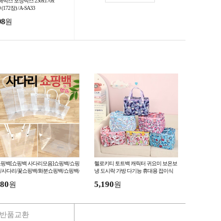
박스 포장박스 230x170x
 (172장) / A-SA33
98
원
핑백[쇼핑백 사다리모음]쇼핑백/쇼핑
헬로키티 토트백 캐릭터 귀요미 보온보
/사다리/꽃쇼핑백/화분쇼핑백/쇼핑백/
냉 도시락 가방 다기능 휴대용 접이식
닐쇼핑백/인쇄가[드림무역]
도시락 가방 런치50
80
5,190
원
원
반품교환