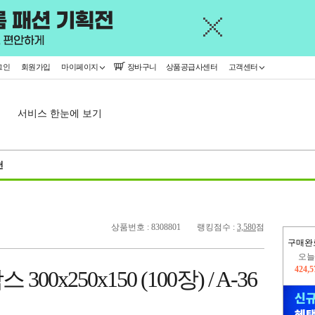
그인
회원가입
마이페이지
장바구니
상품공급사센터
고객센터
서비스 한눈에 보기
천
상품번호 : 8308801
랭킹점수 :
3,580
점
구매완
402,
0x250x150 (100장) / A-36
오늘
424,