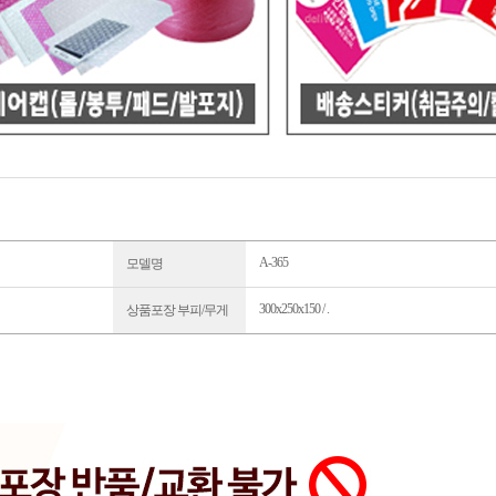
A-365
모델명
300x250x150 / .
상품포장 부피/무게