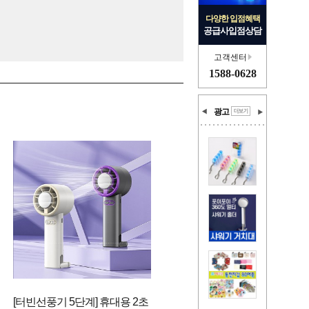
다양한 입점혜택
공급사입점상담
고객센터
1588-0628
광고
[터빈선풍기 5단계] 휴대용 2초