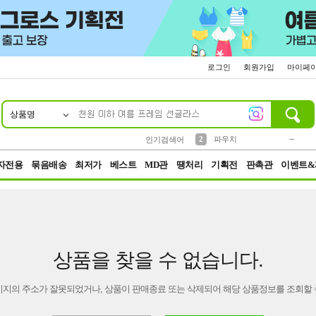
로그인
회원가입
마이페
상품명
10
1
4
5
6
7
8
9
키링
미니
말랑이
선풍기
가방
양말
짱구
텀블러
23
2
1
1
7
3
2
파우치
인기검색어
3
모자
자전용
묶음배송
최저가
베스트
MD관
땡처리
기획전
판촉관
이벤트&
상품을 찾을 수 없습니다.
이지의 주소가 잘못되었거나, 상품이 판매종료 또는 삭제되어 해당 상품정보를 조회할 