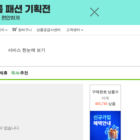
이지
장바구니
상품공급사센터
고객센터
서비스 한눈에 보기
제휴
꾹AI:
추천
구매완료 상품수
어제
445,716
상품
오늘(현재)
337,035
상품
수 없습니다