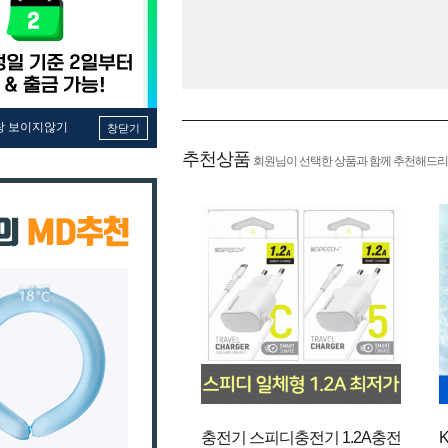
창 보이지않기
창닫기
추천상품
회원님이 선택한 상품과 함께 추천해드리
충전기 스피디충전기 1.2A충전