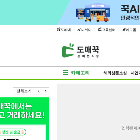
|
|
|
도매매
나까마
교육센터
에그돔
카테고리
해외상품소싱
사업
전체보기
입력된 페