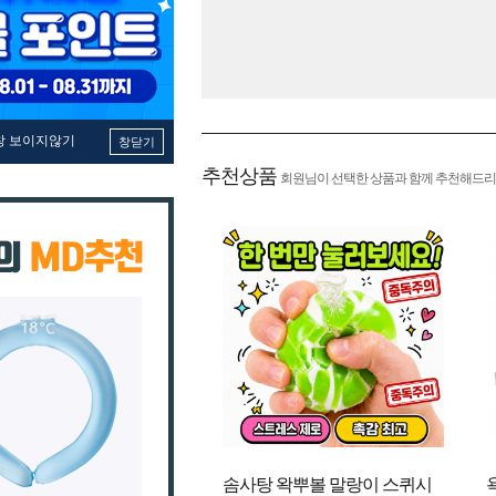
창 보이지않기
창닫기
추천상품
회원님이 선택한 상품과 함께 추천해드리
솜사탕 왁뿌볼 말랑이 스퀴시