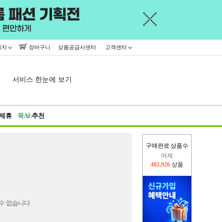
이지
장바구니
상품공급사센터
고객센터
서비스 한눈에 보기
제휴
꾹AI:
추천
구매완료 상품수
어제
402,926
상품
오늘(현재)
49,167
상품
수 없습니다