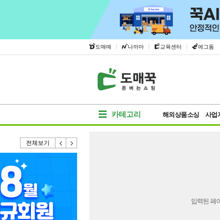
|
|
|
도매매
나까마
교육센터
에그돔
카테고리
해외상품소싱
사업
전체보기
입력된 페