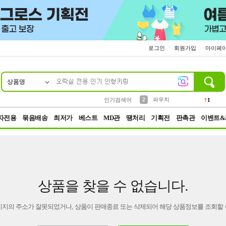
로그인
회원가입
마이페
상품명
10
1
4
5
6
7
8
9
키링
선풍기
말랑이
키캡
텀블러
가방
양말
양산
1
1
5
2
2
2
파우치
인기검색어
1
3
모자
2
자전용
묶음배송
최저가
베스트
MD관
땡처리
기획전
판촉관
이벤트&
상품을 찾을 수 없습니다.
이지의 주소가 잘못되었거나, 상품이 판매종료 또는 삭제되어 해당 상품정보를 조회할 