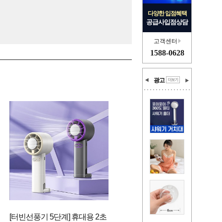
다양한 입점혜택
공급사입점상담
고객센터
1588-0628
광고
[터빈선풍기 5단계] 휴대용 2초