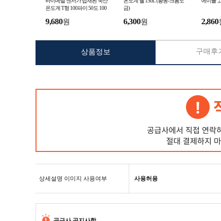
바이메탈 센서가 탑재된 국산
온도계 웰 150L (황동-크롬도
에이플 
온도계 T형 100파이 50도 100
금)
도 150도 350도
9,680
6,300
2,860
원
원
구매후기
상품정보
상세설명 이미지 사용여부
사용허용
공급사 공지사항