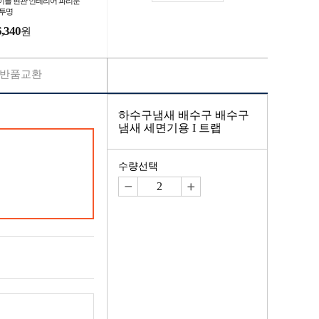
이플 현관 인테리어 파리문
 투명
6,340
원
반품교환
하수구냄새 배수구 배수구
냄새 세면기용 I 트랩
수량선택