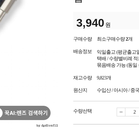
3,940
원
구매수량
최소구매수량
2
개
배송정보
익일출고
(평균출고
택배 / 수량별비례 적
묶음배송 가능 (동일
재고수량
9,823개
원산지
수입산 / 아시아 / 중
수량선택