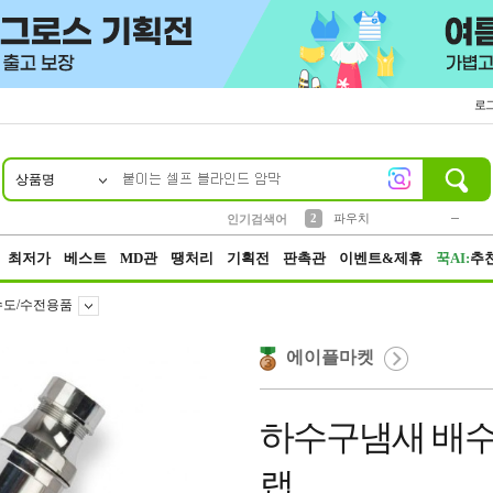
로
상품명
10
1
4
5
6
7
8
9
키링
미니
말랑이
선풍기
가방
양말
짱구
텀블러
23
2
1
1
7
3
2
파우치
인기검색어
3
모자
최저가
베스트
MD관
땡처리
기획전
판촉관
이벤트&제휴
꾹AI:
추
수도/수전용품
에이플마켓
하수구냄새 배수
랩