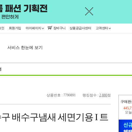
그인
회원가입
마이페이지
장바구니
상품공급사센터
고객센터
서비스 한눈에 보기
천
상품번호 : 7790891
랭킹점수 :
2,880
점
구매완
오늘
14,0
구 배수구냄새 세면기용 I 트
445,