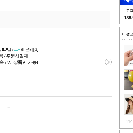
고
158
광고
일
0.2
일)
빠른배송
용 / 주문시결제
 출고지 상품만 가능)
국
1
/
10