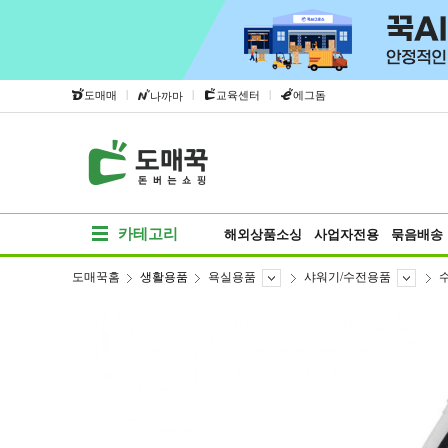
|
|
|
도매매
교육센터
에그돔
나까마
카테고리
해외상품소싱
사업자전용
묶음배송
도매꾹홈
생활용품
욕실용품
샤워기/수전용품