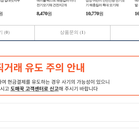
고급 갈대빗자루
에이플 베스트 해충킬러 미니
삼정 어린이 안전인증 전기모
에
전기모기채 건전지2개
기 해충킬러 특대 모기채
발
8,470
10,770
1
원
원
원
 (
0
)
상품문의 (
1
)