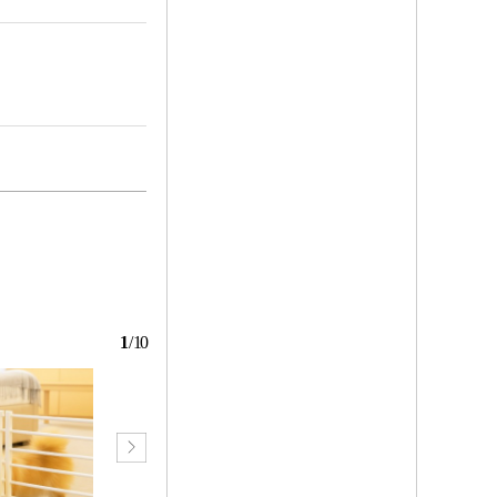
1
/
10