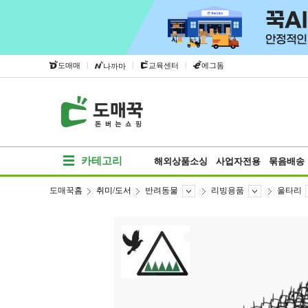
|
|
|
도매매
교육센터
에그돔
나까마
카테고리
해외상품소싱
사업자전용
묶음배송
도매꾹홈
취미/도서
반려동물
리빙용품
울타리