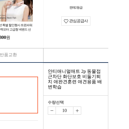
판매2등급
관심공급사
6년 특별 할인행사 트윈파워
강력모터 고급형 넥밴드 선
 2400mAh 목선풍기 트윈
800
원
풍기
반품교환
안티애니멀매트 2p 동물접
근차단 화단보호 비둘기퇴
치 애완견훈련 애견용품 배
변학습
수량선택