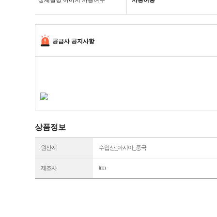
상세설명 이미지 사용여부
사용허용
공급사 공지사항
상품정보
원산지
수입산_아시아_중국
tntn
제조사