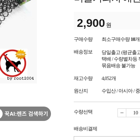
2,900
원
구매수량
최소구매수량
10
개
배송정보
당일출고
(평균출
택배 / 수량별차등 
묶음배송 불가능
재고수량
4,052개
원산지
수입산 / 아시아 / 
수량선택
배송비결제