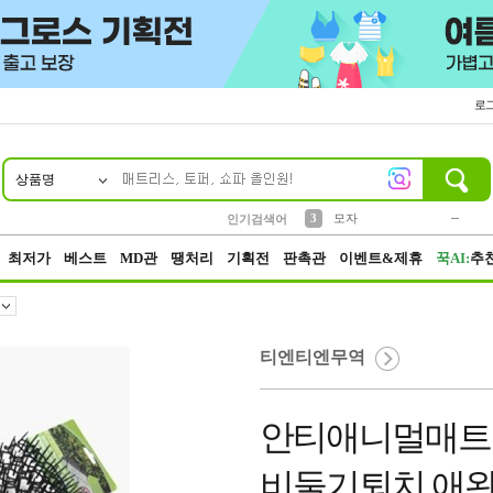
로
상품명
10
1
2
5
6
7
8
9
키링
파우치
말랑이
선풍기
가방
양말
짱구
텀블러
2
1
1
7
3
3
모자
인기검색어
4
미니
23
최저가
베스트
MD관
땡처리
기획전
판촉관
이벤트&제휴
꾹AI:
추
티엔티엔무역
안티애니멀매트 
비둘기퇴치 애