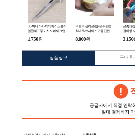
3D 미니 마사지기 페이스롤러
쿡앤쿡 실리콘랩(4종1세트)
곤충채집
얼굴리프팅 마사지 메이크업
최대26cm사이즈포함 친환
걸이형 
얼굴마사지
이집 여
1,750
8,800
3,150
원
원
구매후기
상품정보