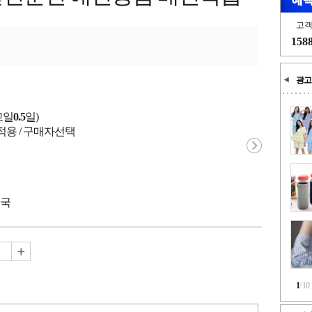
고
158
광고
고일
0.5
일)
적용 / 구매자선택
중국
1
/
10