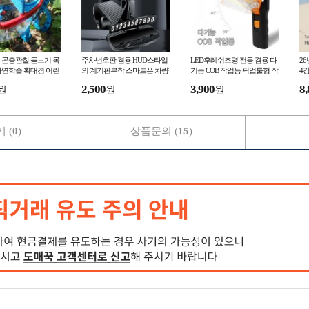
 곤충관찰 돋보기 목
주차번호판 겸용 HUD스타일
LED후레쉬조명 전등 겸용 다
2
자연학습 확대경 어린
의 계기판부착 스마트폰 차량
기능 COB 작업등 픽업툴형 작
4
름방학 선물
거치대 계기판거치대
업등
풍기
2,500
3,900
8,
원
원
원
선
 (
0
)
상품문의 (
15
)