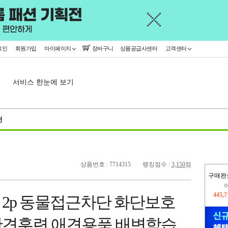
그인
회원가입
마이페이지
장바구니
상품공급사센터
고객센터
서비스 한눈에 보기
천
상품번호 : 7714315
랭킹점수 :
3,150
점
구매완
445,
2p 동물접근차단 화단보호
오늘
294,
완견훈련 애견용품 배변학습