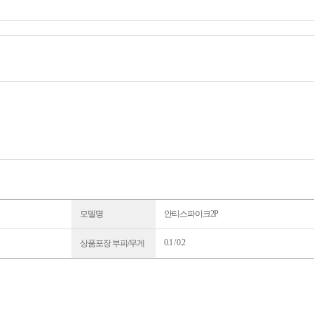
모델명
안티스파이크2P
0.1 / 0.2
상품포장 부피/무게