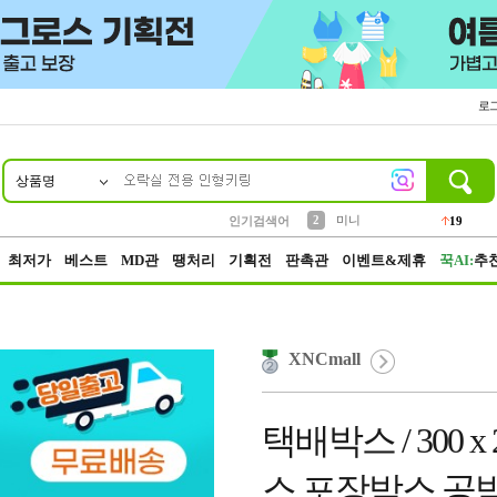
로
상품명
10
1
4
5
6
7
8
9
가방
양말
텀블러
짱구
말랑이
장갑
선풍기
생수
14
30
10
3
6
1
4
8
2
미니
19
인기검색어
3
키링
19
최저가
베스트
MD관
땡처리
기획전
판촉관
이벤트&제휴
꾹AI:
추
XNCmall
택배박스 / 300 x 24
스 포장박스 공