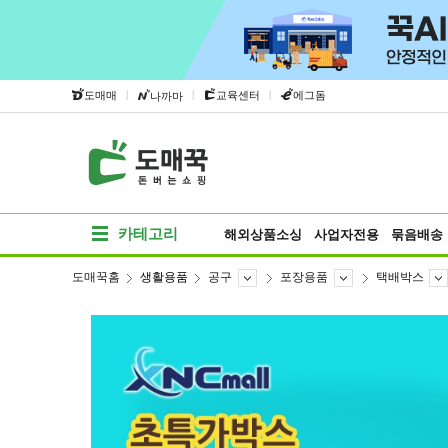
|
|
|
도매매
교육센터
에그돔
나까마
카테고리
해외상품소싱
사업자전용
묶음배송
도매꾹홈
생활용품
공구
포장용품
택배박스