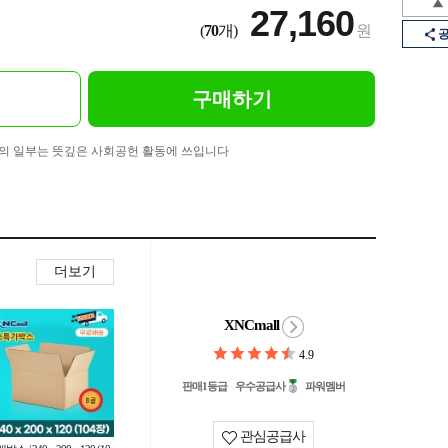
27,160
(
70
개)
원
구매하기
의 일부는 뜻깊은 사회공헌 활동에 쓰입니다
더보기
XNCmall
4.9
판매1등급
우수공급사
파워멤버
관심공급사