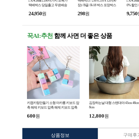
[ XNCmall ] 200여가지 초특가
택배박스 / 250 x 210 x 120 (90
[ XNCma
택배박스 당일출고 무료배송
장) / B골 / R-18 박스 포장박스
0% 할인 
공박스 대형박스
리백
24,950
298
9,750
원
원
꾹AI:추천
함께 사면 더 좋은 상품
키캡키링만들기 소형 마카롱 키보드 압
김장하는날 대형 스텐대야 43cm 48cm
8cm
축 해제 키보드 압축 해제 키보드 압축
해제 키보드 압
600
12,800
원
원
구매후기
상품정보