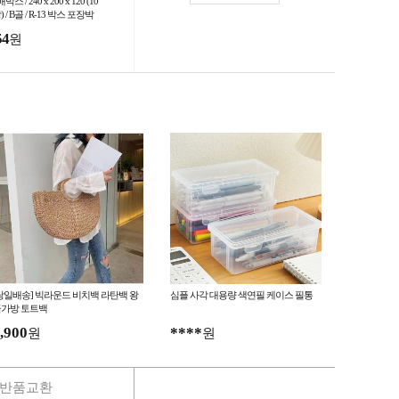
박스 / 240 x 200 x 120 (10
) / B골 / R-13 박스 포장박
 공박스 대형박스
54
원
당일배송] 빅라운드 비치백 라탄백 왕
심플 사각 대용량 색연필 케이스 필통
가방 토트백
,900
****
원
원
반품교환