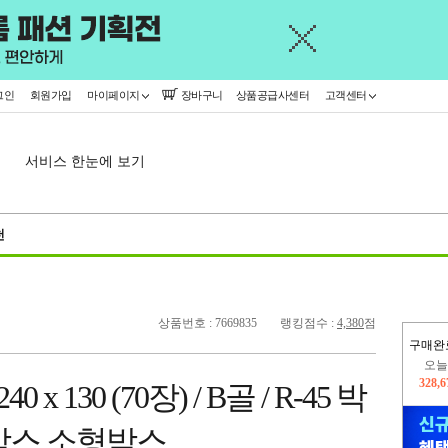
그인
회원가입
마이페이지
장바구니
상품공급사센터
고객센터
서비스 한눈에 보기
천
상품번호 : 7669835
랭킹점수 :
4,380
점
구매완
오늘
328,
지
0 x 130 (70장) / B골 / R-45 박
2,421
박스 소형박스