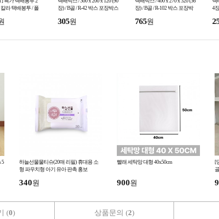
ll ] 특가 택배봉투 2
택배박스 / 300 x 200 x 120 (90
택배박스 / 400 x 270 x 320 (36
택배
/ 칼라 택배봉투 / 폴
장) / B골 / R-42 박스 포장박스
장) / B골 / R-102 박스 포장박
4장
공박스 대형박스
스 공박스 대형박스
스
305
765
2
원
원
원
 5
하늘선물물티슈(20매 리필) 휴대용 소
빨래 세탁망 대형 40x50cm
[
형 파우치형 아기 유아 판촉 홍보
골
340
900
9
원
원
 (
0
)
상품문의 (
2
)