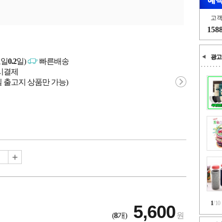
고
158
광고
고일
0.2
일)
빠른배송
문시결제
 출고지 상품만 가능)
1
/
10
5,600
(
8
개)
원