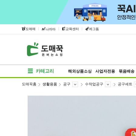
|
|
|
도매매
교육센터
에그돔
나까마
카테고리
해외상품소싱
사업자전용
묶음배송
도매꾹홈
생활용품
공구
수작업공구
공구세트