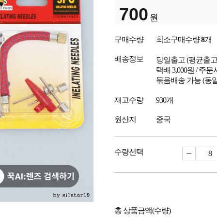
700
원
구매수량
최소구매수량
8
개
배송정보
당일출고
(평균출
택배 3,000원 / 주
묶음배송 가능 (동일
재고수량
930개
원산지
중국
수량선택
총 상품금액(수량)