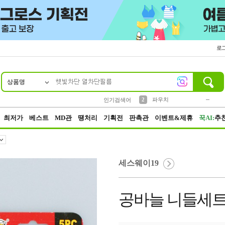
로
상품명
10
1
4
5
6
7
8
9
키링
미니
말랑이
선풍기
가방
양말
짱구
텀블러
23
2
1
1
7
3
2
파우치
인기검색어
3
모자
최저가
베스트
MD관
땡처리
기획전
판촉관
이벤트&제휴
꾹AI:
추
세스웨이19
공바늘 니들세트