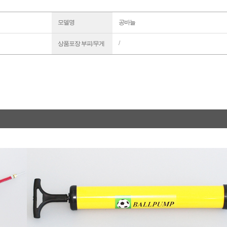
모델명
공바늘
/
상품포장 부피/무게