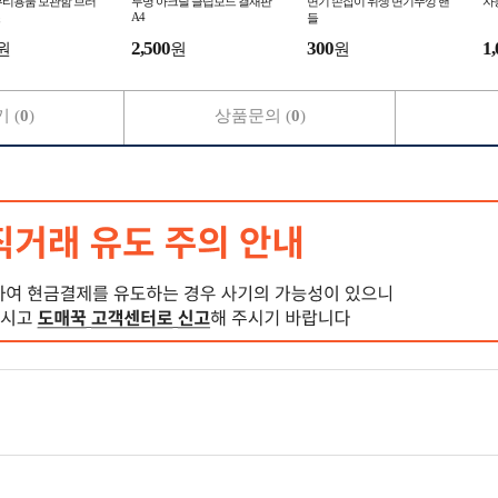
뷰티용품 보관함 브러
투명 아크릴 클립보드 결재판
변기 손잡이 위생 변기뚜껑 핸
자
A4
들
2,500
300
1,
원
원
원
 (
0
)
상품문의 (
0
)