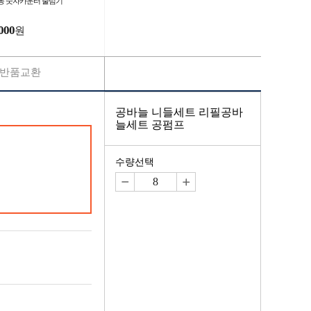
동 숫자카운터 줄넘기
000
원
반품교환
공바늘 니들세트 리필공바
늘세트 공펌프
수량선택