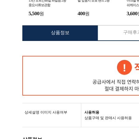
13칸 오르간화일 파일함 2종
발 앞꿈치 보호 밴드 2종
아크릴 
중요서류보관함
쉬케이스
5,500
400
3,600
원
원
구매후기
상품정보
상세설명 이미지 사용여부
사용허용
상품구매 및 판매시 사용허용