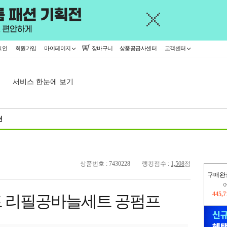
그인
회원가입
마이페이지
장바구니
상품공급사센터
고객센터
서비스 한눈에 보기
천
상품번호 : 7430228
랭킹점수 :
1,508
점
구매완
오늘
325,
 리필공바늘세트 공펌프
445,