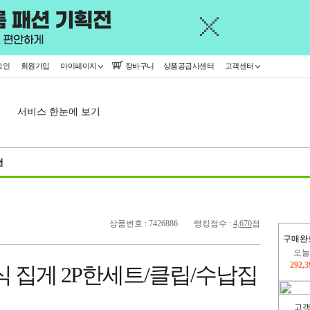
그인
회원가입
마이페이지
장바구니
상품공급사센터
고객센터
서비스 한눈에 보기
천
상품번호 : 7426886
랭킹점수 :
4,670
점
구매완
오늘
292,
 집게 2P한세트/클립/수납집
445,
고