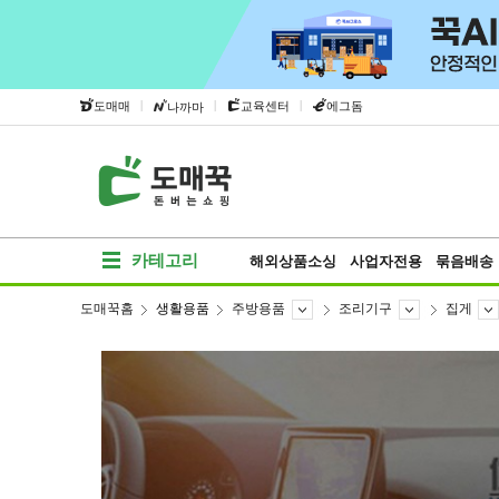
|
|
|
도매매
교육센터
에그돔
나까마
카테고리
해외상품소싱
사업자전용
묶음배송
도매꾹홈
생활용품
주방용품
조리기구
집게