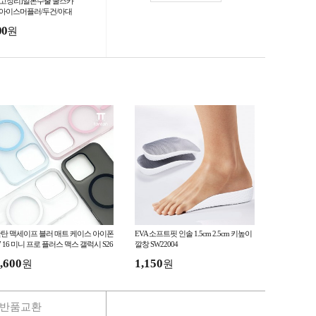
재고정리]일본수출 쿨스카
/아이스머플러/두건/아대
00
원
탄 맥세이프 블러 매트 케이스 아이폰
EVA 소프트핏 인솔 1.5cm 2.5cm 키높이
7 16 미니 프로 플러스 맥스 갤럭시 S26
깔창 SW22004
25 울트라 폴드 플립
,600
1,150
원
원
반품교환