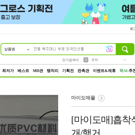
로
상품명
10
1
2
5
6
7
8
9
키링
파우치
말랑이
선풍기
가방
양말
짱구
텀블러
2
1
1
7
3
3
모자
인기검색어
4
미니
23
최저가
베스트
MD관
땡처리
기획전
판촉관
이벤트&제휴
꾹AI:
추
마이도매몰
[마이도매]흡착식
개/행거