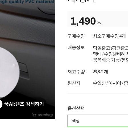
1,490
원
구매수량
최소구매수량
4
개
배송정보
당일출고
(평균출
택배 / 수량별비례 
묶음배송 가능 (동
재고수량
29,871개
원산지
수입산 / 아시아 / 
옵션선택
색상