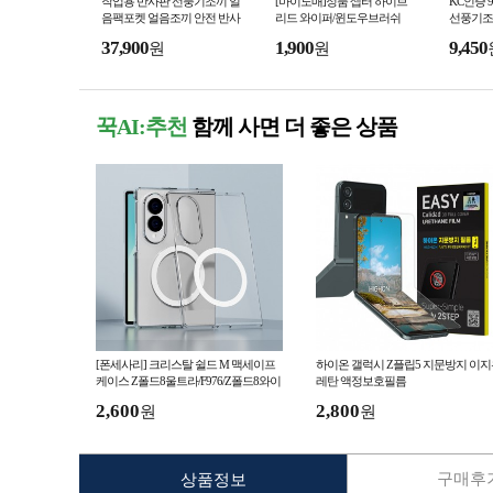
작업용 반사판 선풍기조끼 얼
[마이도매]정품 셉터 하이브
KC인증
음팩포켓 얼음조끼 안전 반사
리드 와이퍼/윈도우브러쉬
선풍기조
판 여름 작업 냉풍 조끼 공장
끼 선풍
37,900
1,900
9,450
원
원
야외작업 현장 작업
꾹AI:추천
함께 사면 더 좋은 상품
[폰세사리] 크리스탈 쉴드 M 맥세이프
하이온 갤럭시 Z플립5 지문방지 이지
케이스 Z폴드8울트라/F976/Z폴드8와이
레탄 액정보호필름
드/F971/Z폴드7/F966
2,600
2,800
원
원
구매후기
상품정보