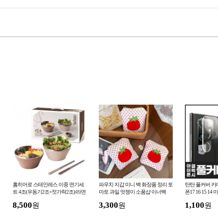
홈히어로 스테인레스 이중 면기세
파우치 지갑 미니 백 화장품 정리 토
탄탄 풀커버 카
트 4조(우동기2조+젓가락2조)/라면
마토 과일 멋쟁이 소품샵 이너백
폰17 16 15 14
기/우동기/국수/냉면기/국그릇/선물
5 엣지 S24 
8,500
3,300
1,100
원
원
원
세트