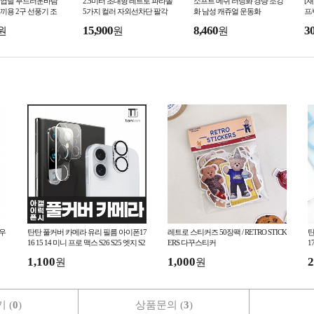
 9엽날 부드러운바람
2.5미터 초대형 레트로 파라솔
소프트 메쉬 러닝화 경량 조깅
[
끼용 2구 선풍기 조
5가지 컬러 자외선차단 팔각
화 남성 캐쥬얼 운동화
프
기 냉풍조끼 얼음조끼
비치 정원 테라스 펜션 편의점
15,900
8,460
3
원
원
원
커피숍 카페 파
우
탄탄 풀커버 카메라 유리 필름 아이폰17
레트로 스티커즈 50장팩 / RETRO STICK
탄
16 15 14 미니 프로 맥스 S26 S25 엣지 S2
ERS 다꾸스티커
1
4 플러스 울트라 플립
S
1,100
1,000
2
원
원
 (
0
)
상품문의 (
3
)