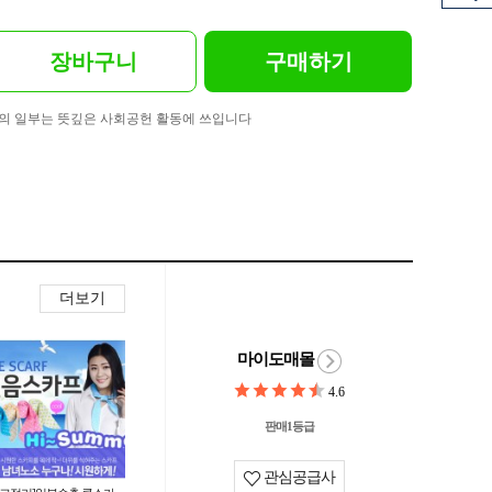
장바구니
구매하기
의 일부는 뜻깊은 사회공헌 활동에 쓰입니다
더보기
마이도매몰
4.6
판매1등급
관심공급사