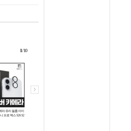
1
/
10
메라 유리 필름 아이
[월드온] 플립7 폴드7 플립8 폴드8
KC인증 탁상용LED선풍기 사무실
 미니 프로 맥스 S26 S2
젤리케이스 하드케이스 하드젤리
자연풍 무소음 5단 풍량조절 데스
플러스 울트라 플립
케이스 투명케이스 Z플립6 우레탄
크 미니선풍기 USB 휴대용선풍기
900
8,220
원
원
Q3
필름