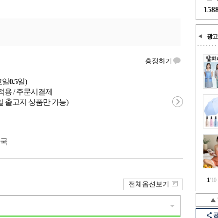
158
광고
흥정하기
고일
0.5
일)
적용 / 주문시결제
일 출고지 상품만 가능)
중국
1
/
10
전체옵션보기