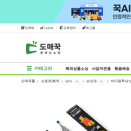
|
|
|
도매매
교육센터
에그돔
나까마
카테고리
해외상품소싱
사업자전용
묶음배송
도매꾹홈
스포츠/레저
낚시
낚싯대
바다원투낚