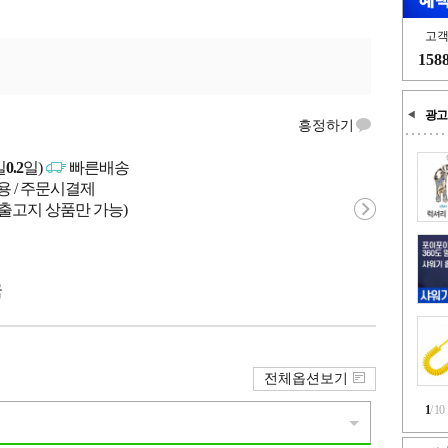
고
158
광고
흥정하기
일
0.2
일)
빠른배송
용 / 주문시결제
 출고지 상품만 가능)
국
전체옵션보기
1
/
10