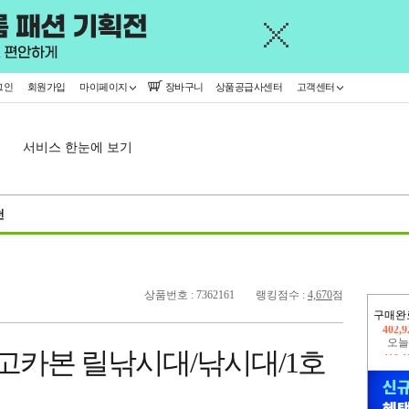
그인
회원가입
마이페이지
장바구니
상품공급사센터
고객센터
서비스 한눈에 보기
천
상품번호 : 7362161
랭킹점수 :
4,670
점
구매완
오늘
419,
 고카본 릴낚시대/낚시대/1호
402,