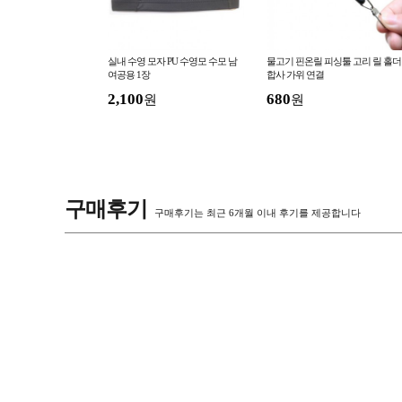
자 벌모자 방충 해충차
실내 수영 모자 PU 수영모 수모 남
물고기 핀온릴 피싱툴 고리 릴 홀더
 모자
여공용 1장
합사 가위 연결
2,100
680
원
원
구매후기
구매후기는 최근 6개월 이내 후기를 제공합니다