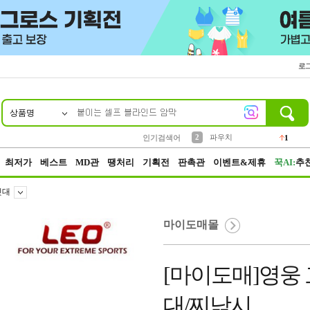
로
상품명
10
1
4
5
6
7
8
9
키링
선풍기
말랑이
키캡
텀블러
가방
양말
양산
1
1
5
2
2
2
파우치
인기검색어
1
3
모자
2
최저가
베스트
MD관
땡처리
기획전
판촉관
이벤트&제휴
꾹AI:
추
싯대
마이도매몰
[마이도매]영웅
대/찌낚시