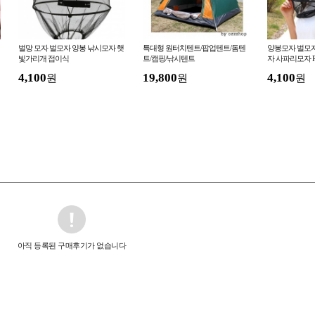
벌망 모자 벌모자 양봉 낚시모자 햇
특대형 원터치텐트/팝업텐트/돔텐
양봉모자 벌모자
빛가리개 접이식
트/캠핑/낚시텐트
자 사파리모자 
4,100
19,800
4,100
원
원
원
아직 등록된 구매후기가 없습니다