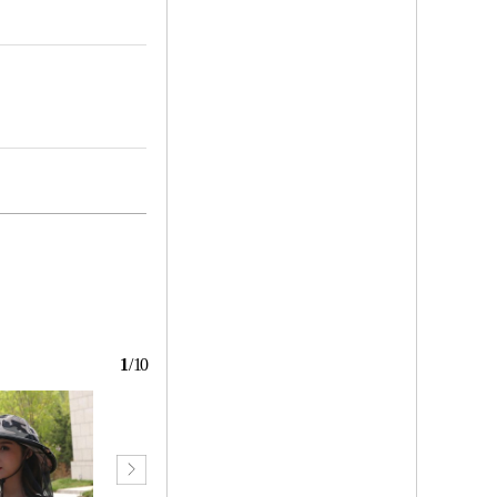
1
/
10