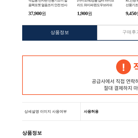
작업용 반사판 선풍기조끼 얼
[마이도매]정품 셉터 하이브
KC인증
음팩포켓 얼음조끼 안전 반사
리드 와이퍼/윈도우브러쉬
선풍기조
판 여름 작업 냉풍 조끼 공장
끼 선풍
37,900
1,900
9,450
원
원
야외작업 현장 작업
구매후기
상품정보
상세설명 이미지 사용여부
사용허용
상품정보