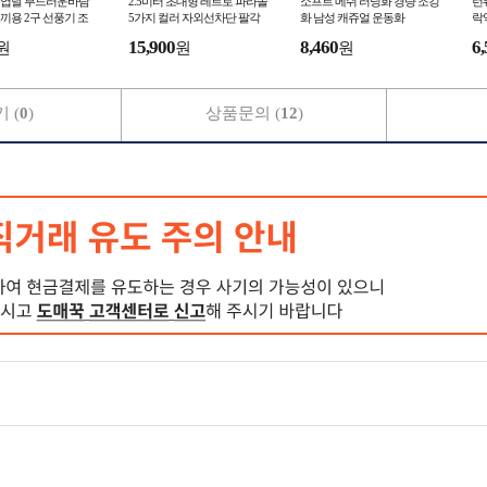
 9엽날 부드러운바람
2.5미터 초대형 레트로 파라솔
소프트 메쉬 러닝화 경량 조깅
런
끼용 2구 선풍기 조
5가지 컬러 자외선차단 팔각
화 남성 캐쥬얼 운동화
락
기 냉풍조끼 얼음조끼
비치 정원 테라스 펜션 편의점
근
15,900
8,460
6,
원
원
원
커피숍 카페 파
동
 (
0
)
상품문의 (
12
)