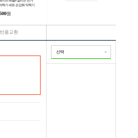
웨이브 레벨6 실리콘 손가
악력기 세트 손강화 악력기
력기 강화 스트레칭 재활운
500
원
반품교환
선택