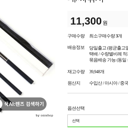
11,300
원
구매수량
최소구매수량
3
개
배송정보
당일출고
(평균출고
택배 / 수량별비례 적
묶음배송 가능 (동일
재고수량
39,948개
원산지
수입산 / 아시아 / 중
옵션선택
선택