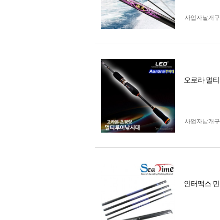
사업자 낱개
오로라 멀티
사업자 낱개
인터맥스 민장