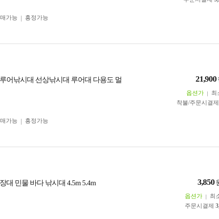
구매가능
흥정가능
21,900
루어낚시대 선상낚시대 루어대 다용도 멀
옵션가
최
착불/주문시결
구매가능
흥정가능
3,850
대 민물 바다 낚시대 4.5m 5.4m
옵션가
최
주문시결제
3