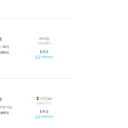
씨타임
원
(vltejddl1)
소
10
개
1
등급
,000
원
빠른배송
CGCline
원
(gnj1111)
구매가능
1
등급
,000
원
빠른배송