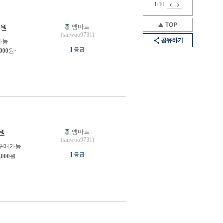
1
/
10
엠마트
원
(sinwoo9731)
공유하기
가능
1
등급
,000
원~
엠마트
원
(sinwoo9731)
구매가능
1
등급
,000
원