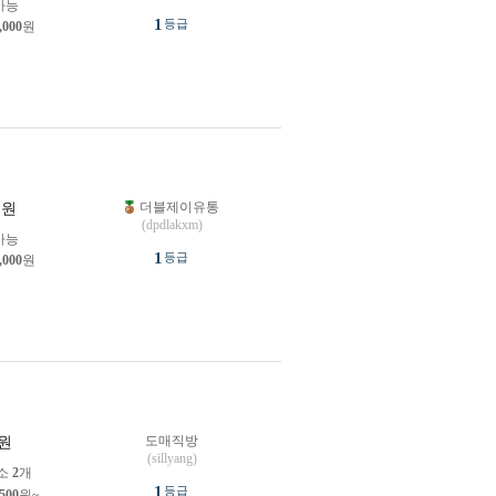
가능
1
등급
,000
원
더블제이유통
원
(dpdlakxm)
가능
1
등급
,000
원
도매직방
원
(sillyang)
소
2
개
1
등급
,500
원~