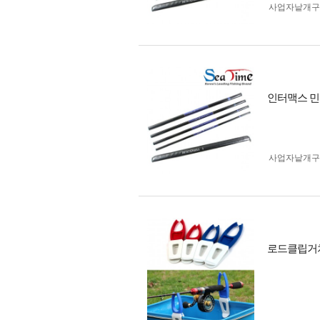
사업자 낱개
인터맥스 민장
사업자 낱개
로드클립거