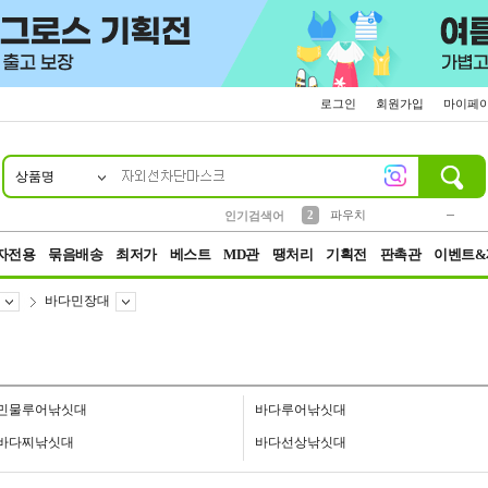
로그인
회원가입
마이페
상품명
10
1
4
5
6
7
8
9
키링
미니
말랑이
선풍기
가방
양말
짱구
텀블러
23
2
1
1
7
3
2
파우치
인기검색어
3
모자
자전용
묶음배송
최저가
베스트
MD관
땡처리
기획전
판촉관
이벤트&
바다민장대
민물루어낚싯대
바다루어낚싯대
바다찌낚싯대
바다선상낚싯대