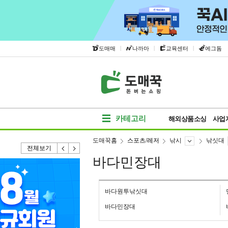
|
|
|
도매매
나까마
교육센터
에그돔
카테고리
해외상품소싱
사업
도매꾹홈
스포츠/레저
낚시
낚싯대
전체보기
바다민장대
바다원투낚싯대
바다민장대