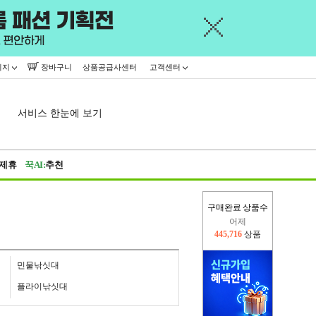
이지
장바구니
상품공급사센터
고객센터
서비스 한눈에 보기
제휴
꾹AI:
추천
구매완료 상품수
어제
445,716
상품
오늘(현재)
15,268
상품
민물낚싯대
플라이낚싯대