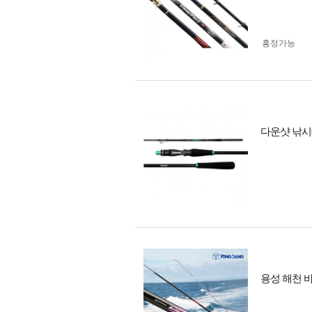
흥정가능
다운샷 낚시
용성 해천 