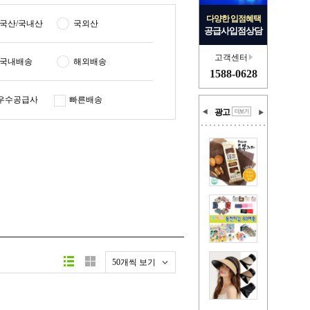
다양한 입점혜택
국산/국내산
국외산
공급사입점상담
고객센터
국내배송
해외배송
1588-0628
우수공급사
빠른배송
광고
50개씩 보기