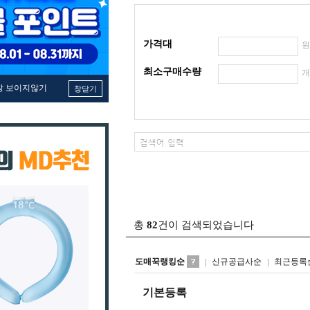
가격대
최소구매수량
창 보이지않기
창닫기
총
82
건이 검색되었습니다
도매꾹랭킹순
신규공급사순
최근등록
기본등록