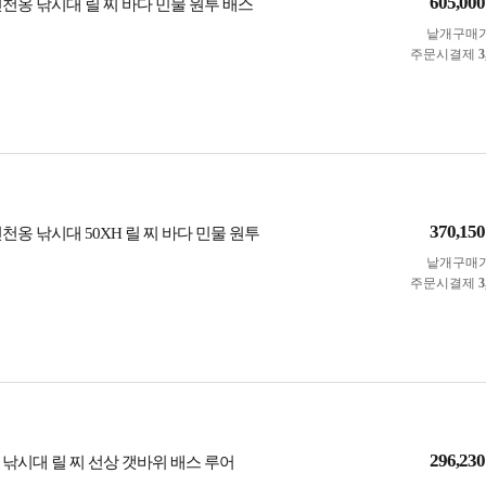
605,000
신천옹 낚시대 릴 찌 바다 민물 원투 배스
낱개구매
주문시결제
3
370,150
천옹 낚시대 50XH 릴 찌 바다 민물 원투
낱개구매
주문시결제
3
296,230
 낚시대 릴 찌 선상 갯바위 배스 루어