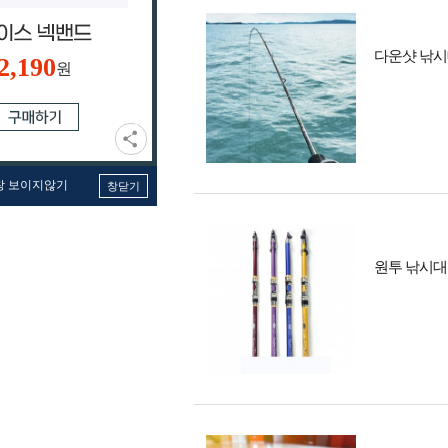
다운샷 낚시
2,190
원
창 보이지않기
창닫기
원투 낚시대