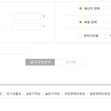
원산지 전체
원 ~
원
배송 전체
개 ~
개
최저가인증
리스트형
갤러리형
순
인기상품순
낮은가격순
높은가격순
적은판매단위순
많은판매단위순