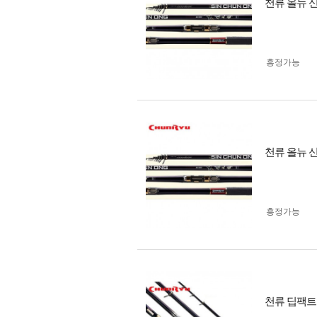
천류 올뉴 
흥정가능
천류 올뉴 신
흥정가능
천류 딥팩트