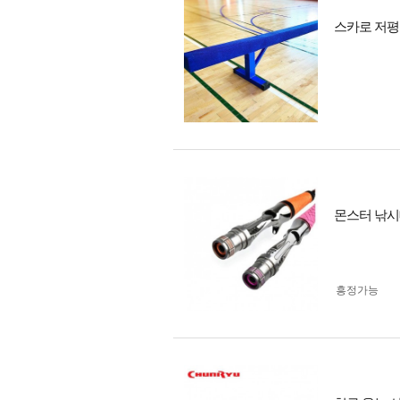
스카로 저평균
몬스터 낚시
흥정가능