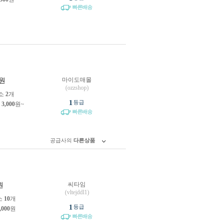
빠른배송
마이도매몰
원
(ozzshop)
소
2
개
1
등급
제
3,000
원~
빠른배송
공급사의
다른상품
씨타임
원
(vltejddl1)
소
10
개
1
등급
,000
원
빠른배송