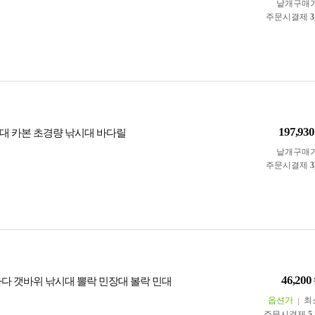
낱개구매
주문시결제
3
197,930
대 카본 초경량 낚시대 바다릴
낱개구매
주문시결제
3
46,200
바다 갯바위 낚시대 뽈락 민장대 볼락 민대
옵션가
최
주문시결제
5