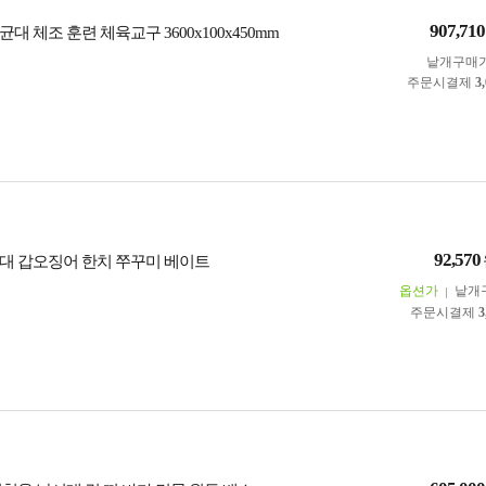
907,710
대 체조 훈련 체육교구 3600x100x450mm
낱개구매
주문시결제
3
92,570
대 갑오징어 한치 쭈꾸미 베이트
옵션가
낱개
주문시결제
3