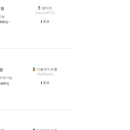
엠마트
원
(sinwoo9731)
가능
1
등급
,000
원~
더블제이유통
원
(dpdlakxm)
구매가능
1
등급
,000
원