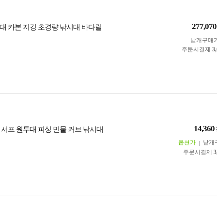
277,070
대 카본 지깅 초경량 낚시대 바다릴
낱개구매
주문시결제
3
14,360
 서프 원투대 피싱 민물 커브 낚시대
옵션가
낱개
주문시결제
3