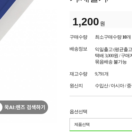
1,200
원
구매수량
최소구매수량
10
개
배송정보
익일출고
(평균출
택배 3,000원 / 구
묶음배송 불가능
재고수량
9,791개
원산지
수입산 / 아시아 / 
옵션선택
제품선택