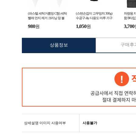
(파스텔 세탁거름망 C형) 세탁
(스텐손잡이 고무망치 300g)
차량용 자
빨래 먼지 제거 크리닝 망 볼
수공구 diy 다용도 마루 가구
함 B타입
통돌이 세탁기 거름망 걸름망
망치
스 상자 
980
1,050
3,700
원
원
구매후기
상품정보
상세설명 이미지 사용여부
사용불가