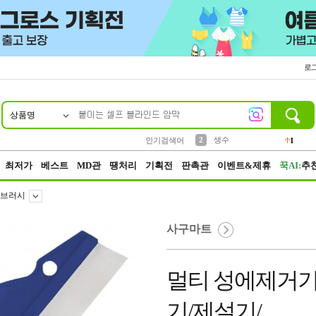
로
상품명
10
1
4
5
6
7
8
9
벨트
파우치
등산
실리콘
양말
여성패션
장갑
led
4
3
1
2
4
1
2
생수
인기검색어
1
3
케이스
1
최저가
베스트
MD관
땡처리
기획전
판촉관
이벤트&제휴
꾹AI:
추
브러시
사구마트
멀티 성에제거기
기/제설기/