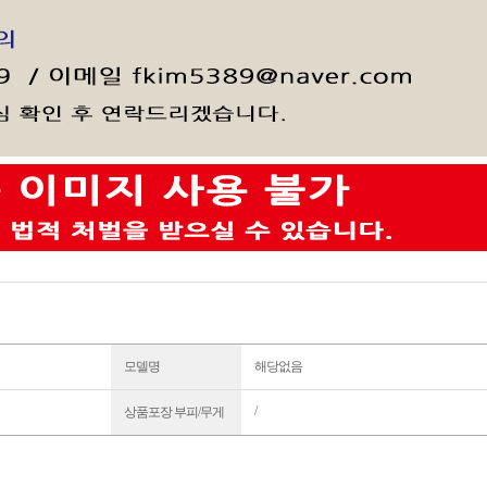
모델명
해당없음
/
상품포장 부피/무게