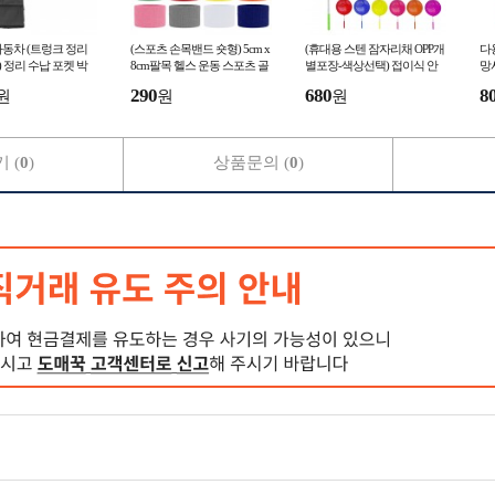
동차 (트렁크 정리
(스포츠 손목밴드 숏형) 5cm x
(휴대용 스텐 잠자리채 OPP개
다
) 정리 수납 포켓 박
8cm팔목 헬스 운동 스포츠 골
별포장-색상선택) 접이식 안
망
편의 용품
프 볼링 아대 밴드
태나 5단 곤충채집통 OPP개별
290
680
8
원
원
원
포장 길이조절 물고기
 (
0
)
상품문의 (
0
)