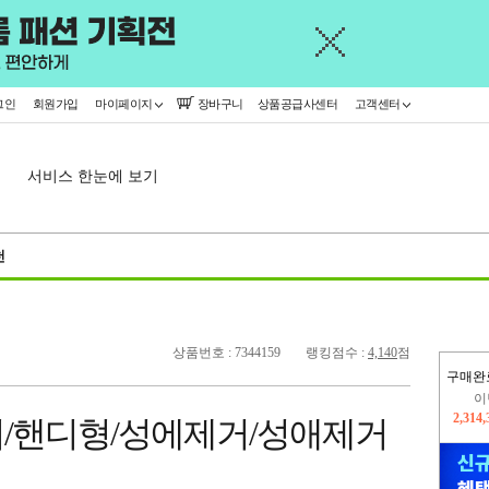
그인
회원가입
마이페이지
장바구니
상품공급사센터
고객센터
서비스 한눈에 보기
천
상품번호 : 7344159
랭킹점수 :
4,140
점
구매완
이
2,314
/핸디형/성에제거/성애제거
지
2,326