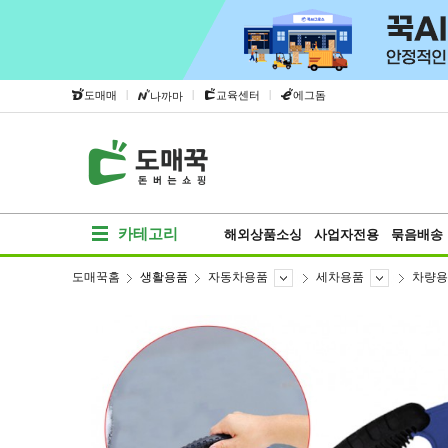
|
|
|
도매매
교육센터
에그돔
나까마
카테고리
해외상품소싱
사업자전용
묶음배송
도매꾹홈
생활용품
자동차용품
세차용품
차량용