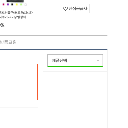
관심공급사
용도선물주머니3호(13x18)/
사주머니/포장/방향제
0
원
반품교환
제품선택