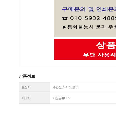
상품정보
원산지
수입산_아시아_중국
제조사
세운물류OEM