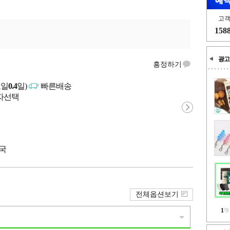
고
158
광고
흥정하기
고일
0.4
일)
빠른배송
매자선택
중국
전체옵션보기
1
/
9