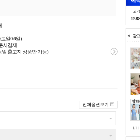
고
158
개
광고
출고일
0.6
일)
 주문시결제
동일 출고지 상품만 가능)
전체옵션보기
1
/
11