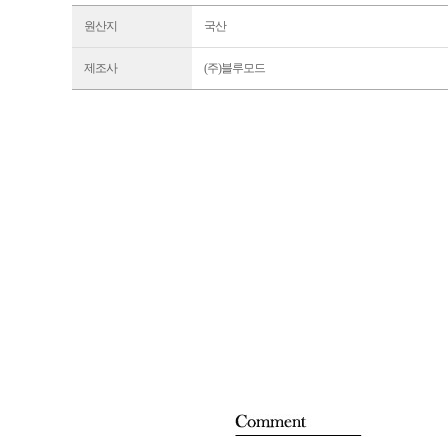
원산지
국산
제조사
(주)블루모드