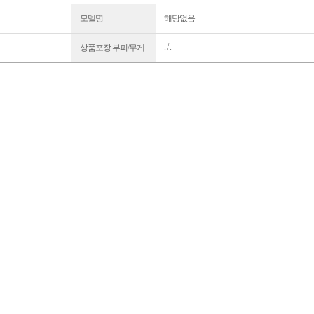
모델명
해당없음
. / .
상품포장 부피/무게