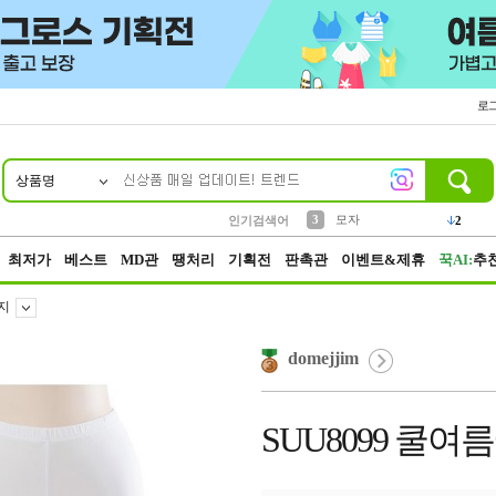
로
상품명
10
1
2
5
6
7
8
9
키링
파우치
말랑이
키캡
텀블러
가방
양말
양산
1
1
1
5
2
2
3
모자
인기검색어
2
4
선풍기
최저가
베스트
MD관
땡처리
기획전
판촉관
이벤트&제휴
꾹AI:
추
지
domejjim
SUU8099 쿨