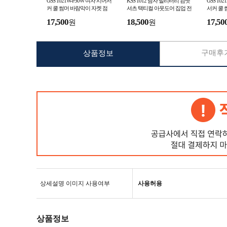
GSS 1021W-P50W 여자 시어서
KSS 1012 남자 밀리터리 컴뱃
GSS 10
커 쿨 썸머 바람막이 자켓 점
셔츠 택티컬 아웃도어 집업 전
서커 쿨 
퍼 쇼츠쿨반바지 세트
술 긴팔 티셔츠
점퍼 쇼
17,500
18,500
17,50
원
원
구매후기
상품정보
상세설명 이미지 사용여부
사용허용
상품정보