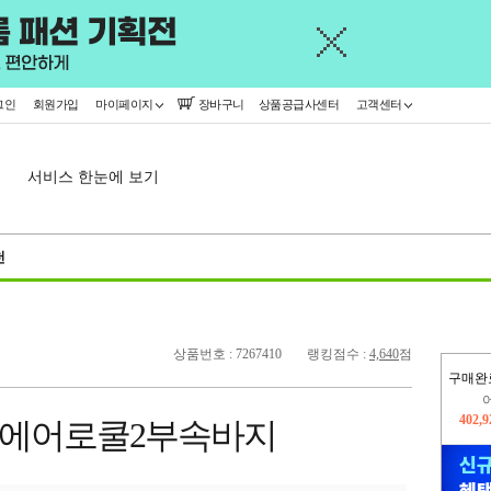
그인
회원가입
마이페이지
장바구니
상품공급사센터
고객센터
서비스 한눈에 보기
천
상품번호 : 7267410
랭킹점수 :
4,640
점
구매완
402,
여름에어로쿨2부속바지
오늘
376,