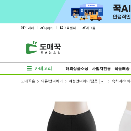
|
|
|
도매매
교육센터
에그돔
나까마
카테고리
해외상품소싱
사업자전용
묶음배송
도매꾹홈
의류/언더웨어
여성언더웨어/잠옷
속치마/속바