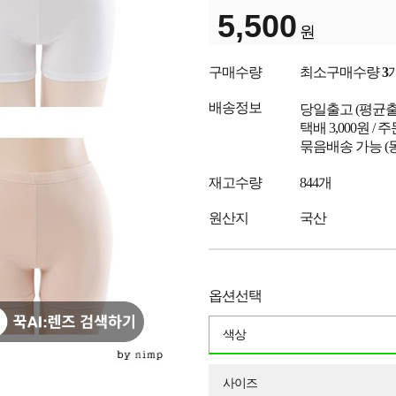
5,500
원
구매수량
최소구매수량
3
배송정보
당일출고
(평균
택배 3,000원 /
묶음배송 가능 (
재고수량
844개
원산지
국산
옵션선택
색상
사이즈