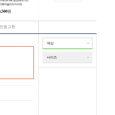
O-R3367BK 남성래쉬가드
치웨어솔리드티셔츠
3,500
원
반품교환
색상
사이즈