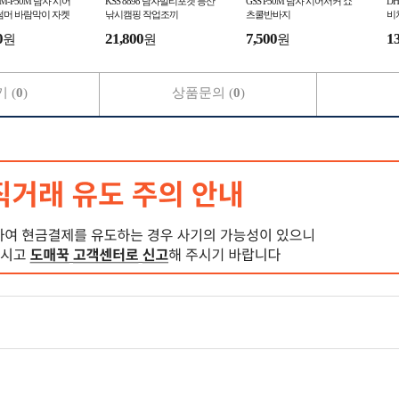
21M-P50M 남자 시어
KSS 8898 남자멀티포켓 등산
GSS P50M 남자 시어서커 쇼
DH
썸머 바람막이 자켓
낚시캠핑 작업조끼
츠쿨반바지
비
츠쿨반바지 세트
0
21,800
7,500
1
원
원
원
 (
0
)
상품문의 (
0
)