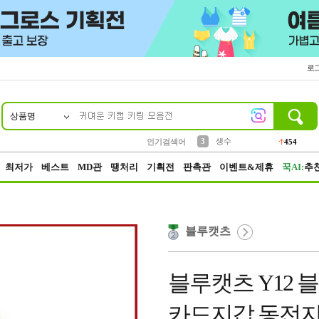
로
상품명
10
1
2
5
6
7
8
9
파우치
케이스
벨트
실리콘
양말
모자
양산
여성패션
395
555
12
12
1
1
5
3
3
생수
인기검색어
454
4
등산
152
최저가
베스트
MD관
땡처리
기획전
판촉관
이벤트&제휴
꾹AI:
추
블루캣츠
블루캣츠 Y12
카드지갑 동전