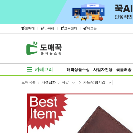
|
|
|
도매매
교육센터
에그돔
나까마
카테고리
해외상품소싱
사업자전용
묶음배송
도매꾹홈
패션잡화
지갑
카드/명함지갑