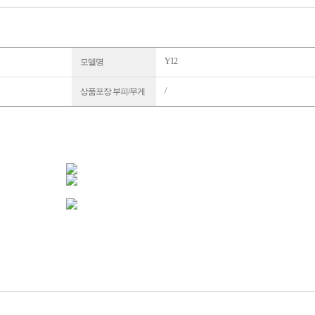
Y12
모델명
/
상품포장 부피/무게