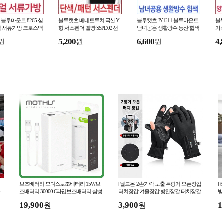
블루마운트 8265 심
블루캣츠 베네토루치 국산 Y
블루캣츠 JY1211 블루마운트
블
얼 서류가방 크로스백
형 서스펜더 멜빵 SSPD02 선
남녀공용 생활방수 등산 힙색
가
물
폰
5,200
6,600
4,
원
원
원
시
보조배터리 모디스보조배터리 15W보
[월드온]2손가락 노출 투핑거 오픈장갑
[
품
조배터리 30000 C타입보조배터리 삼성
터치장갑 겨울장갑 방한장갑 터치장갑
방
보조배터리 대용량보조배터리
방수 방풍 기모
19,900
3,900
1
원
원