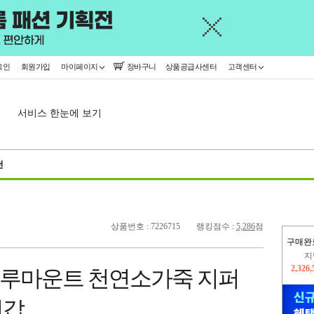
그인
회원가입
마이페이지
장바구니
상품공급사센터
고객센터
서비스 한눈에 보기
천
상품번호 : 7226715
랭킹점수 :
5,286
점
구매완
지
2,326
 블루마운트 천연소가죽 지퍼
이
2,259
지갑