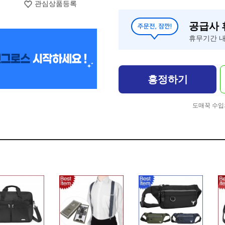
관심상품등록
공급사
휴무기간 내
흥정하기
도매꾹 수입