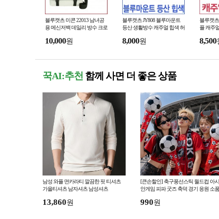
블루캣츠 미콘 22013 남녀공
블루캣츠 JY808 블루마운트
블루캣츠 
용 메신저백 데일리 방수 크로
등산 생활방수 캐주얼 힙색 허
플 캐주
스백
리색
10,000
8,000
8,500
원
원
꾹AI:추천
함께 사면 더 좋은 상품
남성 와플 면카라티 깔끔한 핏 티셔츠
[큰손할인] 축구풍선스틱 월드컵 아
가을티셔츠 남자셔츠 남성셔츠
안게임 피파 굿즈 축덕 경기 응원 소
붉은악마 체육대회 치어리딩
13,860
990
원
원