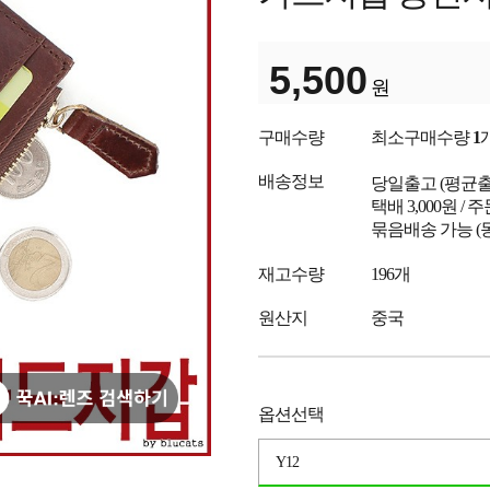
5,500
원
구매수량
최소구매수량
1
배송정보
당일출고
(평균
택배 3,000원 /
묶음배송 가능 (
재고수량
196개
원산지
중국
옵션선택
Y12