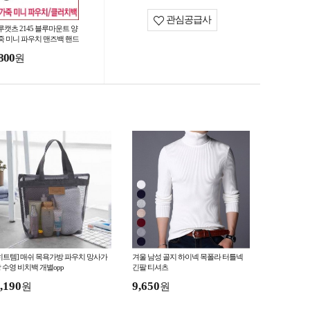
관심공급사
루캣츠 2145 블루마운트 양
죽 미니 파우치 맨즈백 핸드
가방
800
원
히트템] 매쉬 목욕가방 파우치 망사가
겨울 남성 골지 하이넥 목폴라 터틀넥
 수영 비치백 개별opp
긴팔 티셔츠
,190
9,650
원
원