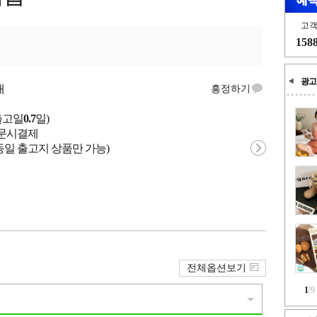
고
158
광고
개
흥정하기
출고일
0.7
일)
 주문시결제
동일 출고지 상품만 가능)
전체옵션보기
1
/
9