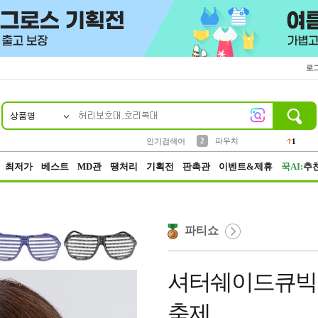
로
상품명
10
1
2
4
5
6
7
8
9
키링
파우치
선풍기
말랑이
키캡
텀블러
가방
양말
양산
1
1
1
5
2
2
3
모자
인기검색어
2
최저가
베스트
MD관
땡처리
기획전
판촉관
이벤트&제휴
꾹AI:
추
파티쇼
셔터쉐이드큐빅
축제