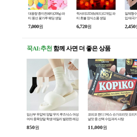
대용량 종이컨페티(200g) 파
럭셔리LED초(레드)12개입 파
일체형수
티 풍선 꽃가루 웨딩 생일
티 촛불 장식소품 생일
입 태극
7,000
6,720
2,450
원
원
꾹AI:추천
함께 사면 더 좋은 상품
임산부 무압박 양말 무지 루즈삭스 여성
코피코 캔디 1박스 슈가프리맛 오리
여자 중목양말 학생 데일리 발편한 레깅
널맛 중 선택 수입과자 사탕
스
850
11,000
원
원