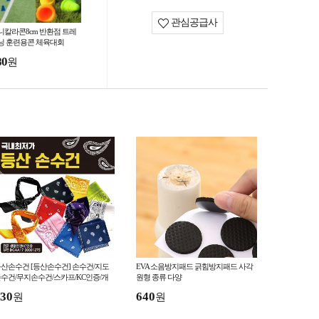
관심공급사
니칼라콘8cm 반환점 트레
닝 훈련용콘 체육대회
80
원
산손수건 [등산손수건] 손수건/지도
EVA 소음방지패드 긁힘방지패드 사각
수건/무지손수건/스카프/KC인증/개
원형 종류 다양
OPP포장/헤어밴드/인쇄가능
30
640
원
원