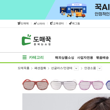
|
|
|
도매매
교육센터
에그돔
나까마
카테고리
해외상품소싱
사업자전용
묶음배송
도매꾹홈
패션잡화
선글라스/안경테
안경소품