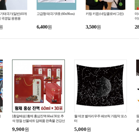
기태극기(일반)10개
고급형 태극기8호 (60x90cm)
키링 키캡 (네잎클로버/그린)
미
기 국경일 응원용
이
6,400
3,500
2
원
원
원
지
[총알배송] 황제 홍삼진액 60ml 30포 추
월 데코 별자리우주 패브릭 가림막 포스
등
석 명절 선물세트 답례품 판촉물 건강선
터
손
물세트 추석선물세트 보험사
별
9,900
5,000
4
원
원