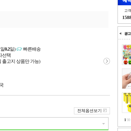
고
158
광고
고일
0.2
일)
빠른배송
매자선택
 출고지 상품만 가능)
중국
전체옵션보기
1
/
10