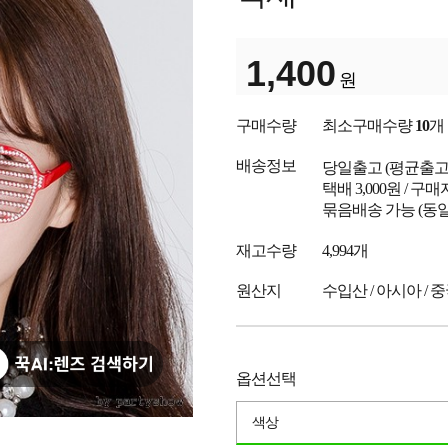
1,400
원
구매수량
최소구매수량
10
개
배송정보
당일출고
(평균출
택배 3,000원 / 구
묶음배송 가능 (동일
재고수량
4,994개
원산지
수입산 / 아시아 / 
옵션선택
색상