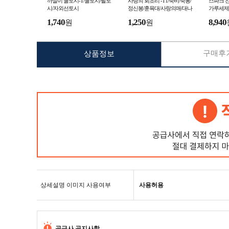
까실이 쿨토시-T/쿨토시/팔토
사랑의 회초리 -T1/죽비/죽봉/
스파크 찬
시/자외선토시
정신봉/훈육대/사랑의매/대나
가루세제 
무회초리/대나무살대/살대배
럼세탁기
1,740
1,250
8,940
원
원
송료인하
제 찬물세
구매후기
상품정보
상세설명 이미지 사용여부
사용허용
공급사 공지사항