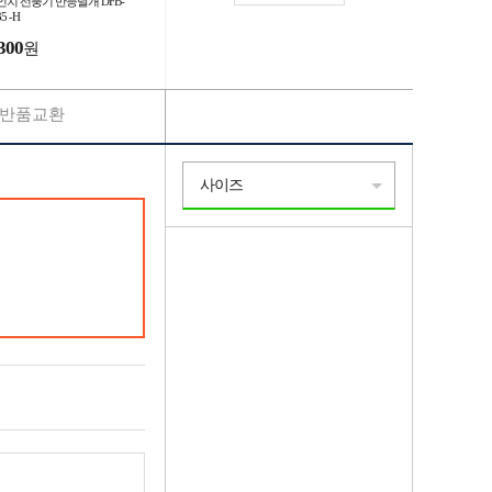
4인치 선풍기 만능날개 DFB-
5 -H
300
원
반품교환
사이즈