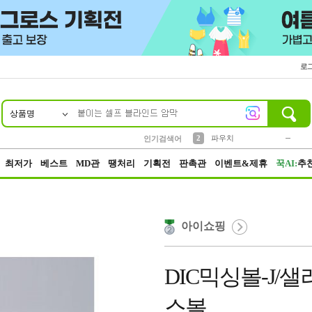
로
상품명
10
1
4
5
6
7
8
9
키링
미니
말랑이
선풍기
가방
양말
짱구
텀블러
23
2
1
1
7
3
2
파우치
인기검색어
3
모자
최저가
베스트
MD관
땡처리
기획전
판촉관
이벤트&제휴
꾹AI:
추
아이쇼핑
DIC믹싱볼-J/
스볼