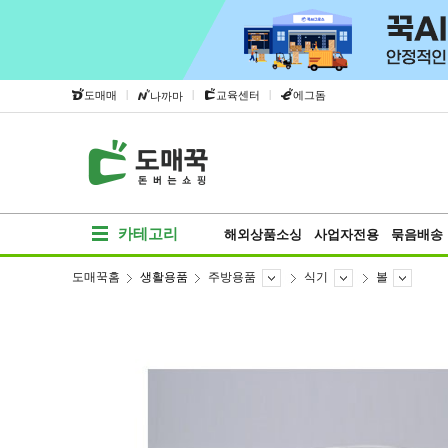
|
|
|
도매매
교육센터
에그돔
나까마
카테고리
해외상품소싱
사업자전용
묶음배송
도매꾹홈
생활용품
주방용품
식기
볼