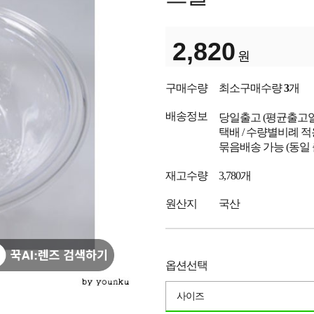
2,820
원
구매수량
최소구매수량
3
개
배송정보
당일출고
(평균출고
택배 / 수량별비례 적
묶음배송 가능 (동일
재고수량
3,780개
원산지
국산
옵션선택
사이즈