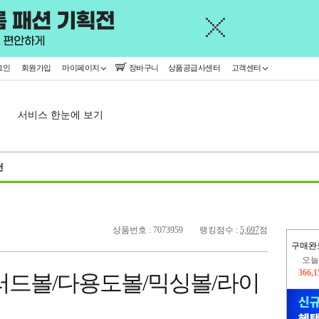
그인
회원가입
마이페이지
장바구니
상품공급사센터
고객센터
서비스 한눈에 보기
천
상품번호 : 7073959
랭킹점수 :
5,697
점
구매완
오늘
366,
샐러드볼/다용도볼/믹싱볼/라이
445,