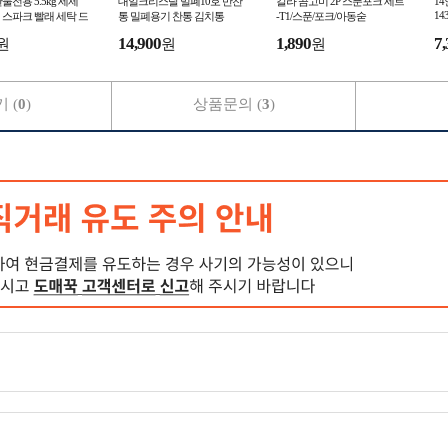
물전용 5.5kg 세제
대일크리스탈 밀폐10호 반찬
칼라 곰고미 2P 스푼포크 세트
1
143
스파크 빨래 세탁 드
통 밀폐용기 찬통 김치통
-T1/스푼/포크/아동숟
세제 일반세탁기세
14,900
1,890
7,
원
원
원
제-TJ
 (
0
)
상품문의 (
3
)