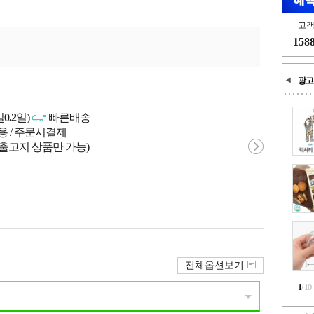
고
158
광고
일
0.2
일)
빠른배송
용 / 주문시결제
 출고지 상품만 가능)
전체옵션보기
1
/
10