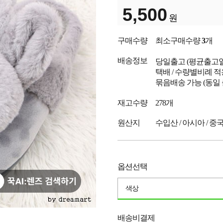
5,500
원
구매수량
최소구매수량
3
개
배송정보
당일출고
(평균출고
택배 / 수량별비례 적
묶음배송 가능 (동일
재고수량
278개
원산지
수입산 / 아시아 / 중
옵션선택
색상
배송비결제