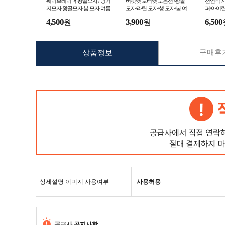
웨이브레이더 왕골모자 / 벙거
버킷햇 보터햇 모음전 /왕골
천연석 지
지모자 왕골모자 봄 모자 여름
모자/라탄 모자/챙 모자/봄 여
퍼/아이린
모자 밀짚모자 챙모자 바다
름 모자/챙넓은 모자/벙거지모
스 구매
4,500
3,900
6,500
원
원
자/버킷햇
구매후기
상품정보
상세설명 이미지 사용여부
사용허용
공급사 공지사항