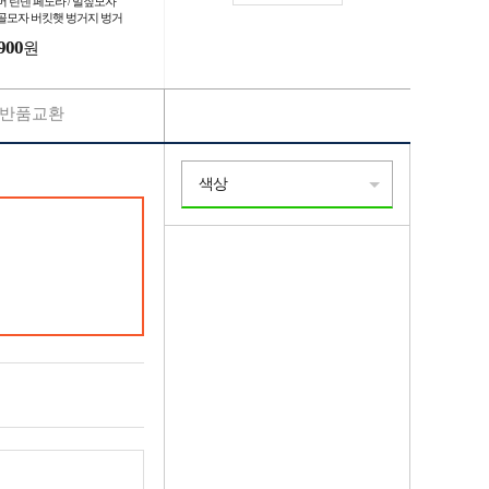
머 린넨 페도라 / 밀짚모자
골모자 버킷햇 벙거지 벙거
모자 해변 여름모자 봄모자
900
원
다 바캉스
반품교환
색상