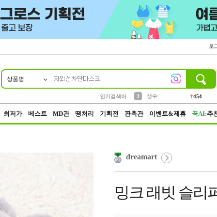
로
상품명
10
1
2
5
6
7
8
9
파우치
케이스
벨트
실리콘
양말
모자
양산
여성패션
395
555
12
12
1
1
5
3
3
생수
인기검색어
454
4
등산
152
최저가
베스트
MD관
땡처리
기획전
판촉관
이벤트&제휴
꾹AI:
추
dreamart
밍크 래빗 슬리