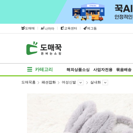
|
|
|
도매매
교육센터
에그돔
나까마
카테고리
해외상품소싱
사업자전용
묶음배송
도매꾹홈
패션잡화
여성신발
실내화