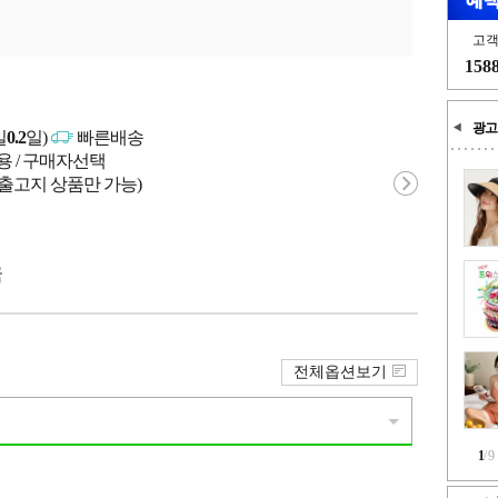
고
158
광고
일
0.2
일)
빠른배송
용 / 구매자선택
 출고지 상품만 가능)
국
전체옵션보기
1
/
9