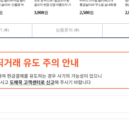
압 슬리퍼/자갈 슬리
포트 청 버킷햇 / 밀짚모자 왕
비비드 스마일 슬리퍼(211)/
썸
 슬리퍼 / 선물용 박
골모자 썬캡 선캡 여름모자 가
통굽슬리퍼/ 무소음 실내화/층
왕
가능
을 모자 바캉스 자외선 차단
간소음 방지 거실화/미끄럼 방
지
3,900
2,500
2,
원
원
원
지 욕실화
바
 (
0
)
상품문의 (
8
)