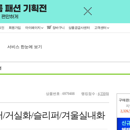
그인
회원가입
마이페이지
장바구니
상품공급사센터
고객센터
서비스 한눈에 보기
천
상품번호 : 6979408
랭킹점수 :
4,550
점
구매완
이
2,288
퍼/거실화/슬리퍼/겨울실내화
지
2,326