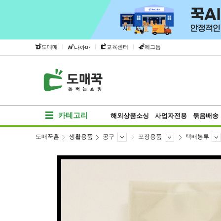
|
|
|
도매매
교육센터
에그돔
나까마
카테고리
해외상품소싱
사업자전용
묶음배송
도매꾹홈
생활용품
공구
포장용품
택배봉투