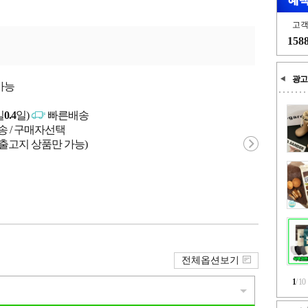
고
158
광고
가능
일
0.4
일)
빠른배송
송 / 구매자선택
 출고지 상품만 가능)
전체옵션보기
1
/
10