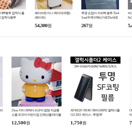
m OPP봉투 접착식 폴
페이버릿 미니 캐리어(18형)
투명 손잡이 지퍼백 봉투 35x4
바코
명 접착식봉투
(화이트)
5cm(두께 0.09t) (가로35x세로
0x
40+손잡이날개5)
54,300
267
5,
원
원
브러
25cm 키티 캐릭터 피규어 법랑 저금통
AT-M120 / M140 / SM-G160N2 갤럭시폴
C
소품 피규어 어린이집 단체선물 테이블
더2 2021 케이스 - 투명/SF
터
장식품 3종 y633
12,500
1,750
7
원
원