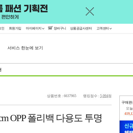
그인
회원가입
마이페이지
장바구니
상품공급사센터
고객센터
서비스 한눈에 보기
천
상품번호 : 6637965
랭킹점수 :
5,094
점
구매완
오늘
419,
cm OPP 폴리백 다용도 투명
402,