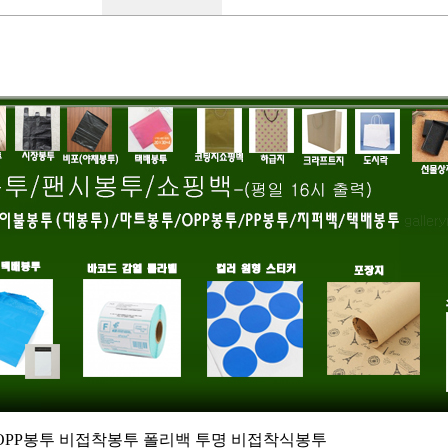
cm OPP봉투 비접착봉투 폴리백 투명 비접착식봉투