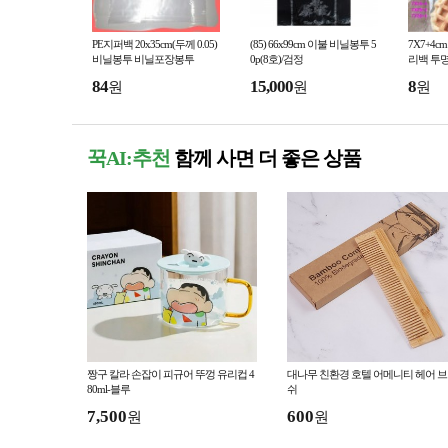
PE지퍼백 20x35cm(두께 0.05)
(85) 66x99cm 이불 비닐봉투 5
7X7+4c
비닐봉투 비닐포장봉투
0p(8호)/검정
리백 투
84
15,000
8
원
원
원
꾹AI:추천
함께 사면 더 좋은 상품
짱구 칼라 손잡이 피규어 뚜껑 유리컵 4
대나무 친환경 호텔 어메니티 헤어 
80ml-블루
쉬
7,500
600
원
원