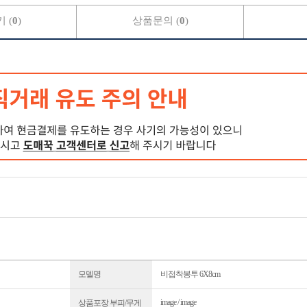
 (
0
)
상품문의 (
0
)
모델명
비접착봉투 6X8cm
image / image
상품포장 부피/무게