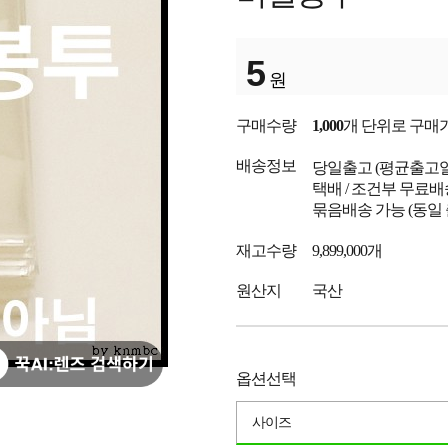
5
원
구매수량
1,000
개 단위로 구매
배송정보
당일출고
(평균출고
택배 / 조건부 무료배
묶음배송 가능 (동일
재고수량
9,899,000개
원산지
국산
옵션선택
사이즈