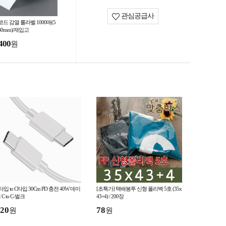
관심공급사
드 감열 롤라벨 1000매(5
30mm)/재입고
400
원
타입 to C타입 30Cm PD 충전 40W 데이
[초특가] 택배봉투 신형 폴리백 5호 (35x
 C to C-벌크
43+4) / 200장
20
78
원
원