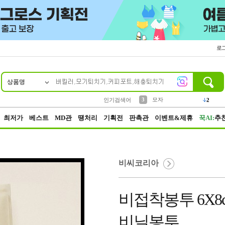
로
상품명
10
1
2
5
6
7
8
9
키링
파우치
말랑이
키캡
텀블러
가방
양말
양산
1
1
1
5
2
2
3
모자
2
인기검색어
4
선풍기
최저가
베스트
MD관
땡처리
기획전
판촉관
이벤트&제휴
꾹AI:
추
비씨코리아
비접착봉투 6X8
비닐봉투