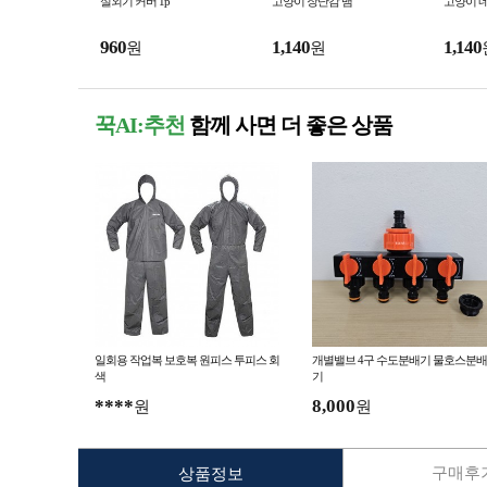
실외기 커버 1p
고양이 장난감 뱀
고양이 네
960
1,140
1,140
원
원
꾹AI:추천
함께 사면 더 좋은 상품
일회용 작업복 보호복 원피스 투피스 회
개별밸브 4구 수도분배기 물호스분배
색
기
****
8,000
원
원
구매후기
상품정보