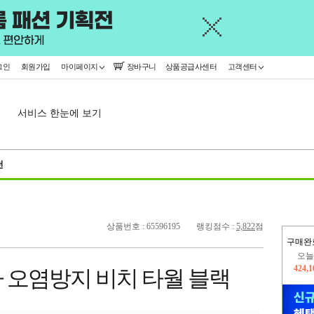
그인
회원가입
마이페이지
장바구니
상품공급사센터
고객센터
서비스 한눈에 보기
천
상품번호 : 65596195
랭킹점수 :
5,822
점
구매완
오늘
424,
 오염방지 비치 타월 블랙
402,