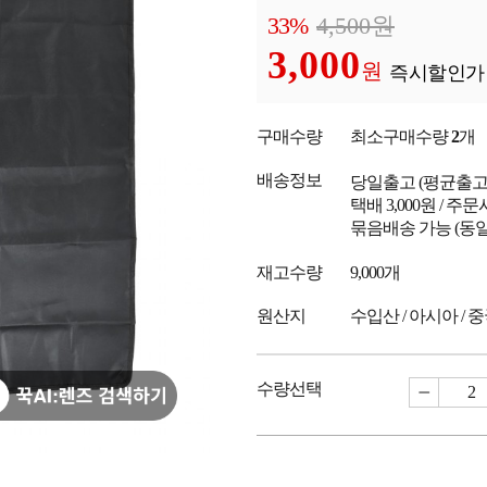
33%
4,500
원
3,000
원
즉시할인가
구매수량
최소구매수량
2
개
배송정보
당일출고
(평균출
택배 3,000원 / 주
묶음배송 가능 (동일
재고수량
9,000개
원산지
수입산 / 아시아 / 
수량선택