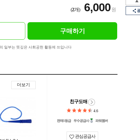
6,000
(
2
개)
원
구매하기
의 일부는 뜻깊은 사회공헌 활동에 쓰입니다
더보기
친구도매
4.6
판매1등급
우수공급사
파워멤버
관심공급사