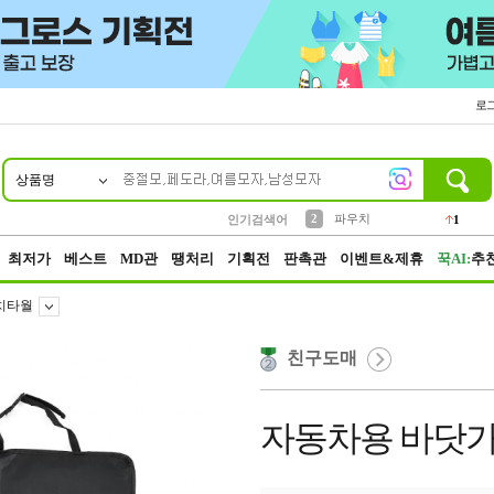
로
상품명
10
1
4
5
6
7
8
9
키링
선풍기
말랑이
키캡
텀블러
가방
양말
양산
1
1
5
2
2
2
파우치
인기검색어
1
3
모자
2
최저가
베스트
MD관
땡처리
기획전
판촉관
이벤트&제휴
꾹AI:
추
치타월
친구도매
자동차용 바닷가