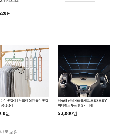
조기 청소 호스
220
원
이식 옷걸이 9단 멀티 회전 출장 옷걸
테슬라 선쉐이드 풀세트 모델3 모델Y
 옷장정리
하이랜드 루프 햇빛가리개
00
52,800
원
원
반품교환