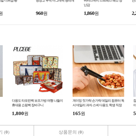
일 니퍼캡 6p
냉장고 부착 마그네틱 병따개
버터스퀴시 스트레스 해소 장
건
난감
960
1,860
2,
원
원
원
다용도 타포린백 보조가방 여행 나들이
게이밍 젓가락 손가락 데일리 컴퓨터 독
접
휴대용 쇼핑백 장바구니
서 데일리 과자 스넥 다용도 학생 직장
이
인 야외 소풍
1,800
165
5
원
원
 (
0
)
상품문의 (
0
)