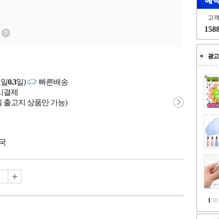
고
158
광고
고일
0.3
일)
빠른배송
문시결제
 출고지 상품만 가능)
중국
1
/
10