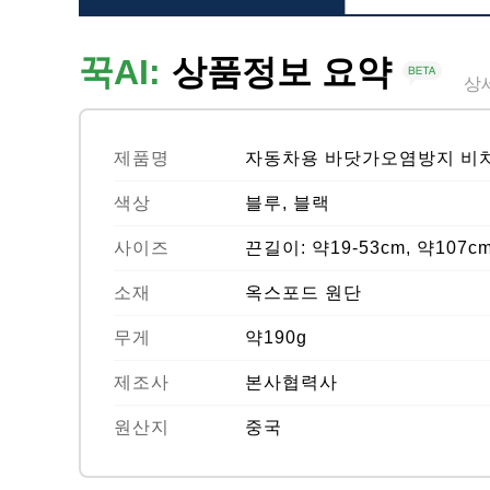
꾹AI:
상품정보 요약
상
제품명
자동차용 바닷가오염방지 비
색상
블루, 블랙
사이즈
끈길이: 약19-53cm, 약107cm
소재
옥스포드 원단
무게
약190g
제조사
본사협력사
원산지
중국