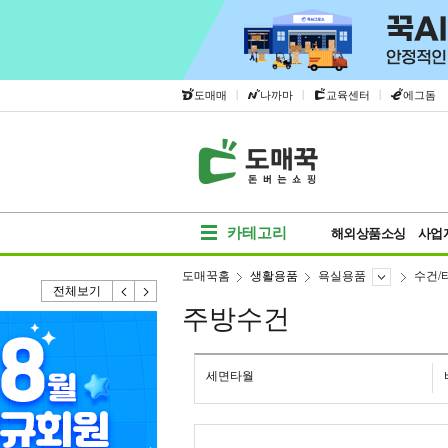
|
|
|
도매매
나까마
교육센터
에그돔
카테고리
해외상품소싱
사업
도매꾹홈
생활용품
욕실용품
수건/
전체보기
주방수건
세면타월