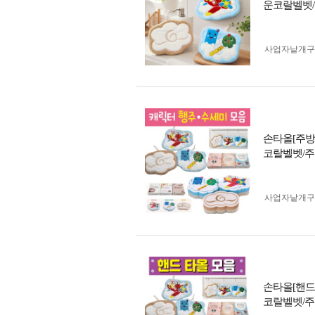
운코랄벨벳/
사업자 낱개
손타올[주방
코랄벨벳/주
사업자 낱개
손타올[핸드
코랄벨벳/주