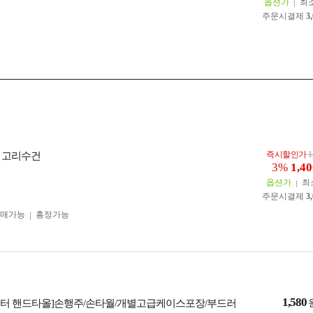
옵션가
최
주문시결제
3
즉시할인가
1
 고리수건
3%
1,40
옵션가
최
주문시결제
3
구매가능
흥정가능
1,580
터 핸드타올]손행주/손타월/개별고급케이스포장/부드러