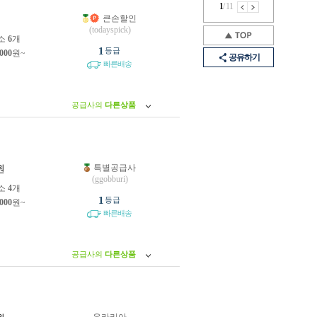
1
/
11
큰손할인
원
(todayspick)
소
6
개
1
등급
,000
원~
공유하기
빠른배송
공급사의
다른상품
특별공급사
원
(ggobburi)
소
4
개
1
등급
,000
원~
빠른배송
공급사의
다른상품