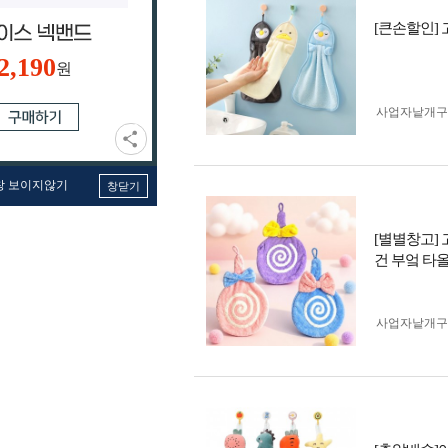
[큰손할인] 
2,190
원
사업자 낱개
창 보이지않기
창닫기
[별별창고]
건 부엌 타
사업자 낱개