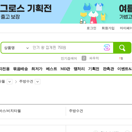
로그인
회원가입
마이페
상품명
10
1
4
5
6
7
8
9
키링
선풍기
말랑이
키캡
텀블러
가방
양말
양산
1
1
5
2
2
2
파우치
인기검색어
1
3
모자
2
자전용
묶음배송
최저가
베스트
MD관
땡처리
기획전
판촉관
이벤트&
타월
주방수건
바스/비치타월
주방수건