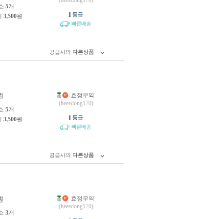
(heeedong170)
소
5
개
1
등급
제
3,500
원
빠른배송
공급사의
다른상품
효정무역
원
(heeedong170)
소
5
개
1
등급
제
3,500
원
빠른배송
공급사의
다른상품
효정무역
원
(heeedong170)
소
3
개