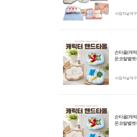
사업자 낱개
손타올[캐릭
운코랄벨벳/
사업자 낱개
손타올[캐릭
운코랄벨벳/