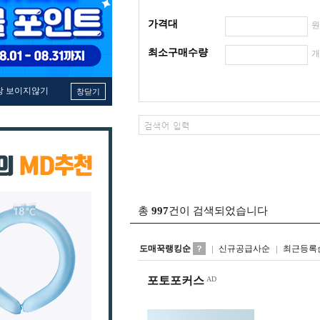
가격대
최소구매수량
창 보이지않기
창닫기
총
997
건이 검색되었습니다
도매꾹랭킹순
신규공급사순
최근등록
포토포커스