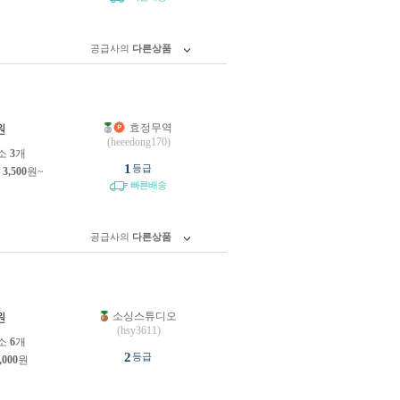
공급사의
다른상품
효정무역
원
(heeedong170)
소
3
개
1
등급
제
3,500
원~
빠른배송
공급사의
다른상품
소싱스튜디오
원
(hsy3611)
소
6
개
2
등급
,000
원