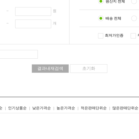
원산지 전체
원 ~
원
배송 전체
개 ~
개
최저가인증
리스트형
갤러리형
순
인기상품순
낮은가격순
높은가격순
적은판매단위순
많은판매단위순