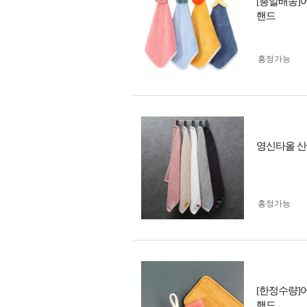
[총알배송]
핸드
흥정가능
영신타올 산
흥정가능
[한정수량]
핸드