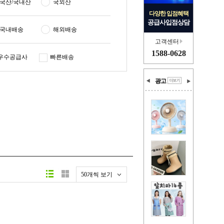
국산/국내산
국외산
다양한 입점혜택
공급사입점상담
국내배송
해외배송
고객센터
1588-0628
우수공급사
빠른배송
광고
50개씩 보기