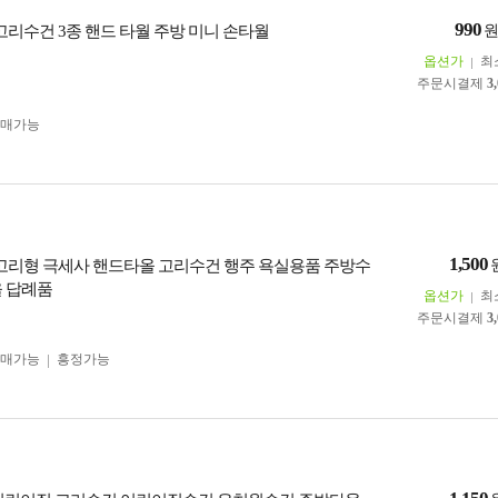
990
고리수건 3종 핸드 타월 주방 미니 손타월
옵션가
최
주문시결제
3
구매가능
1,500
 고리형 극세사 핸드타올 고리수건 행주 욕실용품 주방수
올 답례품
옵션가
최
주문시결제
3
구매가능
흥정가능