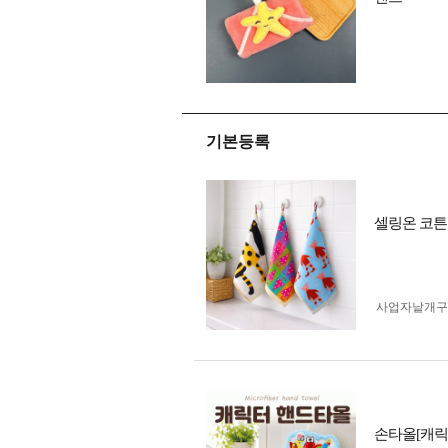
기본등록
셀링온 코튼
사업자 낱개
손타올[캐릭