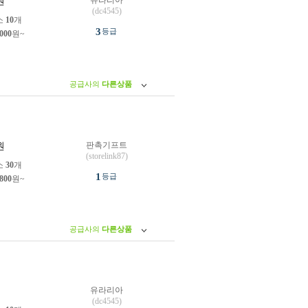
유라리아
원
(dc4545)
소
10
개
3
등급
,000
원~
공급사의
다른상품
판촉기프트
원
(storelink87)
소
30
개
1
등급
,800
원~
공급사의
다른상품
유라리아
원
(dc4545)