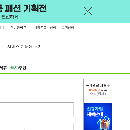
이지
장바구니
상품공급사센터
고객센터
서비스 한눈에 보기
제휴
꾹AI:
추천
구매완료 상품수
오늘(현재)
324,099
상품
어제
402,926
상품