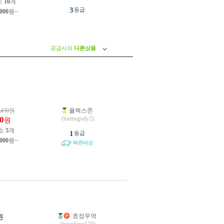
소
10
개
3
등급
,000
원~
공급사의
다른상품
,450
원
플렉스존
0
(tormsgody2)
원
소
5
개
1
등급
,000
원~
빠른배송
효정무역
원