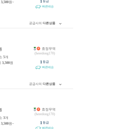
1
등급
제
3,500
원~
빠른배송
공급사의
다른상품
효정무역
원
(heeedong170)
소
5
개
1
등급
제
3,500
원
빠른배송
공급사의
다른상품
효정무역
원
(heeedong170)
소
3
개
1
등급
제
3,500
원~
빠른배송