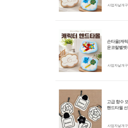
사업자 낱개
손타올[캐릭
운코랄벨벳/
사업자 낱개
고급 향수 
핸드타월 선
사업자 낱개