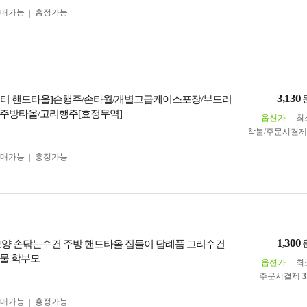
구매가능
흥정가능
3,130
터 핸드타올]손행주/손타월/개별고급케이스포장/부드러
주방타올/고리행주[효정무역]
옵션가
최
착불/주문시결
구매가능
흥정가능
1,300
모양 손닦는수건 주방 핸드타올 집들이 답례품 고리수건
물 학부모
옵션가
최
주문시결제
3
구매가능
흥정가능