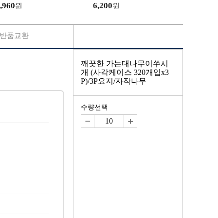
,960
6,200
원
원
반품교환
깨끗한 가는대나무이쑤시
개 (사각케이스 320개입x3
P)/3P요지/자작나무
수량선택