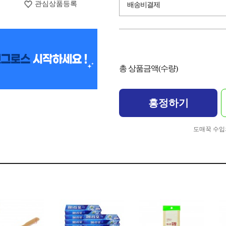
관심상품등록
배송비결제
총 상품금액(수량)
흥정하기
도매꾹 수입