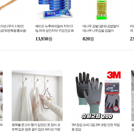
자손 (무지 1개)/인
페리오 뉴후레쉬알파 치약 15
대나무 김발 (겉대) 김밥말이
리빙
긁개/판촉용/홍보용/
0g 10개 성인치약 구강건강 페
대나무 나무김발 김말이
개
리오치약
리
13,930
820
2
원
원
각
50
원목볼 문고리 행거 입었던 옷 정리 코
3M 장갑 슈퍼그립 200 코팅 안전 작업
폴
트렉 입은 잠옷 걸이 입던 파티션 가방
용 장갑
강
옷걸이 문뒤 방문 도어 후크
방