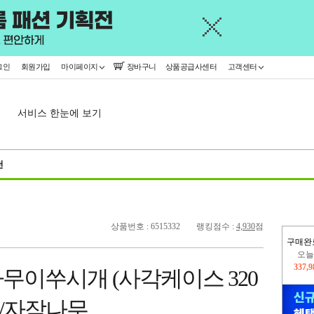
그인
회원가입
마이페이지
장바구니
상품공급사센터
고객센터
서비스 한눈에 보기
천
상품번호 : 6515332
랭킹점수 :
4,930
점
구매완
445,
무이쑤시개 (사각케이스 320
오늘
337,
지/자작나무