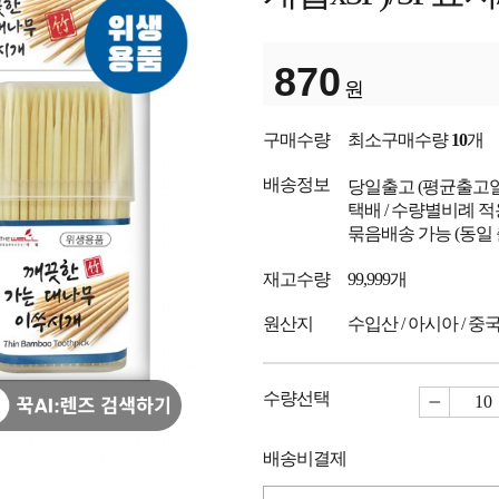
870
원
구매수량
최소구매수량
10
개
배송정보
당일출고
(평균출고
택배 / 수량별비례 적
묶음배송 가능 (동일
재고수량
99,999개
원산지
수입산 / 아시아 / 중
수량선택
배송비결제