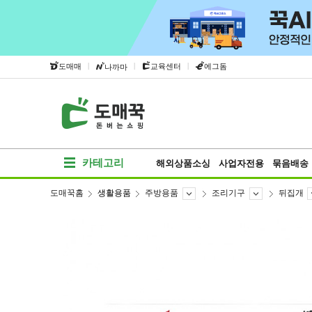
|
|
|
도매매
교육센터
에그돔
나까마
카테고리
해외상품소싱
사업자전용
묶음배송
도매꾹홈
생활용품
주방용품
조리기구
뒤집개