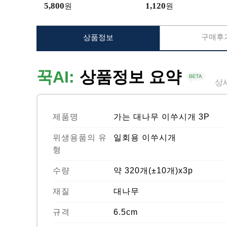
5,800
1,120
원
원
구매후기
상품정보
꾹AI:
상품정보 요약
상
제품명
가는 대나무 이쑤시개 3P
위생용품의 유
일회용 이쑤시개
형
수량
약 320개(±10개)x3p
재질
대나무
규격
6.5cm