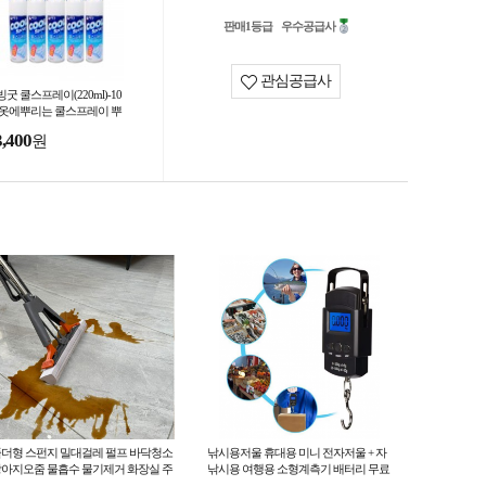
판매1등급
우수공급사
관심공급사
굿 쿨스프레이(220ml)-10
 옷에뿌리는 쿨스프레이 뿌
는에어컨 아이스쿨 급속냉
3,400
원
더형 스펀지 밀대걸레 펄프 바닥청소
낚시용저울 휴대용 미니 전자저울 + 자
아지오줌 물흡수 물기제거 화장실 주
낚시용 여행용 소형계측기 배터리 무료
JD-112
 베란다 대리석 청소도구