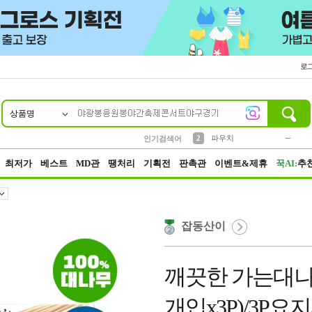
로
상품명
10
1
2
5
6
7
8
9
키링
파우치
말랑이
선풍기
가방
양말
짱구
텀블러
2
1
1
7
3
3
모자
인기검색어
4
미니
23
최저가
베스트
MD관
땡처리
기획전
판촉관
이벤트&제휴
꾹AI:
추
잡동산이
깨끗한 가는대나
개입x3P)/3P요