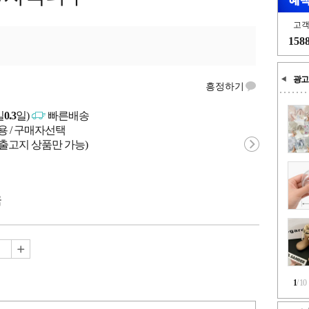
고
158
광고
흥정하기
일
0.3
일)
빠른배송
용 / 구매자선택
 출고지 상품만 가능)
국
1
/
10