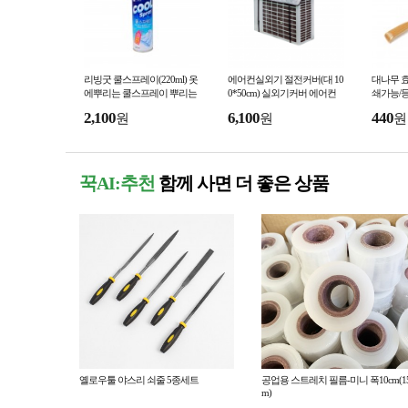
리빙굿 쿨스프레이(220ml) 옷
에어컨실외기 절전커버(대 10
대나무 효
에뿌리는 쿨스프레이 뿌리는
0*50cm) 실외기커버 에어컨
쇄가능/등
에어컨 아이스쿨 급속냉각
커버 실외기덮개
효도선물
2,100
6,100
440
원
원
원
꾹AI:추천
함께 사면 더 좋은 상품
옐로우툴 야스리 쇠줄 5종세트
공업용 스트레치 필름-미니 폭10cm(1
m)