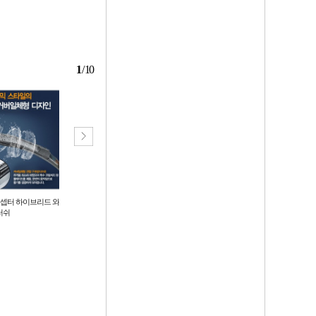
1
/
10
 셉터 하이브리드 와
[POIPOI] 트렁크 정리함 차량용 다
컴포트 차량용 멀티수납 콘솔박스
러쉬
용도 수납함 세차가방 가죽 퀼팅 정
쿠션 4color / 차량용 콘솔쿠션 컵홀
리 박스 (소 중 대 특대) 행사 인쇄
더 티슈케이스 팔걸이 콘솔수납함
8,900
6,300
원
원