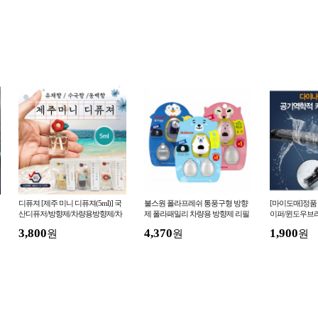
디퓨져 [제주 미니 디퓨져(5ml)] 국
불스원 폴라프레쉬 통풍구형 방향
[마이도매]정품
산디퓨저/방향제/차량용방향제/차
제 폴라패밀리 차량용 방향제 리필
이퍼/윈도우브
량거치대포함/고급케이스/탈취제
추가증정
3,800
4,370
1,900
원
원
원