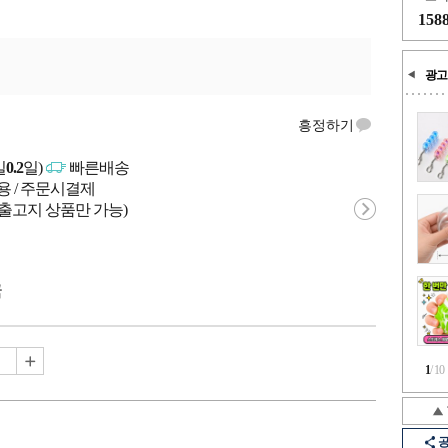
158
광고
흥정하기
일
0.2
일)
빠른배송
용 / 주문시결제
 출고지 상품만 가능)
국
1
/
10