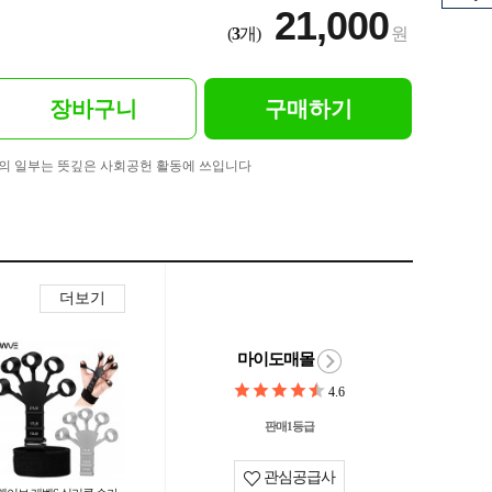
21,000
(
3
개)
원
장바구니
구매하기
의 일부는 뜻깊은 사회공헌 활동에 쓰입니다
더보기
마이도매몰
4.6
판매1등급
관심공급사