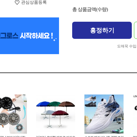
관심상품등록
총 상품금액(수량)
흥정하기
도매꾹 수입