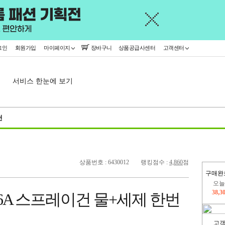
그인
회원가입
마이페이지
장바구니
상품공급사센터
고객센터
서비스 한눈에 보기
천
상품번호 : 6430012
랭킹점수 :
4,860
점
구매완
오늘
38,3
06A 스프레이건 물+세제 한번
402,
고