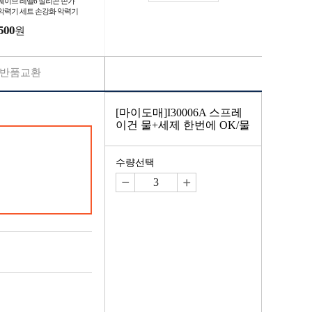
웨이브 레벨6 실리콘 손가
악력기 세트 손강화 악력기
력기 강화 스트레칭 재활운
500
원
반품교환
[마이도매]I30006A 스프레
이건 물+세제 한번에 OK/물
수량선택