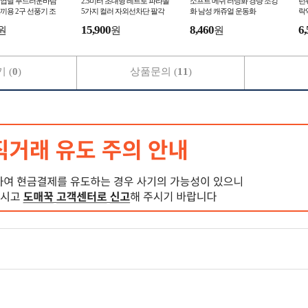
 9엽날 부드러운바람
2.5미터 초대형 레트로 파라솔
소프트 메쉬 러닝화 경량 조깅
런
끼용 2구 선풍기 조
5가지 컬러 자외선차단 팔각
화 남성 캐쥬얼 운동화
락
기 냉풍조끼 얼음조끼
비치 정원 테라스 펜션 편의점
근
15,900
8,460
6,
원
원
원
커피숍 카페 파
동
 (
0
)
상품문의 (
11
)