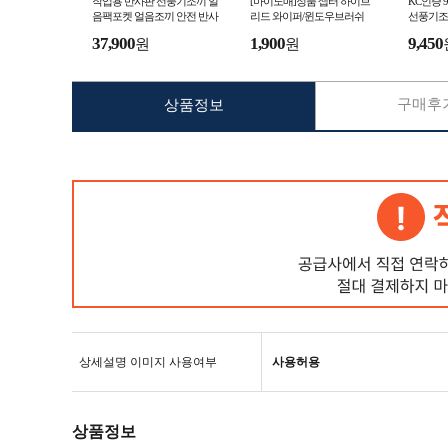
작업용 반사판 선풍기조끼 얼
[마이도매]정품 셉터 하이브
KC인증
음팩포켓 얼음조끼 안전 반사
리드 와이퍼/윈도우브러쉬
선풍기조
판 여름 작업 냉풍 조끼 공장
끼 선풍
37,900
1,900
9,450
원
원
야외작업 현장 작업
구매후기
상품정보
상세설명 이미지 사용여부
사용허용
상품정보