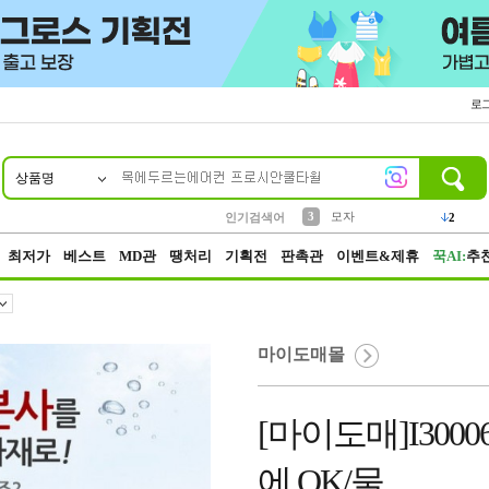
로
상품명
10
1
2
3
6
7
8
9
키링
파우치
모자
키캡
텀블러
가방
양말
양산
1
1
2
5
2
2
4
선풍기
인기검색어
5
말랑이
1
최저가
베스트
MD관
땡처리
기획전
판촉관
이벤트&제휴
꾹AI:
추
마이도매몰
[마이도매]I300
에 OK/물