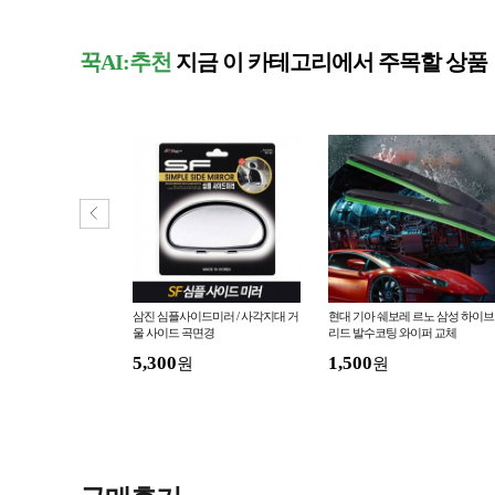
꾹AI:추천
지금 이 카테고리에서 주목할 상품
 무선에어건 F72 송
삼진 심플사이드미러 / 사각지대 거
현대 기아 쉐보레 르노 삼성 하이브
청소기 폭력 터빈 선풍
울 사이드 곡면경
리드 발수코팅 와이퍼 교체
KC
5,300
1,500
원
원
원