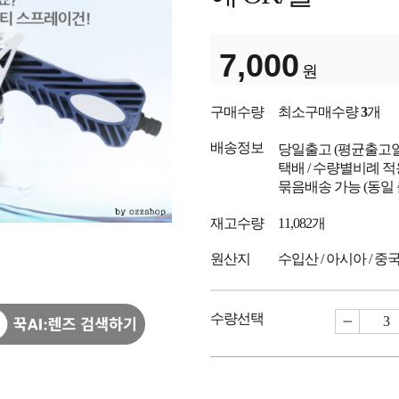
7,000
원
구매수량
최소구매수량
3
개
배송정보
당일출고
(평균출고
택배 / 수량별비례 적
묶음배송 가능 (동일
재고수량
11,082개
원산지
수입산 / 아시아 / 중
수량선택