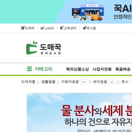
|
|
|
도매매
교육센터
에그돔
나까마
카테고리
해외상품소싱
사업자전용
묶음배송
도매꾹홈
생활용품
자동차용품
세차용품
호스