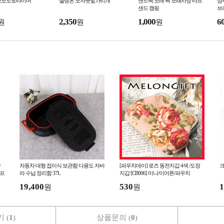
뽀모도로타이머
셀링온 모자햇빛가리개
샌드팩 모래 팩 모래사장 타프
샴
샌드 캠핑
브
2,350
1,000
6
원
원
원
장
자동차 대형 접이식 보관함 다용도 자바
[파우치데이] 로즈 동전지갑 4색 /도장
크
골프
라 수납 정리함 37L
지갑 [CB006] 미니/이어폰/파우치
19,400
530
1
원
원
 (
1
)
상품문의 (
0
)