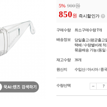
5%
900
원
850
원
즉시할인가
구매수량
최소구매수량
7
개
배송정보
당일출고
(평균출고
택배 / 수량별비례 적
묶음배송 가능 (동일
재고수량
39개
원산지
수입산 / 아시아 / 중
수량선택