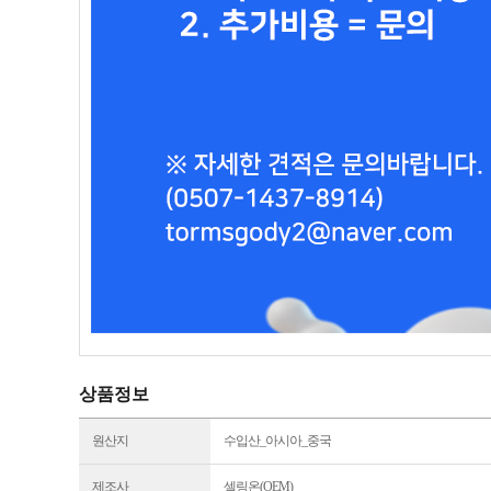
상품정보
원산지
수입산_아시아_중국
제조사
셀링온(OEM)