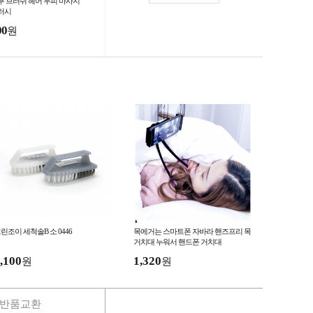
푸 브러쉬 헤어 두피 마사지
러시
00
원
린조이 세척솔B 소 0446
목에거는 스마트폰 자바라 핸즈프리 목
거치대 누워서 핸드폰 거치대
,100
1,320
원
원
반품교환