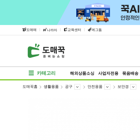
|
|
|
도매매
교육센터
에그돔
나까마
카테고리
해외상품소싱
사업자전용
묶음배송
도매꾹홈
생활용품
공구
안전용품
보안경