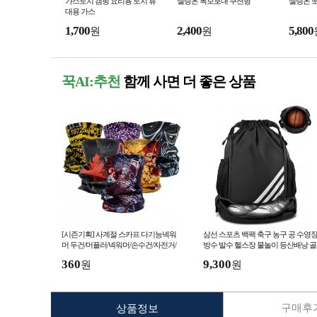
가스토치 캠핑 요리용 토치 휴
셀링온 목보호대 쿠션형
셀링온 
대용 가스
1,700
2,400
5,800
원
원
꾹AI:추천
함께 사면 더 좋은 상품
[시즌기획] 사계절 스카프 다기능넥워
삼선 스포츠 백팩 축구 농구 공 수영
머 두건/머플러/넥워머/손수건/자전거/
방수 발수 헬스장 물놀이 등산배낭 
오토바이
가방
360
9,300
원
원
구매후기
상품정보