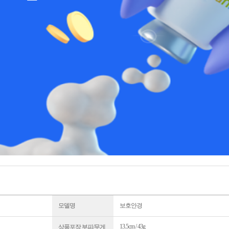
모델명
보호안경
13.5cm / 43g
상품포장 부피/무게