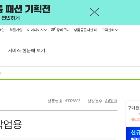
그인
회원가입
마이페이지
장바구니
상품공급사센터
고객센터
서비스 한눈에 보기
천
상품번호 : 63326603
랭킹점수 :
8,631
점
구매완
오늘
397,
작업용
402,