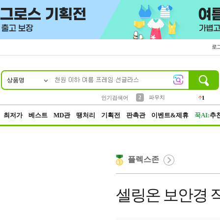
로
상품명
10
1
4
5
6
7
8
9
키링
선풍기
말랑이
키캡
텀블러
가방
양말
양산
1
1
5
2
2
2
파우치
인기검색어
1
3
모자
2
최저가
베스트
MD관
땡처리
기획전
판촉관
이벤트&제휴
꾹AI:
추
플렉스존
셀링온 보안경 