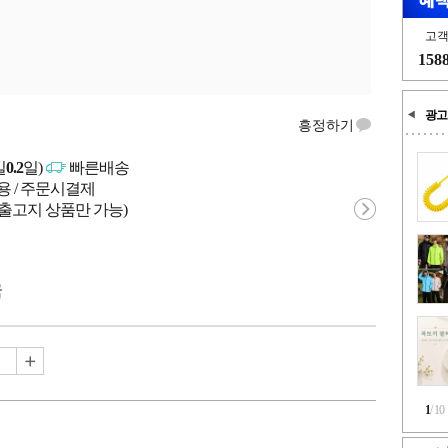
고
158
광고
흥정하기
일
0.2
일)
빠른배송
용 / 주문시결제
 출고지 상품만 가능)
국
1
/
10