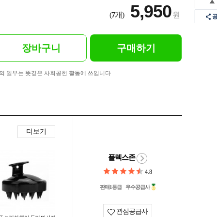
5,950
(
7
개)
원
장바구니
구매하기
의 일부는 뜻깊은 사회공헌 활동에 쓰입니다
더보기
플렉스존
4.8
판매1등급
우수공급사
관심공급사