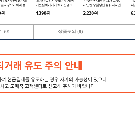
잉 요가 해먹 요가해
에어컨 실외기 햇빛 가리개 에
컴퓨터용 사인 펜 12개 OMR
위
용플라잉요가해먹 플
어콘실외기커버 에어컨덮개
사인펜 수험생펜 컴퓨터싸인
페
설치 홈트레이닝기
에어컨실외기커버 실외기덮
펜 검정사인펜 OMR싸인펜
지
0
4,390
2,220
6,
원
원
원
잉요가기구
개 에어콘커버
얼
 (
0
)
상품문의 (
0
)