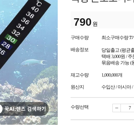
790
원
구매수량
최소구매수량
7
배송정보
당일출고
(평균
택배 3,000원 /
묶음배송 가능 (
재고수량
1,000,000개
원산지
수입산 / 아시아 /
수량선택