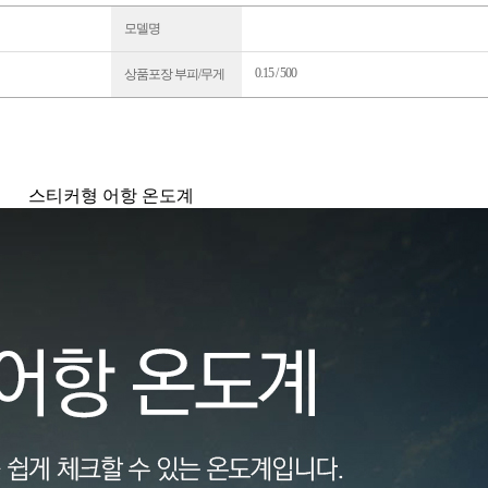
모델명
0.15 / 500
상품포장 부피/무게
스티커형 어항 온도계