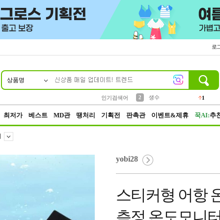
로
상품명
10
1
4
5
6
7
8
9
벨트
파우치
등산
실리콘
양말
여성패션
장갑
led
4
3
1
2
4
1
2
생수
1
인기검색어
3
케이스
1
최저가
베스트
MD관
땡처리
기획전
판촉관
이벤트&제휴
꾹AI:
추
계
yobi28
스티커형 어항 
측정 온도모니