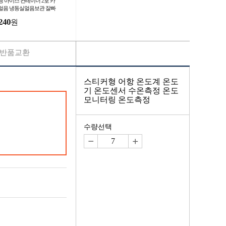
생 아이스 컨테이너 2호 카
얼음 냉동실얼음보관 잘빠
는얼음틀 얼음케이스 커피
240
원
음틀
반품교환
스티커형 어항 온도계 온도
기 온도센서 수온측정 온도
모니터링 온도측정
수량선택