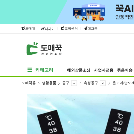
|
|
|
도매매
교육센터
에그돔
나까마
카테고리
해외상품소싱
사업자전용
묶음배송
도매꾹홈
생활용품
공구
측정공구
온도계/습도