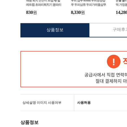
해충 퇴치 끈끈이 트랩 4p 벌
두피 샴푸 600ml 두피영양샴
문틀 플라
레트랩 초파리퇴치기 왕파리
푸 두피삼퓨 두피가려움샴푸
먹 가정
끈끈이 끈끈이포충기 날파리
두피용샴푸 두피전용샴푸
라잉요가
830
8,330
14,28
원
원
트랩
구 플라
구매후기
상품정보
상세설명 이미지 사용여부
사용허용
상품정보