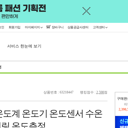
그인
회원가입
마이페이지
장바구니
상품공급사센터
고객센터
서비스 한눈에 보기
천
상품번호 : 63218447
랭킹점수 :
2,598
점
이
구매완
2,390
지
온도계 온도기 온도센서 수온
2,326
터링 온도측정