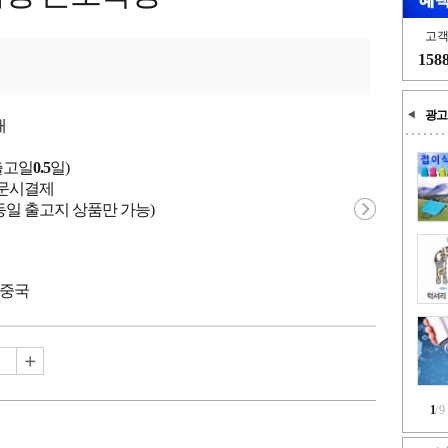
고
158
광고
개
출고일
0.5
일)
 주문시결제
동일 출고지 상품만 가능)
 중국
1
/
9