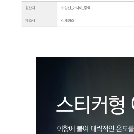
원산지
수입산_아시아_중국
제조사
상세참조