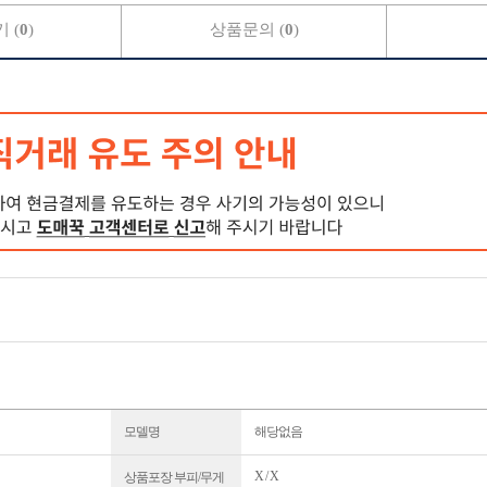
 (
0
)
상품문의 (
0
)
모델명
해당없음
X / X
상품포장 부피/무게