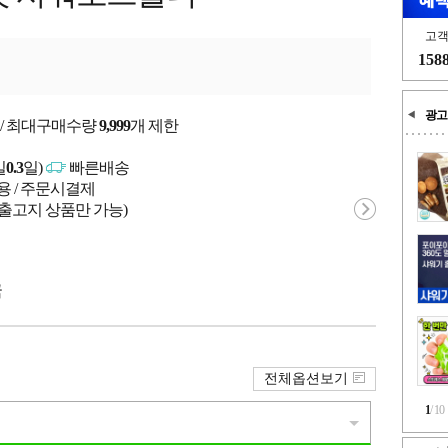
고
158
광고
 / 최대구매수량
9,999
개 제한
일
0.3
일)
빠른배송
용 / 주문시결제
 출고지 상품만 가능)
국
전체옵션보기
1
/
10