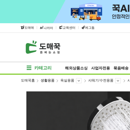
|
|
|
도매매
교육센터
에그돔
나까마
카테고리
해외상품소싱
사업자전용
묶음배송
도매꾹홈
생활용품
욕실용품
샤워기/수전용품