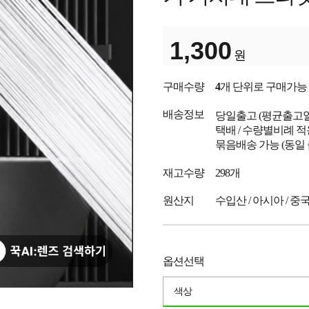
1,300
원
구매수량
4
개 단위로 구매가능
배송정보
당일출고
(평균출고
택배 / 수량별비례 적
묶음배송 가능 (동일
재고수량
298개
원산지
수입산 / 아시아 / 중
옵션선택
색상