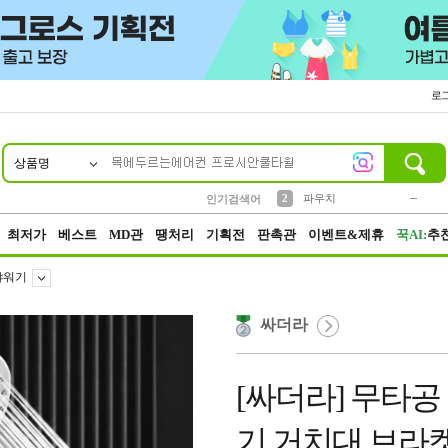
로
상품명
10
1
4
5
6
7
8
9
키링
미니
말랑이
선풍기
가방
양말
짱구
텀블러
23
2
1
1
7
3
2
파우치
인기검색어
3
모자
최저가
베스트
MD관
땡처리
기획전
판촉관
이벤트&제휴
꾹AI:
추
샤워기
싸더라
[싸더라] 무타
기 거치대 브라