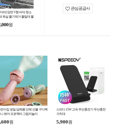
관심공급사
싸더라] 양면 V형 바닥 청소
대 욕실 물기제거 물밀대 물
제거기 스퀴지 밀대
2,000
원
린이집 생일 답례품 단체 선물 구디백
스피디 15W 고속 무선충전기 무선충전
니 뷰어 프로젝터 그림자놀이
거치대
,600
5,900
원
원