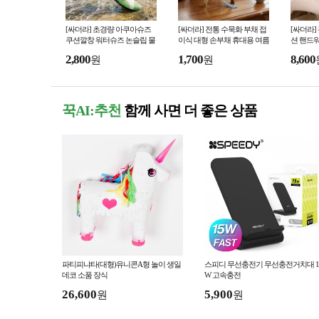
[싸더라] 초경량 아쿠아슈즈
[싸더라] 전통 수묵화 부채 접
[싸더라]
쿠션깔창 워터슈즈 논슬립 물
이식 대형 손부채 휴대용 여름
션 핸드워
놀이 신발
부채
용 낮잠용
2,800
1,700
8,600
원
원
꾹AI:추천
함께 사면 더 좋은 상품
파티피냐타(대형)유니콘A형 놀이 생일
스피디 무선충전기 무선충전거치대 1
데코 소품 장식
W 고속충전
26,600
5,900
원
원