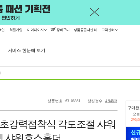
그인
회원가입
마이페이지
장바구니
상품공급사센터
고객센터
서비스 한눈에 보기
천
상품번호 : 63108861
랭킹점수 :
4,948
점
구매완
오늘
296,
공 초강력접착식 각도조절 샤워
445,
켓 샤워호스홀더