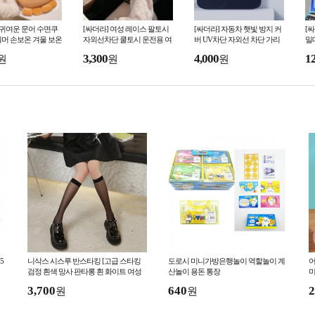
 귀여운 문어 수면쿠
[싸더라] 여성 레이스 팔토시
[싸더라] 자동차 햇빛 방지 커
[
머 손보온 겨울 보온
자외선차단 쿨토시 운전용 여
버 UV차단 자외선 차단 가리
밀
 수면용 쿠션 인형
름 손등토시
개
기
3,300
4,000
1
원
원
원
5
니삭스 시스루 반스타킹 [고급 스타킹
도로시 미니가방은행놀이 역할놀이 계
어
검정 흰색 망사 판타롱 흰 화이트 여성
산놀이 용돈 통장
미
하이 반삭스 여자 얇은 패션]
3,700
640
2
원
원