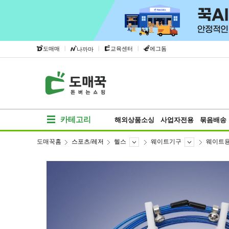
|
|
|
도매매
교육센터
에그돔
나까마
카테고리
해외상품소싱
사업자전용
묶음배송
도매꾹홈
스포츠/레저
헬스
웨이트기구
웨이트