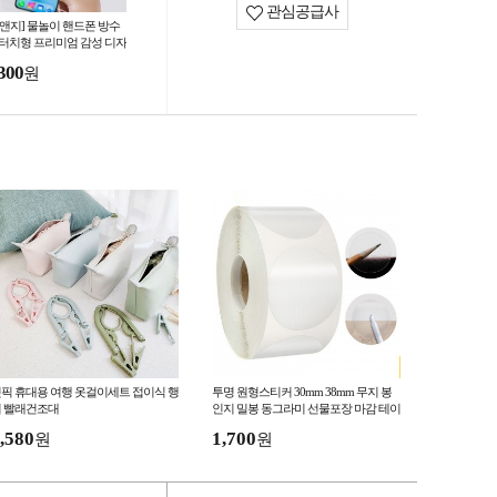
관심공급사
지앤지] 물놀이 핸드폰 방수
 터치형 프리미엄 감성 디자
 여행 준비물 투명 케이스백
300
원
름 휴가용
픽 휴대용 여행 옷걸이세트 접이식 행
투명 원형스티커 30mm 38mm 무지 봉
 빨래건조대
인지 밀봉 동그라미 선물포장 마감 테이
프 SW10003
,580
1,700
원
원