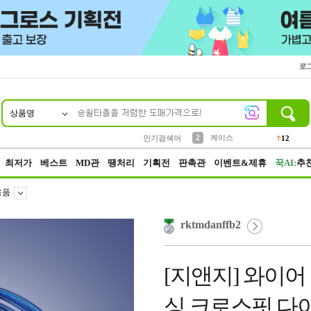
로
상품명
10
1
2
5
6
7
8
9
파우치
케이스
벨트
실리콘
양말
모자
양산
여성패션
395
555
12
12
1
1
5
3
3
생수
인기검색어
454
4
등산
152
최저가
베스트
MD관
땡처리
기획전
판촉관
이벤트&제휴
꾹AI:
추
용품
rktmdanffb2
[지앤지] 와이어
싱 크로스핏 다