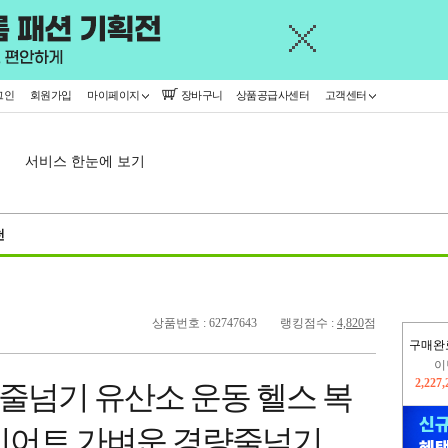
그인
회원가입
마이페이지
장바구니
상품공급사센터
고객센터
서비스 한눈에 보기
천
상품번호 : 62747643
랭킹점수 :
4,820
점
구매완
지
2,326
 줄넘기 유산소 운동 헬스 복
이
2,227
이어트 가벼운 경량줄넘기