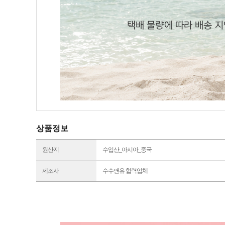
상품정보
원산지
수입산_아시아_중국
제조사
수수앤유 협력업체