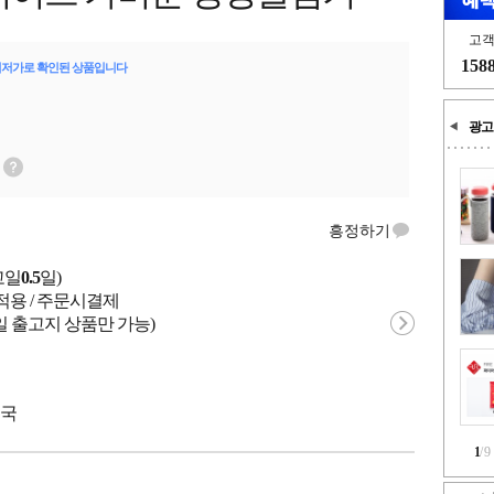
고
158
최저가로 확인된 상품입니다
광고
흥정하기
고일
0.5
일)
적용 / 주문시결제
일 출고지 상품만 가능)
중국
1
/
9