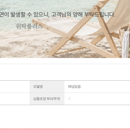
모델명
해당없음
. / .
상품포장 부피/무게