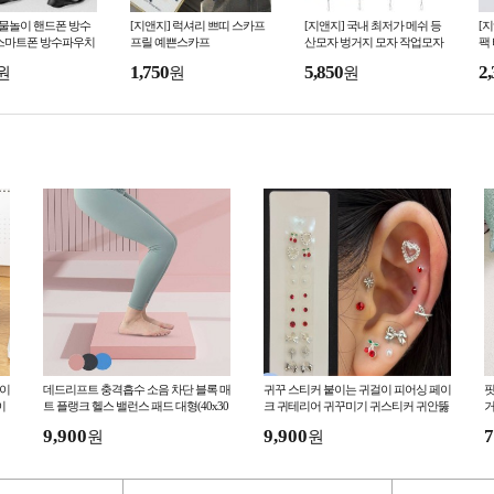
 물놀이 핸드폰 방수
[지앤지] 럭셔리 쁘띠 스카프
[지앤지] 국내 최저가 메쉬 등
[
 스마트폰 방수파우치
프릴 예쁜스카프
산모자 벙거지 모자 작업모자
팩
버킷햇
인
1,750
5,850
2,
원
원
원
여
꽂이
데드리프트 충격흡수 소음 차단 블록 매
귀꾸 스티커 붙이는 귀걸이 피어싱 페이
핏
이
트 플랭크 헬스 밸런스 패드 대형(40x30
크 귀테리어 귀꾸미기 귀스티커 귀안뚫
거
x5cm) 3color
는 귀침 BB0318
9,900
9,900
7
원
원