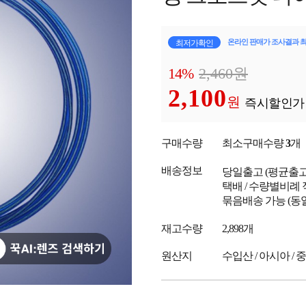
온라인 판매가 조사결과 
최저가확인
14%
2,460
원
2,100
원
즉시할인가
구매수량
최소구매수량
3
개
배송정보
당일출고
(평균출
택배 / 수량별비례 
묶음배송 가능 (동
재고수량
2,898개
원산지
수입산 / 아시아 / 