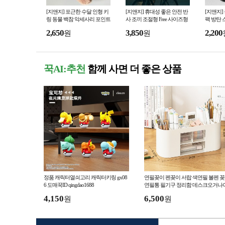
[지앤지] 포근한 수달 인형 키
[지앤지] 휴대성 좋은 안전 반
[지앤지]
링 동물 백참 악세사리 포인트
사 조끼 조절형 Free 사이즈형
팩 방탄
광조끼 안전조끼 여름작업복
워터밤
2,650
3,850
2,200
원
원
인쇄가능
꾹AI:추천
함께 사면 더 좋은 상품
정품 캐릭터열쇠고리 캐릭터키링 gx08
연필꽂이 펜꽂이 서랍 색연필 볼펜 
6 도매꾹ID qingdao1688
연필통 필기구 정리함 데스크오거나
저
4,150
6,500
원
원