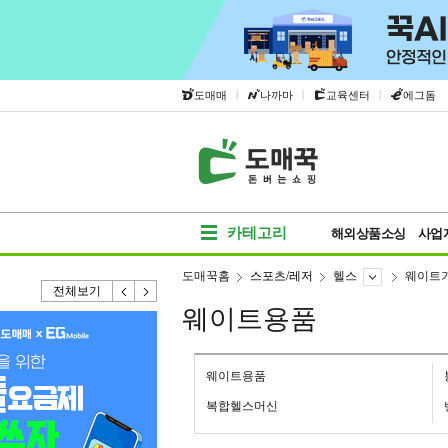
|
|
|
도매매
나까마
교육센터
에그돔
카테고리
해외상품소싱
사업
도매꾹홈
스포츠/레저
헬스
웨이트
전체보기
웨이트용품
웨이트용품
복합헬스머신