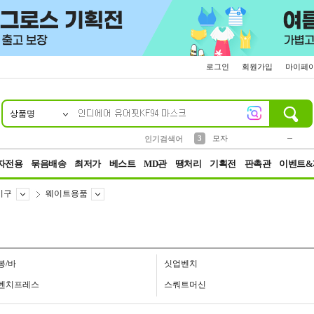
로그인
회원가입
마이페
상품명
10
1
2
3
6
7
8
9
키링
파우치
모자
선풍기
가방
양말
짱구
텀블러
2
1
1
7
3
4
미니
인기검색어
23
5
말랑이
자전용
묶음배송
최저가
베스트
MD관
땡처리
기획전
판촉관
이벤트&
기구
웨이트용품
봉/바
싯업벤치
벤치프레스
스쿼트머신