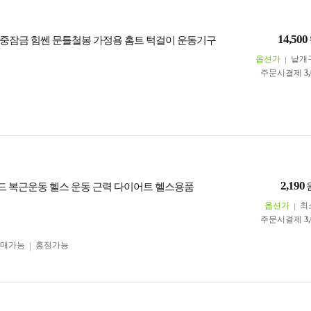
14,500
중잠금 힘쎈 문틀철봉 가정용 홈트 턱걸이 운동기구
옵션가
낱개
주문시결제
3
2,190
밴드 복근운동 헬스 운동 근력 다이어트 헬스용품
옵션가
최
주문시결제
3
구매가능
흥정가능