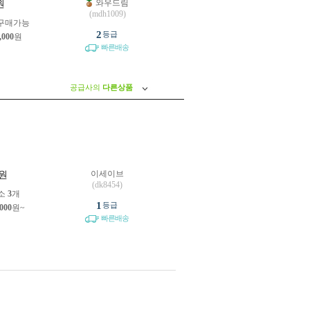
와우드림
원
(mdh1009)
구매가능
2
등급
,000
원
빠른배송
공급사의
다른상품
이세이브
원
(dk8454)
소
3
개
1
등급
,000
원~
빠른배송