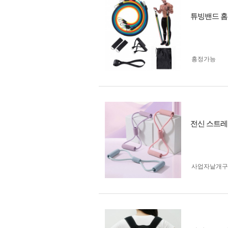
튜빙밴드 홈
흥정가능
전신 스트레
사업자 낱개