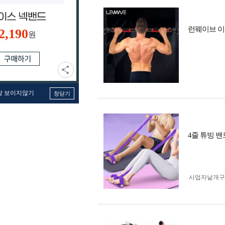
런웨이브 이
2,190
원
창 보이지않기
창닫기
4줄 튜빙 
사업자 낱개