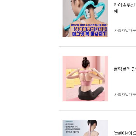
하이솔루션 3
깨
사업자 낱개
롤링롤러 안마
사업자 낱개
[cm0014