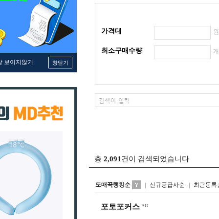
가격대
최소구매수량
창 보이지않기
창닫기
총
2,091
건이 검색되었습니다
도매꾹랭킹순
신규공급사순
최근등록
포토포커스