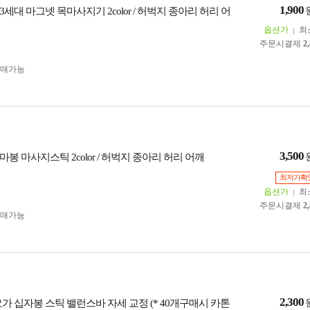
1,900
세대 마그넷 목마사지기 2color / 허벅지 종아리 허리 어
옵션가
최
주문시결제
2
구매가능
3,500
봉 마사지스틱 2color / 허벅지 종아리 허리 어깨
최저가확
옵션가
최
주문시결제
2
구매가능
2,300
9] 요가 십자봉 스틱 밸런스바 자세 교정 (* 40개구매시 카톤