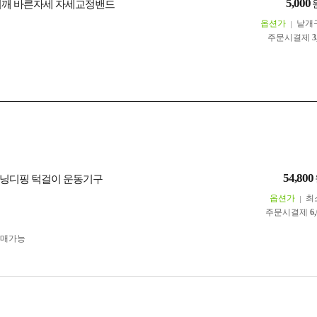
5,000
어깨 바른자세 자세교정밴드
옵션가
낱개
주문시결제
3
54,800
닝디핑 턱걸이 운동기구
옵션가
최
주문시결제
6
구매가능