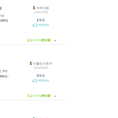
와우드림
원
(mdh1009)
가능
2
등급
,000
원
빠른배송
공급사의
다른상품
다올인스토어
원
(dhaolin89)
소
9
개
3
등급
,000
원~
빠른배송
공급사의
다른상품