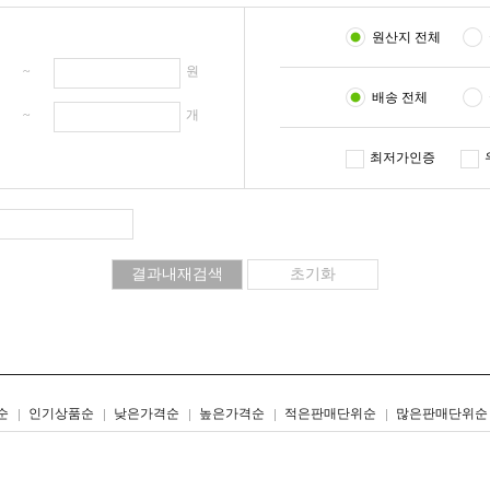
원산지 전체
원 ~
원
배송 전체
개 ~
개
최저가인증
리스트형
갤러리형
순
인기상품순
낮은가격순
높은가격순
적은판매단위순
많은판매단위순