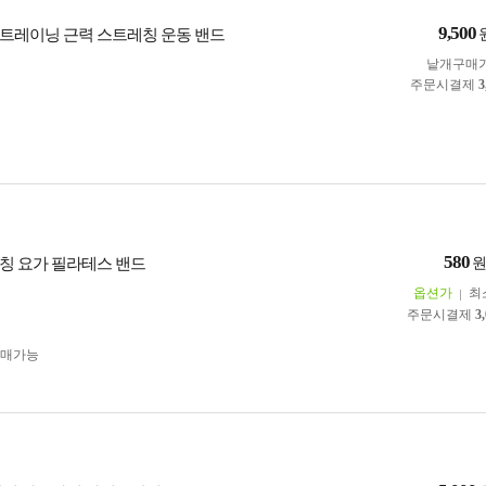
9,500
트레이닝 근력 스트레칭 운동 밴드
낱개구매
주문시결제
3
580
칭 요가 필라테스 밴드
옵션가
최
주문시결제
3
구매가능