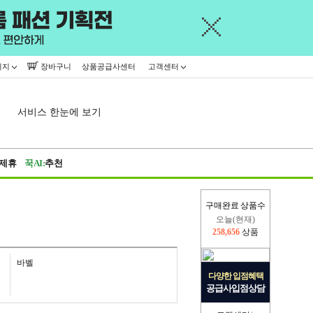
이지
장바구니
상품공급사센터
고객센터
서비스 한눈에 보기
제휴
꾹AI:
추천
구매완료 상품수
오늘(현재)
258,656
상품
어제
445,716
상품
바벨
다양한 입점혜택
공급사입점상담