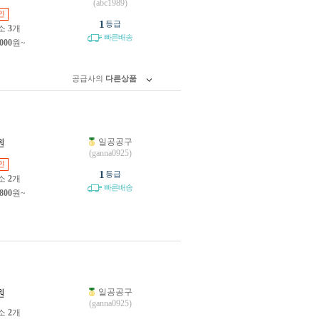
(abc1989)
인
1
등급
소
3
개
빠른배송
,000
원~
공급사의
다른상품
일공공구
원
(ganna0925)
인
1
등급
소
2
개
빠른배송
,800
원~
일공공구
원
(ganna0925)
소
2
개