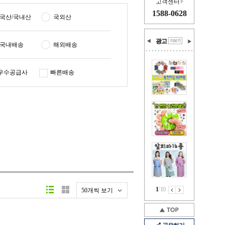
고객센터
1588-0628
국산/국내산
국외산
광고
국내배송
해외배송
우수공급사
빠른배송
1
/
10
50개씩 보기