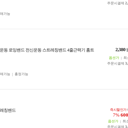
주문시결제
2
구매가능
2,380
운동 로잉밴드 전신운동 스트레칭밴드 4줄근력기 홈트
옵션가
최
주문시결제
3
구매가능
흥정가능
즉시할인가
트레칭밴드
7%
60
옵션가
최
주문시결제
3