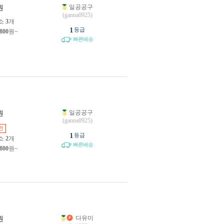
일공공구
원
(ganna0925)
소
3
개
1
등급
,800
원~
빠른배송
일공공구
원
(ganna0925)
인
1
등급
소
2
개
빠른배송
,800
원~
다유미
원