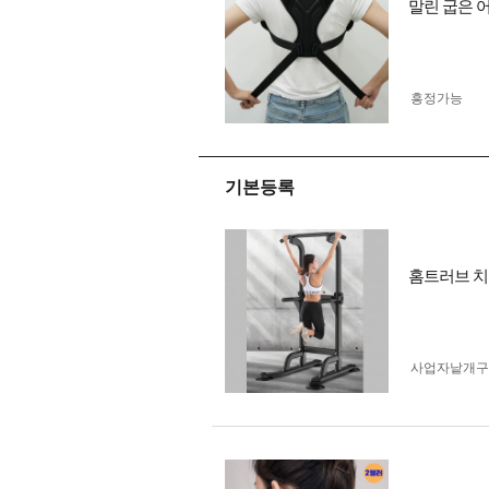
말린 굽은 
흥정가능
기본등록
홈트러브 치
사업자 낱개