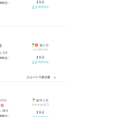
1
등급
,800
원~
빠른배송
월드온
원
(worldcom)
소
3
개
1
등급
,000
원~
빠른배송
공급사의
다른상품
650
원
플렉스존
0
(tormsgody2)
원
소
10
개
1
등급
,000
원~