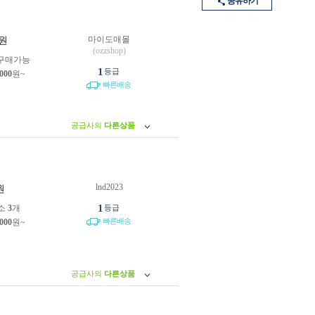
공유하기
마이도매몰
원
(ozzshop)
구매가능
1
등급
,000
원~
빠른배송
공급사의
다른상품
lnd2023
원
1
소
3
개
등급
빠른배송
,000
원~
공급사의
다른상품