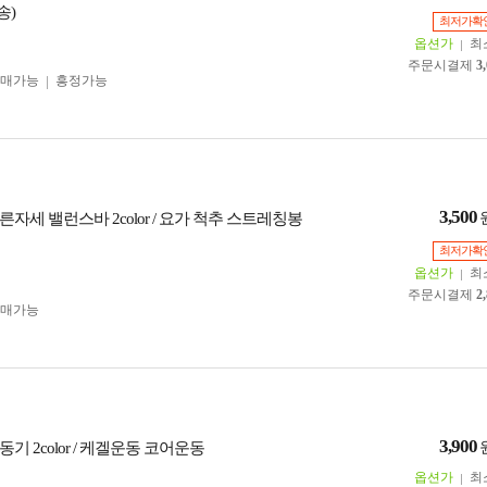
송)
최저가확
옵션가
최
주문시결제
3
구매가능
흥정가능
3,500
른자세 밸런스바 2color / 요가 척추 스트레칭봉
최저가확
옵션가
최
주문시결제
2
구매가능
3,900
기 2color / 케겔운동 코어운동
옵션가
최