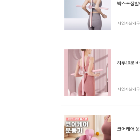
박스포장발
사업자 낱개
하루10분 바
사업자 낱개
코어케어 운동