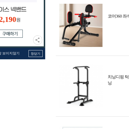
코어360 
2,190
원
창 보이지않기
창닫기
치닝디핑 턱
닝