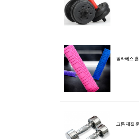
필라테스 홈트
크롬 재질 운