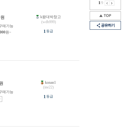
1
/
9
k왕대박창고
원
(wdb999)
공유하기
구매가능
1
등급
,000
원~
konan1
원
(ine22)
구매가능
1
등급
송