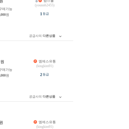
탐스몰
원
(younnb2455)
구매가능
1
등급
,000
원
공급사의
다른상품
엠에스유통
원
(kingkim91)
구매가능
2
등급
,000
원
공급사의
다른상품
엠에스유통
원
(kingkim91)