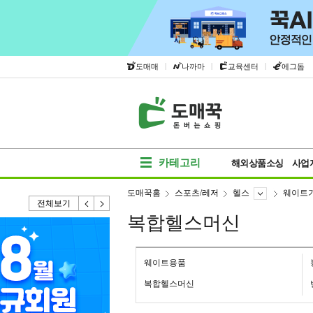
|
|
|
도매매
나까마
교육센터
에그돔
카테고리
해외상품소싱
사업
도매꾹홈
스포츠/레저
헬스
웨이트
전체보기
복합헬스머신
웨이트용품
복합헬스머신