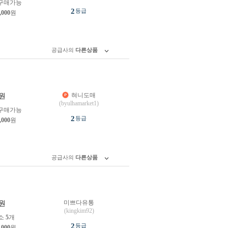
구매가능
2
등급
,000
원
공급사의
다른상품
혀니도매
원
(byulhamarket1)
구매가능
2
등급
,000
원
공급사의
다른상품
미쁘다유통
원
(kingkim92)
소
5
개
2
등급
,000
원