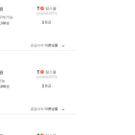
탐스몰
원
(younnb2455)
구매가능
1
등급
,500
원
공급사의
다른상품
탐스몰
원
(younnb2455)
가능
1
등급
,000
원
공급사의
다른상품