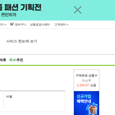
이지
장바구니
상품공급사센터
고객센터
서비스 한눈에 보기
제휴
꾹AI:
추천
구매완료 상품수
이번주
2,229,284
상품
지난주
2,326,527
상품
바벨