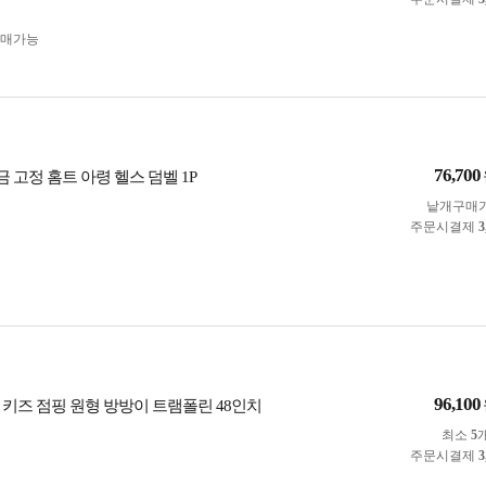
구매가능
76,700
도금 고정 홈트 아령 헬스 덤벨 1P
낱개구매
주문시결제
3
96,100
 키즈 점핑 원형 방방이 트램폴린 48인치
최소
5
주문시결제
3