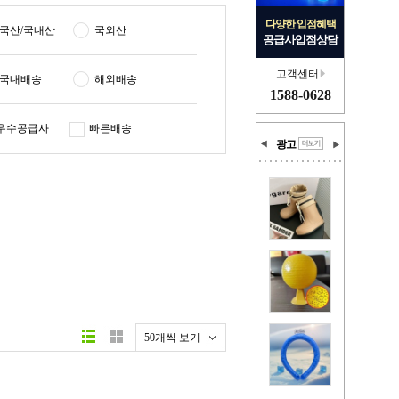
다양한 입점혜택
국산/국내산
국외산
공급사입점상담
고객센터
국내배송
해외배송
1588-0628
우수공급사
빠른배송
광고
50개씩 보기