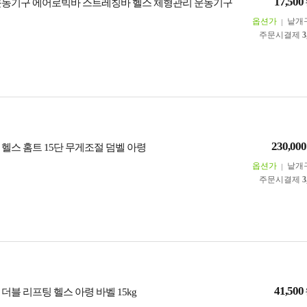
17,500
운동기구 에어로빅바 스트레칭바 헬스 체형관리 운동기구
옵션가
낱개
주문시결제
3
230,000
 헬스 홈트 15단 무게조절 덤벨 아령
옵션가
낱개
주문시결제
3
41,500
더블 리프팅 헬스 아령 바벨 15kg