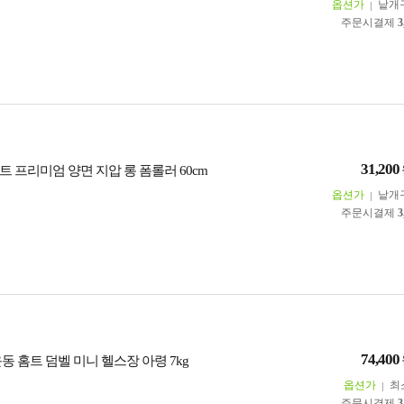
옵션가
낱개
주문시결제
3
31,200
 프리미엄 양면 지압 롱 폼롤러 60cm
옵션가
낱개
주문시결제
3
74,400
동 홈트 덤벨 미니 헬스장 아령 7kg
옵션가
최
주문시결제
3