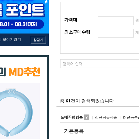
가격대
최소구매수량
창 보이지않기
창닫기
총
61
건이 검색되었습니다
도매꾹랭킹순
신규공급사순
최근등록
기본등록