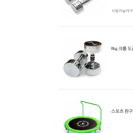
사업자 낱개
8kg 크롬 
스포츠 완구