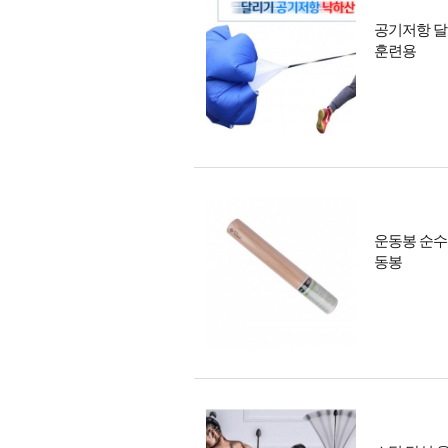
공기저항 달
훈련용
운동봉 순수
동봉