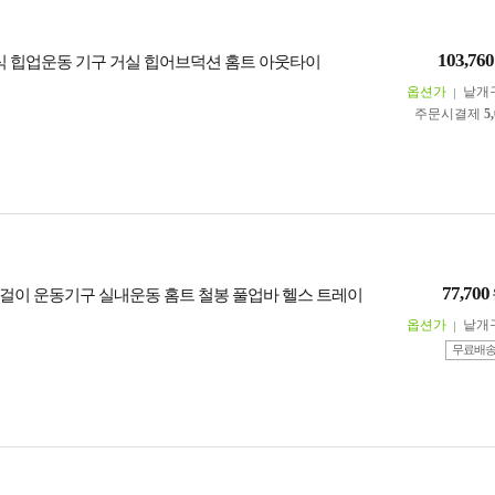
103,760
좌식 힙업운동 기구 거실 힙어브덕션 홈트 아웃타이
옵션가
낱개
주문시결제
5
77,700
걸이 운동기구 실내운동 홈트 철봉 풀업바 헬스 트레이
옵션가
낱개
무료배