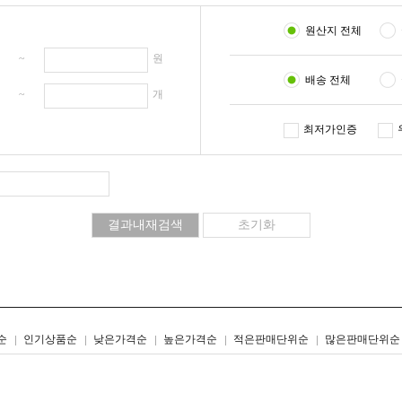
원산지 전체
원 ~
원
배송 전체
개 ~
개
최저가인증
리스트형
갤러리형
순
인기상품순
낮은가격순
높은가격순
적은판매단위순
많은판매단위순