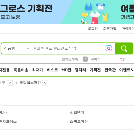
로그인
회원가입
마이페
상품명
10
1
4
5
6
7
8
9
파우치
등산
벨트
실리콘
양말
모자
양산
여성패션
152
395
555
12
1
1
5
3
2
케이스
인기검색어
12
3
생수
454
자전용
묶음배송
최저가
베스트
MD관
땡처리
기획전
판촉관
이벤트&
기구
복합헬스머신
봉/바
싯업벤치
벤치프레스
스쿼트머신