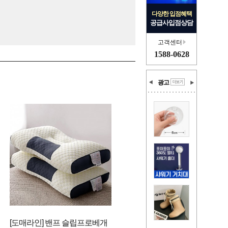
다양한 입점혜택
공급사입점상담
고객센터
1588-0628
광고
[도매라인] 밴프 슬립프로베개