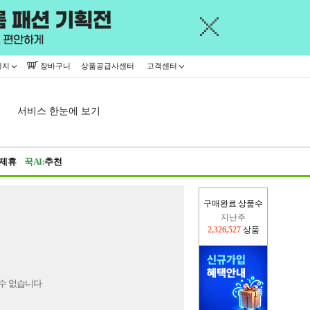
이지
장바구니
상품공급사센터
고객센터
서비스 한눈에 보기
제휴
꾹AI:
추천
구매완료 상품수
지난주
2,326,527
상품
이번주
2,228,439
상품
수 없습니다