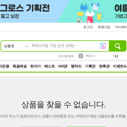
로그인
회원가입
마이페
상품명
10
1
4
5
6
7
8
9
파우치
등산
벨트
실리콘
양말
모자
양산
여성패션
152
395
555
12
1
1
5
3
2
케이스
인기검색어
12
3
생수
454
자전용
묶음배송
최저가
베스트
MD관
땡처리
기획전
판촉관
이벤트&
상품을 찾을 수 없습니다.
이지의 주소가 잘못되었거나, 상품이 판매종료 또는 삭제되어 해당 상품정보를 조회할 