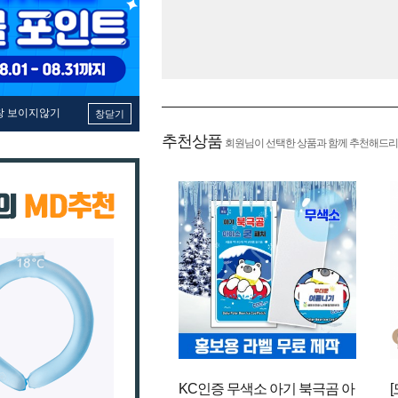
창 보이지않기
창닫기
추천상품
회원님이 선택한 상품과 함께 추천해드리
KC인증 무색소 아기 북극곰 아