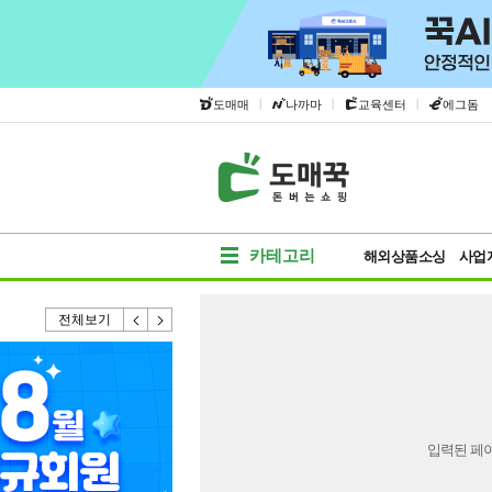
|
|
|
도매매
나까마
교육센터
에그돔
카테고리
해외상품소싱
사업
전체보기
입력된 페