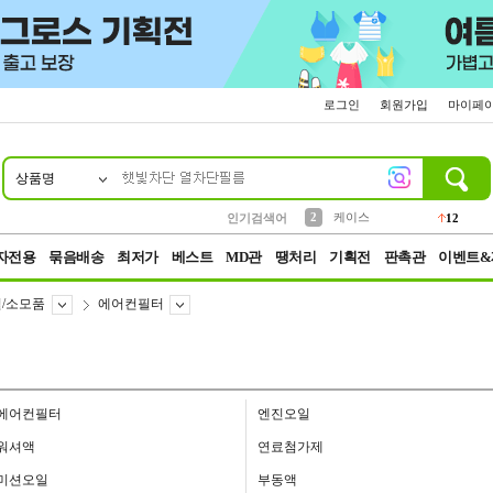
로그인
회원가입
마이페
상품명
10
1
4
5
6
7
8
9
파우치
등산
벨트
실리콘
양말
모자
양산
여성패션
152
395
555
12
1
1
5
3
2
케이스
인기검색어
12
3
생수
454
자전용
묶음배송
최저가
베스트
MD관
땡처리
기획전
판촉관
이벤트&
/소모품
에어컨필터
에어컨필터
엔진오일
워셔액
연료첨가제
미션오일
부동액