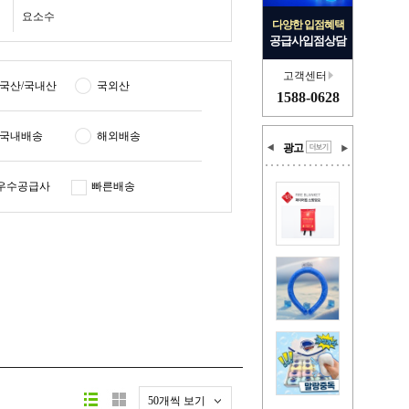
요소수
다양한 입점혜택
공급사입점상담
고객센터
국산/국내산
국외산
1588-0628
국내배송
해외배송
광고
우수공급사
빠른배송
50개씩 보기