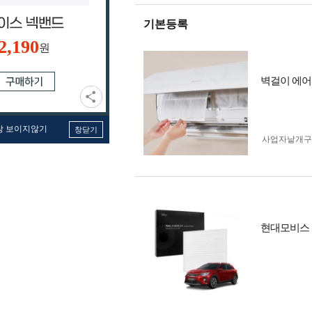
기본등록
2,190
원
벽걸이 에어컨
창 보이지않기
창닫기
사업자 낱개
현대모비스 