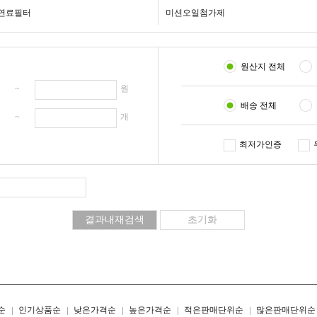
연료필터
미션오일첨가제
원산지 전체
원 ~
원
배송 전체
개 ~
개
최저가인증
리스트형
갤러리형
순
인기상품순
낮은가격순
높은가격순
적은판매단위순
많은판매단위순