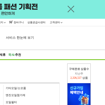
이지
장바구니
상품공급사센터
고객센터
서비스 한눈에 보기
제휴
꾹AI:
추천
구매완료 상품수
이번주
2,225,539
상품
지난주
2,326,527
상품
기타오일/소모품
엔진오일첨가제
오일필터