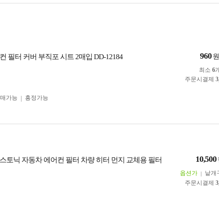
960
 필터 커버 부직포 시트 2매입 DD-12184
최소
6
주문시결제
3
구매가능
흥정가능
10,500
스토닉 자동차 에어컨 필터 차량 히터 먼지 교체용 필터
옵션가
낱개
주문시결제
3