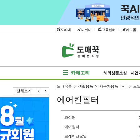
|
|
|
도매매
나까마
교육센터
에그돔
카테고리
해외상품소싱
사업
도매꾹홈
생활용품
자동차용품
오일
전체보기
에어컨필터
와이퍼
에어필터
브레이크오일