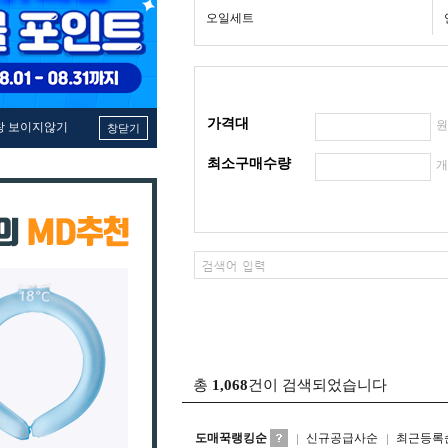
오일세트
가격대
창 보이지않기
창닫기
최소구매수량
총
1,068
건이 검색되었습니다
도매꾹랭킹순
신규공급사순
최근등록