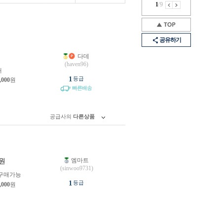
1
/
9
공유하기
다데
원
(haven96)
개
1
등급
,000
원
빠른배송
공급사의
다른상품
엠마트
원
(sinwoo9731)
구매가능
1
등급
,000
원