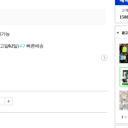
고
158
광고
매가능
출고일
0.2
일)
빠른배송
1
/
10