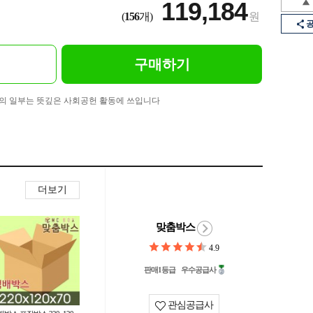
119,184
(
156
개)
원
구매하기
의 일부는 뜻깊은 사회공헌 활동에 쓰입니다
더보기
맞춤박스
4.9
판매1등급
우수공급사
관심공급사