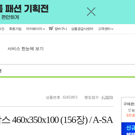
그인
회원가입
마이페이지
장바구니
상품공급사센터
고객센터
서비스 한눈에 보기
천
상품번호 : 62452815
랭킹점수 :
4,280
점
구매완
오늘
337,
0x350x100 (156장) / A-SA
445,