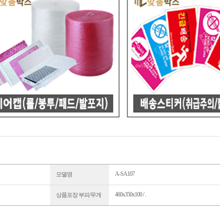
A-SA107
모델명
460x350x100 / .
상품포장 부피/무게