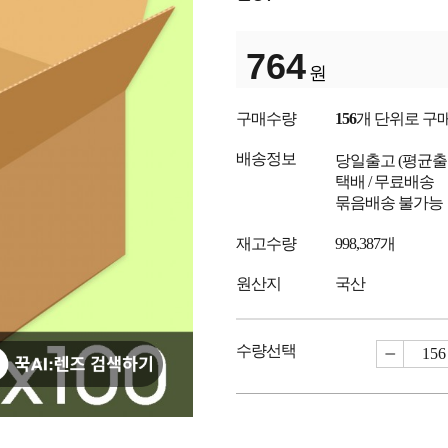
764
원
구매수량
156
개 단위로 구
배송정보
당일출고
(평균
택배 / 무료배송
묶음배송 불가능
재고수량
998,387개
원산지
국산
수량선택