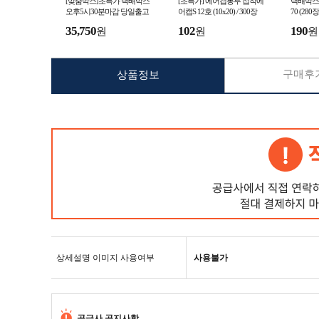
[맞춤박스]초특가 택배박스
[초특가] 에어캡봉투 접착에
택배박스 
오후5시30분마감 당일출고
어캡S 12호 (10x20) / 300장
70 (280장
35,750
102
190
원
원
원
구매후기
상품정보
상세설명 이미지 사용여부
사용불가
공급사 공지사항