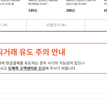
포장박스 180x160x
택배박스 포장박스 200x100x
택배박스 포장박스 230x170x
택배
) / A-(구)우1호
80 (360장) / A-SA17
160 (172장) / A-SA33
70 
149
298
1
원
원
 (
0
)
상품문의 (
0
)