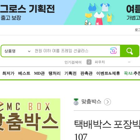
로
상품명
10
1
4
5
6
7
8
9
키링
미니
말랑이
선풍기
가방
양말
짱구
텀블러
23
2
1
1
7
3
2
파우치
인기검색어
3
모자
최저가
베스트
MD관
땡처리
기획전
판촉관
이벤트&제휴
꾹AI:
추
맞춤박스
택배박스 포장박스 46
107