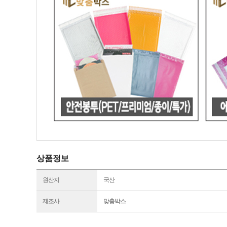
상품정보
원산지
국산
제조사
맞춤박스