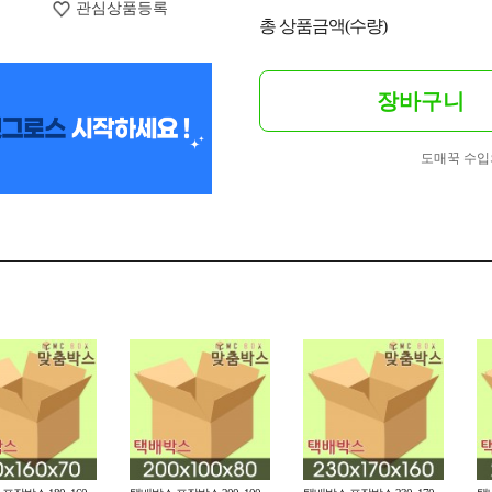
관심상품등록
총 상품금액(수량)
장바구니
도매꾹 수입