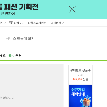
이지
장바구니
상품공급사센터
고객센터
서비스 한눈에 보기
제휴
꾹AI:
추천
어제
구매완료 상품수
445,716
상품
오늘(현재)
13,930
상품
수 없습니다