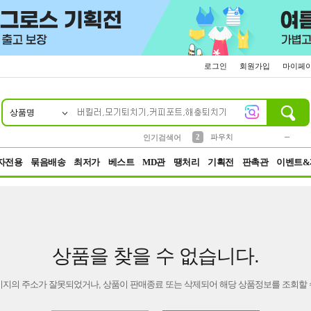
로그인
회원가입
마이페
상품명
10
1
4
5
6
7
8
9
키링
미니
말랑이
선풍기
가방
양말
짱구
텀블러
23
2
1
1
7
3
2
파우치
인기검색어
3
모자
자전용
묶음배송
최저가
베스트
MD관
땡처리
기획전
판촉관
이벤트&
상품을 찾을 수 없습니다.
이지의 주소가 잘못되었거나, 상품이 판매종료 또는 삭제되어 해당 상품정보를 조회할 