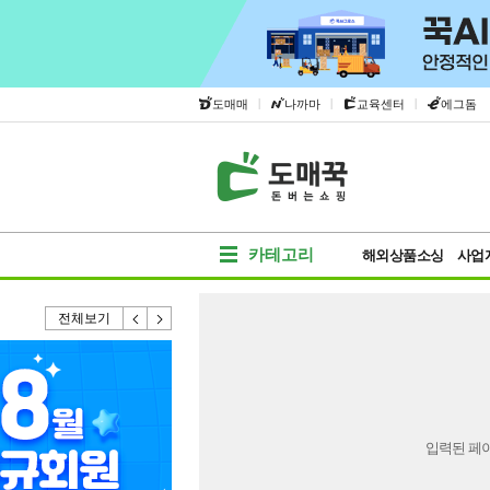
|
|
|
도매매
나까마
교육센터
에그돔
카테고리
해외상품소싱
사업
전체보기
입력된 페