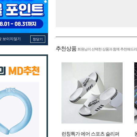
창 보이지않기
창닫기
추천상품
회원님이 선택한 상품과 함께 추천해드리
런칭특가 에어 스포츠 슬리퍼