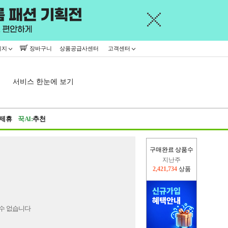
이지
장바구니
상품공급사센터
고객센터
서비스 한눈에 보기
제휴
꾹AI:
추천
구매완료 상품수
지난주
2,421,734
상품
오늘(현재)
243,153
상품
수 없습니다