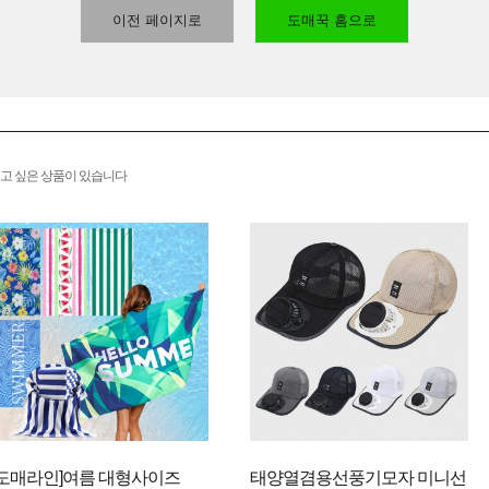
이전 페이지로
도매꾹 홈으로
고 싶은 상품이 있습니다
[도매라인]여름 대형사이즈
태양열겸용선풍기모자 미니선