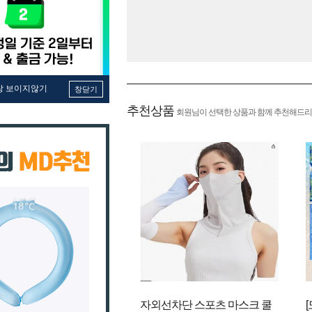
창 보이지않기
창닫기
추천상품
회원님이 선택한 상품과 함께 추천해드리
자외선차단 스포츠 마스크 쿨