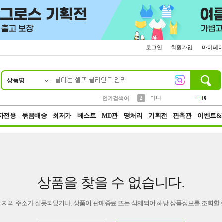
로그인
회원가입
마이페
상품명
10
1
4
5
6
7
8
9
가방
양말
텀블러
짱구
말랑이
장갑
선풍기
생수
14
30
10
3
6
1
4
8
2
미니
인기검색어
19
3
키링
19
자전용
묶음배송
최저가
베스트
MD관
땡처리
기획전
판촉관
이벤트&
상품을 찾을 수 없습니다.
이지의 주소가 잘못되었거나, 상품이 판매종료 또는 삭제되어 해당 상품정보를 조회할 