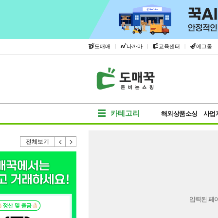
|
|
|
도매매
나까마
교육센터
에그돔
카테고리
해외상품소싱
사업
전체보기
입력된 페